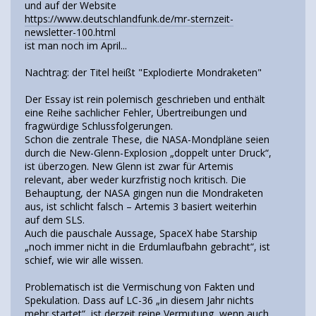
und auf der Website
https://www.deutschlandfunk.de/mr-sternzeit-
newsletter-100.html
ist man noch im April...
Nachtrag: der Titel heißt "Explodierte Mondraketen"
Der Essay ist rein polemisch geschrieben und enthält
eine Reihe sachlicher Fehler, Übertreibungen und
fragwürdige Schlussfolgerungen.
Schon die zentrale These, die NASA-Mondpläne seien
durch die New-Glenn-Explosion „doppelt unter Druck“,
ist überzogen. New Glenn ist zwar für Artemis
relevant, aber weder kurzfristig noch kritisch. Die
Behauptung, der NASA gingen nun die Mondraketen
aus, ist schlicht falsch – Artemis 3 basiert weiterhin
auf dem SLS.
Auch die pauschale Aussage, SpaceX habe Starship
„noch immer nicht in die Erdumlaufbahn gebracht“, ist
schief, wie wir alle wissen.
Problematisch ist die Vermischung von Fakten und
Spekulation. Dass auf LC-36 „in diesem Jahr nichts
mehr startet“, ist derzeit reine Vermutung, wenn auch