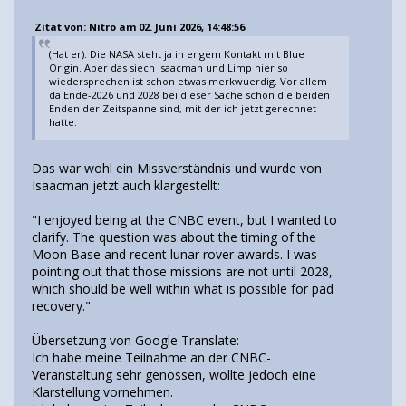
Zitat von: Nitro am 02. Juni 2026, 14:48:56
(Hat er). Die NASA steht ja in engem Kontakt mit Blue
Origin. Aber das siech Isaacman und Limp hier so
wiedersprechen ist schon etwas merkwuerdig. Vor allem
da Ende-2026 und 2028 bei dieser Sache schon die beiden
Enden der Zeitspanne sind, mit der ich jetzt gerechnet
hatte.
Das war wohl ein Missverständnis und wurde von
Isaacman jetzt auch klargestellt:
"I enjoyed being at the CNBC event, but I wanted to
clarify. The question was about the timing of the
Moon Base and recent lunar rover awards. I was
pointing out that those missions are not until 2028,
which should be well within what is possible for pad
recovery."
Übersetzung von Google Translate:
Ich habe meine Teilnahme an der CNBC-
Veranstaltung sehr genossen, wollte jedoch eine
Klarstellung vornehmen.