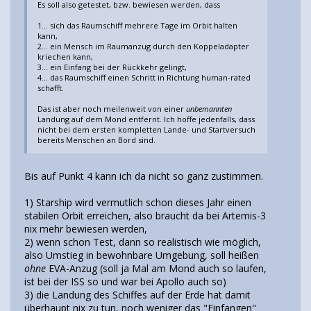
Es soll also getestet, bzw. bewiesen werden, dass
1... sich das Raumschiff mehrere Tage im Orbit halten
kann,
2... ein Mensch im Raumanzug durch den Koppeladapter
kriechen kann,
3... ein Einfang bei der Rückkehr gelingt,
4... das Raumschiff einen Schritt in Richtung human-rated
schafft.
Das ist aber noch meilenweit von einer
unbemannten
Landung auf dem Mond entfernt. Ich hoffe jedenfalls, dass
nicht bei dem ersten kompletten Lande- und Startversuch
bereits Menschen an Bord sind.
Bis auf Punkt 4 kann ich da nicht so ganz zustimmen.
1) Starship wird vermutlich schon dieses Jahr einen
stabilen Orbit erreichen, also braucht da bei Artemis-3
nix mehr bewiesen werden,
2) wenn schon Test, dann so realistisch wie möglich,
also Umstieg in bewohnbare Umgebung, soll heißen
ohne
EVA-Anzug (soll ja Mal am Mond auch so laufen,
ist bei der ISS so und war bei Apollo auch so)
3) die Landung des Schiffes auf der Erde hat damit
überhaupt nix zu tun, noch weniger das "Einfangen"