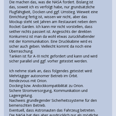
Die machen das, was die NASA fordert. Bislang ist
das, soweit ich es verfolgt habe, nur grundsätzliche
Flugfähigkeit, Docken und ggf. Umstieg. Wieweit eine
Einrichtung fertig ist, wissen wir nicht, aber das
Mockup steht seit Jahren am Restaurant neben dem
Rocket Garden. Ich kann mir nicht vorstellen, dass
seither nichts passiert ist. Angesichts der direkten
Konkurrenz ist man da wohl etwas zurückhaltender
mit der Kommunikation. Eine Druckkabine wird es
sicher auch geben. Vielleicht kommt da noch eine
Überraschung.
Tanken ist für A-III nicht gefordert und kann und wird
sicher parallel und ggf. vorher getestet werden.
Ich nehme stark an, dass folgendes getestet wird:
Mehrtägiger autonomer Betrieb im Orbit.
Rendezvous mit Orion.
Docking bzw. Andockkompatibilität zu Orion.
Sichere Stromversorgung, Kommunikation und
Lageregelung.
Nachweis grundlegender Sicherheitssysteme für den
bemenschten Betrieb.
Eventuell, dass Astronauten das Fahrzeug betreten.
Die NASA hat dies aber ausdrücklich nur als mögliche