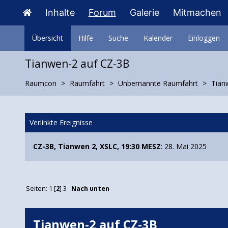
Inhalte
Forum
Galerie
Mitmachen
Übersicht
Hilfe
Suche
Kalender
Einloggen
Tianwen-2 auf CZ-3B
Raumcon
Raumfahrt
Unbemannte Raumfahrt
Tian
Verlinkte Ereignisse
CZ-3B, Tianwen 2, XSLC, 19:30 MESZ
: 28. Mai 2025
Seiten:
1
[
2
]
3
Nach unten
Tianwen-2 auf CZ-3B