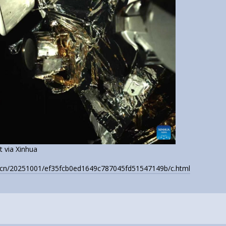
 via Xinhua
ws.cn/20251001/ef35fcb0ed1649c787045fd51547149b/c.html