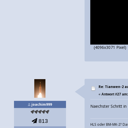
(4096x3071 Pixel)
Re: Tianwen-2 a
«
Antwort #27 am
joachim999
Naechster Schritt i
813
HLS oder BM-MK-2? Das