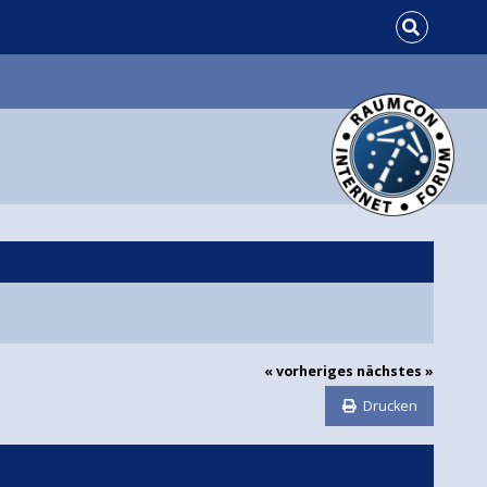
« vorheriges
nächstes »
Drucken