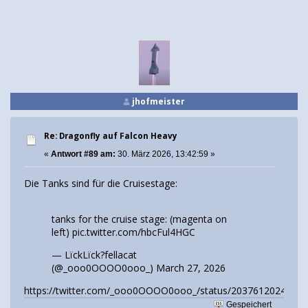
jhofmeister
Re: Dragonfly auf Falcon Heavy
«
Antwort #89 am:
30. März 2026, 13:42:59 »
Die Tanks sind für die Cruisestage:
tanks for the cruise stage: (magenta on
left)
pic.twitter.com/hbcFul4HGC
— LїckLїck?fellacat
(@_ooo0OOOO0ooo_)
March 27, 2026
https://twitter.com/_ooo0OOOO0ooo_/status/2037612024373
Gespeichert