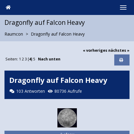
Dragonfly auf Falcon Heavy
Raumcon
Dragonfly auf Falcon Heavy
« vorheriges
nächstes »
Seiten:
1
2
3
[
4
]
5
Nach unten
Dragonfly auf Falcon Heavy
103 Antworten
80736 Aufrufe