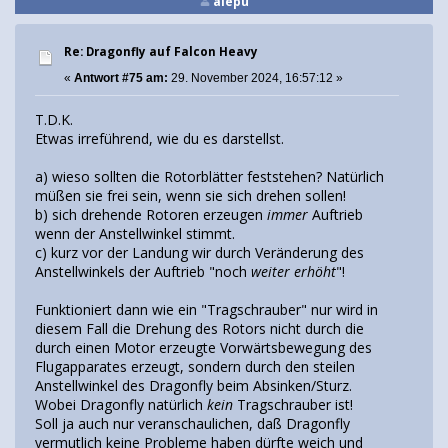
alepu
Re: Dragonfly auf Falcon Heavy
«
Antwort #75 am:
29. November 2024, 16:57:12 »
T.D.K.
Etwas irreführend, wie du es darstellst.
a) wieso sollten die Rotorblätter feststehen? Natürlich
müßen sie frei sein, wenn sie sich drehen sollen!
b) sich drehende Rotoren erzeugen
immer
Auftrieb
wenn der Anstellwinkel stimmt.
c) kurz vor der Landung wir durch Veränderung des
Anstellwinkels der Auftrieb "noch
weiter erhöht
"!
Funktioniert dann wie ein "Tragschrauber" nur wird in
diesem Fall die Drehung des Rotors nicht durch die
durch einen Motor erzeugte Vorwärtsbewegung des
Flugapparates erzeugt, sondern durch den steilen
Anstellwinkel des Dragonfly beim Absinken/Sturz.
Wobei Dragonfly natürlich
kein
Tragschrauber ist!
Soll ja auch nur veranschaulichen, daß Dragonfly
vermutlich keine Probleme haben dürfte weich und