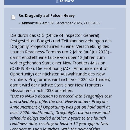
failsafe
Re: Dragonfly auf Falcon Heavy
«
Antwort #82 am:
09. September 2025, 21:03:43 »
Die durch das OIG (Office of Inspector General)
festgestellten Budget- und Zeitplanüberziehungen des
Dragonfly-Projekts führen zu einer Verschiebung des
Launch Readiness-Termins um 2 Jahre (auf Juli 2028) -
damit entsteht eine Lücke von über 12 Jahren zum
vorhergehenden Start einer New Frontiers-Mission
(OSIRIS-REx). Die Eröffnung (AO - Announcement of
Opportunity) der nächsten Auswahlrunde des New
Frontiers-Programms wird nicht vor 2026 stattfinden;
damit wird der nächste Start einer New Frontiers-
Mission erst nach 2033 anstehen.
"
Due to NASA’s decision to proceed with Dragonfly’s cost
and schedule profile, the next New Frontiers Program
Announcement of Opportunity was put on hold until at
least 2026. Additionally, Dragonfly’s cost increases and
schedule delays added another 2 years to the launch
readiness date, creating at least a 12-year gap in New
Frontiers mission launches. With the delay of this