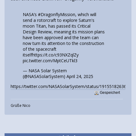
NASA’s
#DragonflyMission
, which will
send a rotorcraft to explore Saturn's
moon Titan, has passed its Critical
Design Review, meaning its mission plans
have been approved and the team can
now turn its attention to the construction
of the spacecraft
itself
https://t.co/c93NXZqlZy
pic.twitter.com/MptCeUTkl3
— NASA Solar System
(@NASASolarSystem)
April 24, 2025
https://twitter.com/NASASolarSystem/status/19155182636579
Gespeichert
Grüße Nico