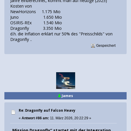
Jahre einberechnet, kommt man auf heutige (2025)
Kosten von
NewHorizons 1.175 Mio
Juno 1.650 Mio
OSIRIS-REx 1.540 Mio
Dragonfly 3.350 Mio
d.h. die Inflation erklärt nur 50% des "Preisschilds" von
Dragonfly ..
Gespeichert
James
Re: Dragonfly auf Falcon Heavy
«
Antwort #86 am:
11. März 2026, 20:22:29 »
„Mission Dragonfly“ startet mit der Integration