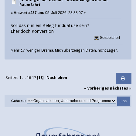
Raumfahrt
«
Antwort #437 am:
05. Juli 2026, 23:38:07 »
Soll das nun ein Beleg für dual use sein?
Eher doch Konversion.
Gespeichert
Mehr Δv, weniger Drama. Mich überzeugen Daten, nicht Lager.
Seiten:
1
...
16
17
[
18
]
Nach oben
« vorheriges
nächstes »
Gehe zu: