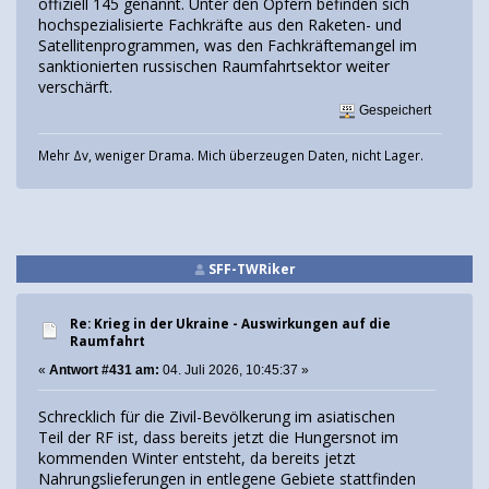
offiziell 145 genannt. Unter den Opfern befinden sich
hochspezialisierte Fachkräfte aus den Raketen- und
Satellitenprogrammen, was den Fachkräftemangel im
sanktionierten russischen Raumfahrtsektor weiter
verschärft.
Gespeichert
Mehr Δv, weniger Drama. Mich überzeugen Daten, nicht Lager.
SFF-TWRiker
Re: Krieg in der Ukraine - Auswirkungen auf die
Raumfahrt
«
Antwort #431 am:
04. Juli 2026, 10:45:37 »
Schrecklich für die Zivil-Bevölkerung im asiatischen
Teil der RF ist, dass bereits jetzt die Hungersnot im
kommenden Winter entsteht, da bereits jetzt
Nahrungslieferungen in entlegene Gebiete stattfinden