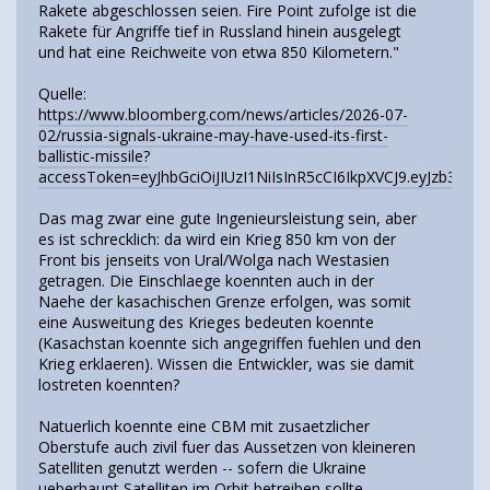
Rakete abgeschlossen seien. Fire Point zufolge ist die
Rakete für Angriffe tief in Russland hinein ausgelegt
und hat eine Reichweite von etwa 850 Kilometern."
Quelle:
https://www.bloomberg.com/news/articles/2026-07-
02/russia-signals-ukraine-may-have-used-its-first-
ballistic-missile?
accessToken=eyJhbGciOiJIUzI1NiIsInR5cCI6IkpXVCJ9.eyJ
Das mag zwar eine gute Ingenieursleistung sein, aber
es ist schrecklich: da wird ein Krieg 850 km von der
Front bis jenseits von Ural/Wolga nach Westasien
getragen. Die Einschlaege koennten auch in der
Naehe der kasachischen Grenze erfolgen, was somit
eine Ausweitung des Krieges bedeuten koennte
(Kasachstan koennte sich angegriffen fuehlen und den
Krieg erklaeren). Wissen die Entwickler, was sie damit
lostreten koennten?
Natuerlich koennte eine CBM mit zusaetzlicher
Oberstufe auch zivil fuer das Aussetzen von kleineren
Satelliten genutzt werden -- sofern die Ukraine
ueberhaupt Satelliten im Orbit betreiben sollte.