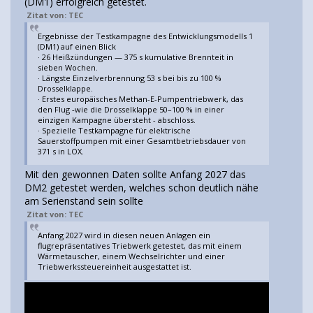
(DM1) erfolgreich getestet.
Zitat von: TEC
Ergebnisse der Testkampagne des Entwicklungsmodells 1
(DM1) auf einen Blick
· 26 Heißzündungen — 375 s kumulative Brennteit in
sieben Wochen.
· Längste Einzelverbrennung 53 s bei bis zu 100 %
Drosselklappe.
· Erstes europäisches Methan-E-Pumpentriebwerk, das
den Flug ‑wie die Drosselklappe 50–100 % in einer
einzigen Kampagne übersteht - abschloss.
· Spezielle Testkampagne für elektrische
Sauerstoffpumpen mit einer Gesamtbetriebsdauer von
371 s in LOX.
Mit den gewonnen Daten sollte Anfang 2027 das
DM2 getestet werden, welches schon deutlich nähe
am Serienstand sein sollte
Zitat von: TEC
Anfang 2027 wird in diesen neuen Anlagen ein
flugrepräsentatives Triebwerk getestet, das mit einem
Wärmetauscher, einem Wechselrichter und einer
Triebwerkssteuereinheit ausgestattet ist.