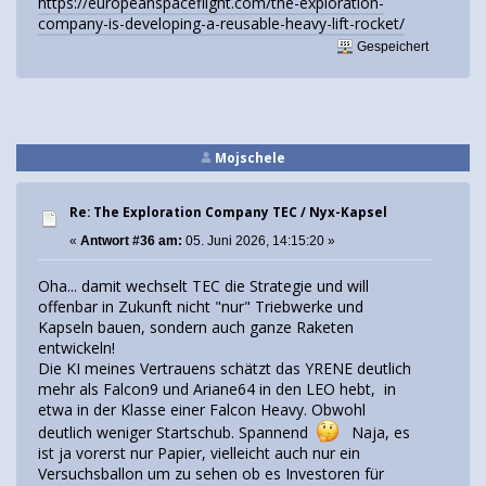
https://europeanspaceflight.com/the-exploration-
company-is-developing-a-reusable-heavy-lift-rocket/
Gespeichert
Mojschele
Re: The Exploration Company TEC / Nyx-Kapsel
«
Antwort #36 am:
05. Juni 2026, 14:15:20 »
Oha... damit wechselt TEC die Strategie und will
offenbar in Zukunft nicht "nur" Triebwerke und
Kapseln bauen, sondern auch ganze Raketen
entwickeln!
Die KI meines Vertrauens schätzt das YRENE deutlich
mehr als Falcon9 und Ariane64 in den LEO hebt, in
etwa in der Klasse einer Falcon Heavy. Obwohl
deutlich weniger Startschub. Spannend
Naja, es
ist ja vorerst nur Papier, vielleicht auch nur ein
Versuchsballon um zu sehen ob es Investoren für