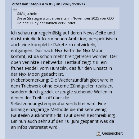
Zitat von: alepu am 05. Juni 2026, 15:06:37
@Mojschele
Diese Strategie wurde bereits im November 2025 von CEO
Hélène Huby persönlich verkündet.
Ich schau nur regelmäßig auf deren News-Seite und
da ist mir die Info zur neuen Ambition, perspektivisch
auch eine komplette Rakete zu entwickeln,
entgangen. Das nach Nyx Earth die Nyx Moon
kommt, ist da schon mehr breitgetreten worden. Der
oben verlinkte Triebwerks-Testlauf zeigt z.B. ein
frühes Modell vom Huracán, das für den Einsatz in
der Nyx Moon gedacht ist.
(Nebenbemerkung: Die Wiederzündfähigkeit wird in
dem Triebwerk ohne externe Zündquellen realisiert
sondern durch gezielt erzeugte stehende Wellen in
denen der Treibstoff über die
Selbstzündungstemperatur verdichtet wird. Eine
bislang einzigartige Methode die mit sehr wenig
Bauteilen auskommt Edit: Laut deren Beschreibung)
Bin nun auch sehr auf den 10. Juni gespannt was da
an Infos verbreitet wird.
Gespeichert