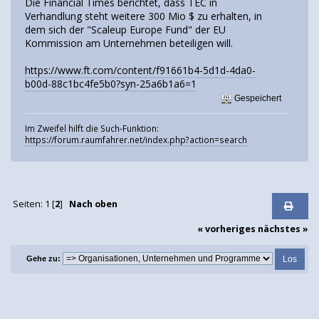
Die Financial Times berichtet, dass TEC in
Verhandlung steht weitere 300 Mio $ zu erhalten, in
dem sich der "Scaleup Europe Fund" der EU
Kommission am Unternehmen beteiligen will.
https://www.ft.com/content/f91661b4-5d1d-4da0-
b00d-88c1bc4fe5b0?syn-25a6b1a6=1
Gespeichert
Im Zweifel hilft die Such-Funktion:
https://forum.raumfahrer.net/index.php?action=search
Seiten:
1
[
2
]
Nach oben
« vorheriges
nächstes »
Gehe zu: