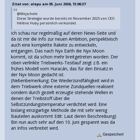
Zitat von: alepu am 05. Juni 2026, 15:06:37
@Mojschele
Diese Strategie wurde bereits im November 2025 von CEO
Hélène Huby persönlich verkündet.
Ich schau nur regelmäßig auf deren News-Seite und
da ist mir die Info zur neuen Ambition, perspektivisch
auch eine komplette Rakete zu entwickeln,
entgangen. Das nach Nyx Earth die Nyx Moon
kommt, ist da schon mehr breitgetreten worden. Der
oben verlinkte Triebwerks-Testlauf zeigt z.B. ein
frühes Modell vom Huracán, das für den Einsatz in
der Nyx Moon gedacht ist.
(Nebenbemerkung: Die Wiederzündfähigkeit wird in
dem Triebwerk ohne externe Zündquellen realisiert
sondern durch gezielt erzeugte stehende Wellen in
denen der Treibstoff über die
Selbstzündungstemperatur verdichtet wird. Eine
bislang einzigartige Methode die mit sehr wenig
Bauteilen auskommt Edit: Laut deren Beschreibung)
Bin nun auch sehr auf den 10. Juni gespannt was da
an Infos verbreitet wird.
Gespeichert