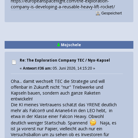
https://europeanspaceflight.com/the-exploration-
company-is-developing-a-reusable-heavy-lift-rocket/
Gespeichert
Mojschele
Re: The Exploration Company TEC / Nyx-Kapsel
«
Antwort #36 am:
05. Juni 2026, 14:15:20 »
Oha... damit wechselt TEC die Strategie und will
offenbar in Zukunft nicht "nur" Triebwerke und
Kapseln bauen, sondern auch ganze Raketen
entwickeln!
Die KI meines Vertrauens schätzt das YRENE deutlich
mehr als Falcon9 und Ariane64 in den LEO hebt, in
etwa in der Klasse einer Falcon Heavy. Obwohl
deutlich weniger Startschub. Spannend
Naja, es
ist ja vorerst nur Papier, vielleicht auch nur ein
Versuchsballon um zu sehen ob es Investoren für