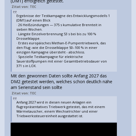
(DM1) erfolgreich getestet.
Zitat von: TEC
Ergebnisse der Testkampagne des Entwicklungsmodells 1
(DM1) auf einen Blick
· 26 Heißzündungen — 375 s kumulative Brennteit in
sieben Wochen.
· Längste Einzelverbrennung 53 s bei bis zu 100 %
Drosselklappe.
· Erstes europäisches Methan-E-Pumpentriebwerk, das
den Flug ‑wie die Drosselklappe 50–100 % in einer
einzigen Kampagne übersteht - abschloss.
· Spezielle Testkampagne für elektrische
Sauerstoffpumpen mit einer Gesamtbetriebsdauer von
371 s in LOX.
Mit den gewonnen Daten sollte Anfang 2027 das
DM2 getestet werden, welches schon deutlich nähe
am Serienstand sein sollte
Zitat von: TEC
Anfang 2027 wird in diesen neuen Anlagen ein
flugrepräsentatives Triebwerk getestet, das mit einem
Wärmetauscher, einem Wechselrichter und einer
Triebwerkssteuereinheit ausgestattet ist.