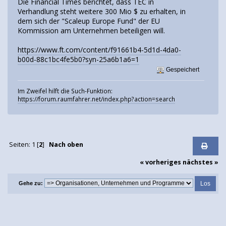
Die Financial Times berichtet, dass TEC in
Verhandlung steht weitere 300 Mio $ zu erhalten, in
dem sich der "Scaleup Europe Fund" der EU
Kommission am Unternehmen beteiligen will.
https://www.ft.com/content/f91661b4-5d1d-4da0-
b00d-88c1bc4fe5b0?syn-25a6b1a6=1
Gespeichert
Im Zweifel hilft die Such-Funktion:
https://forum.raumfahrer.net/index.php?action=search
Seiten:
1
[
2
]
Nach oben
« vorheriges
nächstes »
Gehe zu: