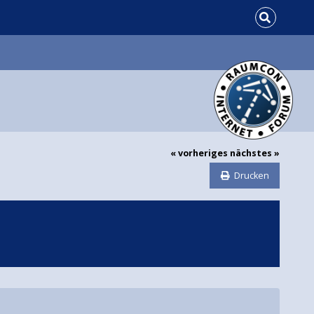
« vorheriges
nächstes »
Drucken