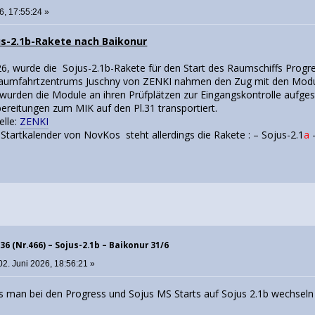
6, 17:55:24 »
us-2.1b-Rakete nach Baikonur
6, wurde die Sojus-2.1b-Rakete für den Start des Raumschiffs Prog
Raumfahrtzentrums Juschny von ZENKI nahmen den Zug mit den Modul
urden die Module an ihren Prüfplätzen zur Eingangskontrolle aufgest
bereitungen zum MIK auf den Pl.31 transportiert.
e:
ZENKI
 von NovKos steht allerdings die Rakete : – Sojus-2.1
a
–
36 (Nr.466) – Sojus-2.1b – Baikonur 31/6
02. Juni 2026, 18:56:21 »
s man bei den Progress und Sojus MS Starts auf Sojus 2.1b wechseln w