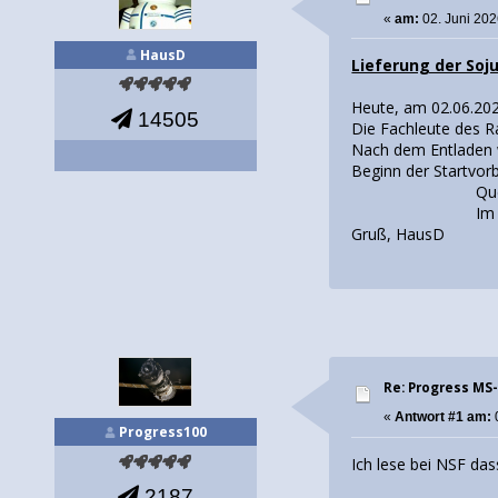
«
am:
02. Juni 202
HausD
Lieferung der Soj
Heute, am 02.06.202
14505
Die Fachleute des 
Nach dem Entladen w
Beginn der Startvor
Quell
Im Startkalender
Gruß, HausD
Re: Progress MS-
«
Antwort #1 am:
Progress100
Ich lese bei NSF das
2187