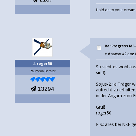
Hold on to your dreams
Re: Progress MS-
«
Antwort #2 am:
roger50
So sieht es wohl aus
Raumcon Berater
sind).
Sojus-2.1a Träger we
13294
aufrecht zu erhalte
in der Angara zum E
Gruß
roger50
P.S.: alles bei NSF gek