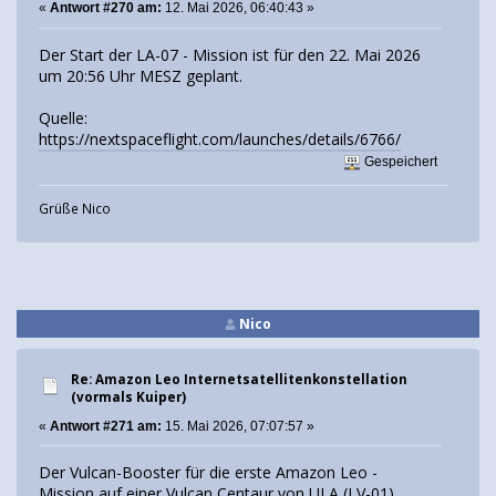
«
Antwort #270 am:
12. Mai 2026, 06:40:43 »
Der Start der LA-07 - Mission ist für den 22. Mai 2026
um 20:56 Uhr MESZ geplant.
Quelle:
https://nextspaceflight.com/launches/details/6766/
Gespeichert
Grüße Nico
Nico
Re: Amazon Leo Internetsatellitenkonstellation
(vormals Kuiper)
«
Antwort #271 am:
15. Mai 2026, 07:07:57 »
Der Vulcan-Booster für die erste Amazon Leo -
Mission auf einer Vulcan Centaur von ULA (LV-01)