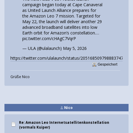
campaign began today at Cape Canaveral
as United Launch Alliance prepares for
the Amazon Leo 7 mission. Targeted for
May 22, the launch will deliver another 29
advanced broadband satellites into low
Earth orbit for Amazon’s constellation.…
pic.twitter.com/cHAgC7VqrP
— ULA (@ulalaunch)
May 5, 2026
https://twitter.com/ulalaunch/status/2051685097988837471
Gespeichert
Grüße Nico
Nico
Re: Amazon Leo Internetsatellitenkonstellation
(vormals Kuiper)