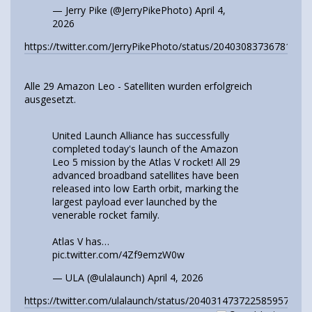
— Jerry Pike (@JerryPikePhoto)
April 4,
2026
https://twitter.com/JerryPikePhoto/status/20403083736781048
Alle 29 Amazon Leo - Satelliten wurden erfolgreich
ausgesetzt.
United Launch Alliance has successfully
completed today's launch of the Amazon
Leo 5 mission by the Atlas V rocket! All 29
advanced broadband satellites have been
released into low Earth orbit, marking the
largest payload ever launched by the
venerable rocket family.
Atlas V has…
pic.twitter.com/4Zf9emzW0w
— ULA (@ulalaunch)
April 4, 2026
https://twitter.com/ulalaunch/status/2040314737225859573