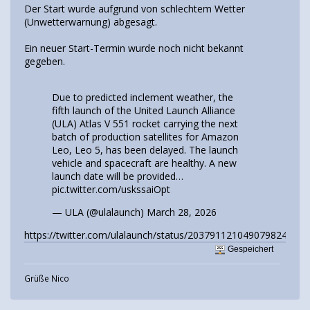
Der Start wurde aufgrund von schlechtem Wetter
(Unwetterwarnung) abgesagt.
Ein neuer Start-Termin wurde noch nicht bekannt
gegeben.
Due to predicted inclement weather, the
fifth launch of the United Launch Alliance
(ULA) Atlas V 551 rocket carrying the next
batch of production satellites for Amazon
Leo, Leo 5, has been delayed. The launch
vehicle and spacecraft are healthy. A new
launch date will be provided…
pic.twitter.com/uskssaiOpt
— ULA (@ulalaunch)
March 28, 2026
https://twitter.com/ulalaunch/status/2037911210490798243
Gespeichert
Grüße Nico