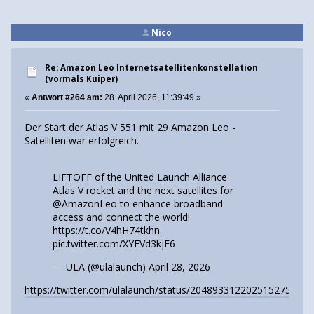
Nico
Re: Amazon Leo Internetsatellitenkonstellation
(vormals Kuiper)
«
Antwort #264 am:
28. April 2026, 11:39:49 »
Der Start der Atlas V 551 mit 29 Amazon Leo -
Satelliten war erfolgreich.
LIFTOFF of the United Launch Alliance
Atlas V rocket and the next satellites for
@AmazonLeo
to enhance broadband
access and connect the world!
https://t.co/V4hH74tkhn
pic.twitter.com/XYEVd3kjF6
— ULA (@ulalaunch)
April 28, 2026
https://twitter.com/ulalaunch/status/2048933122025152750