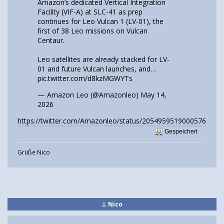
Amazon’s dedicated Vertical Integration
Facility (VIF-A) at SLC-41 as prep
continues for Leo Vulcan 1 (LV-01), the
first of 38 Leo missions on Vulcan
Centaur.
Leo satellites are already stacked for LV-
01 and future Vulcan launches, and…
pic.twitter.com/d8kzMGWYTs
— Amazon Leo (@Amazonleo)
May 14,
2026
https://twitter.com/Amazonleo/status/2054959519000576212
Gespeichert
Grüße Nico
Nico