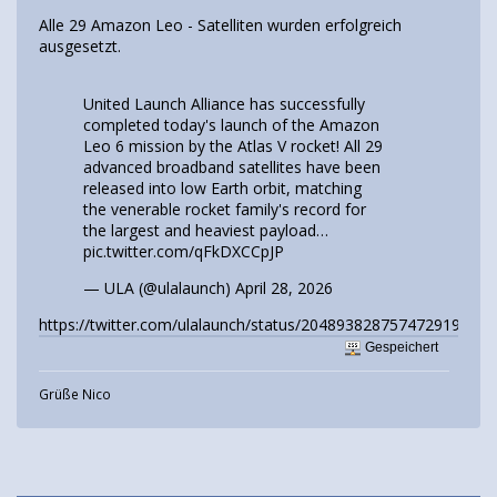
Alle 29 Amazon Leo - Satelliten wurden erfolgreich
ausgesetzt.
United Launch Alliance has successfully
completed today's launch of the Amazon
Leo 6 mission by the Atlas V rocket! All 29
advanced broadband satellites have been
released into low Earth orbit, matching
the venerable rocket family's record for
the largest and heaviest payload…
pic.twitter.com/qFkDXCCpJP
— ULA (@ulalaunch)
April 28, 2026
https://twitter.com/ulalaunch/status/2048938287574729197
Gespeichert
Grüße Nico