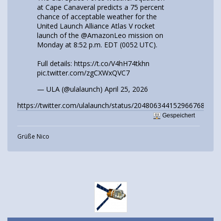
at Cape Canaveral predicts a 75 percent
chance of acceptable weather for the
United Launch Alliance Atlas V rocket
launch of the
@AmazonLeo
mission on
Monday at 8:52 p.m. EDT (0052 UTC).
Full details:
https://t.co/V4hH74tkhn
pic.twitter.com/zgCXWxQVC7
— ULA (@ulalaunch)
April 25, 2026
https://twitter.com/ulalaunch/status/2048063441529667687
Gespeichert
Grüße Nico