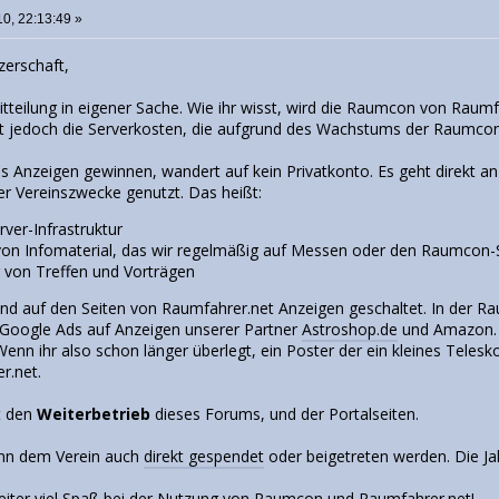
0, 22:13:49 »
erschaft,
itteilung in eigener Sache. Wie ihr wisst, wird die Raumcon von Raumf
t jedoch die Serverkosten, die aufgrund des Wachstums der Raumcon 
us Anzeigen gewinnen, wandert auf kein Privatkonto. Es geht direkt 
er Vereinszwecke genutzt. Das heißt:
rver-Infrastruktur
von Infomaterial, das wir regelmäßig auf Messen oder den Raumcon-
 von Treffen und Vorträgen
nd auf den Seiten von Raumfahrer.net Anzeigen geschaltet. In der 
 Google Ads auf Anzeigen unserer Partner
Astroshop.de
und Amazon. W
enn ihr also schon länger überlegt, ein Poster der ein kleines Telesk
r.net.
it den
Weiterbetrieb
dieses Forums, und der Portalseiten.
kann dem Verein auch
direkt gespendet
oder beigetreten werden. Die Ja
iter viel Spaß bei der Nutzung von Raumcon und Raumfahrer.net!