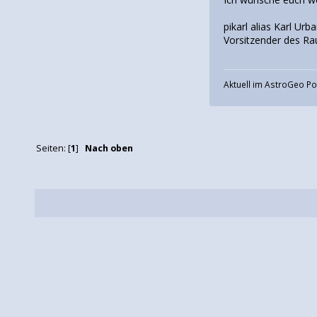
pikarl alias Karl Urb
Vorsitzender des Ra
Aktuell im AstroGeo P
Seiten: [
1
]
Nach oben