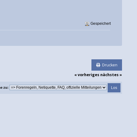
Gespeichert
Drucken
« vorheriges
nächstes »
e zu: