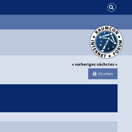
« vorheriges
nächstes »
Drucken