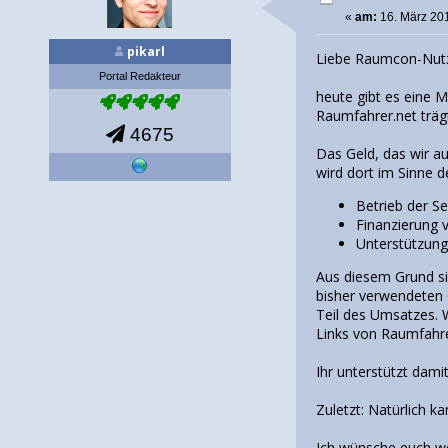
«
am:
16. März 201
pikarl
Liebe Raumcon-Nutz
Portal Redakteur
heute gibt es eine M
Raumfahrer.net träg
4675
Das Geld, das wir a
wird dort im Sinne d
Betrieb der Se
Finanzierung 
Unterstützung
Aus diesem Grund si
bisher verwendeten
Teil des Umsatzes. W
Links von Raumfahre
Ihr unterstützt dam
Zuletzt: Natürlich 
Ich wünsche euch we