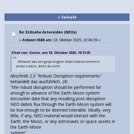
failsafe
Re: Erdnahe Asteroiden (NEOs)
«
Antwort #688 am:
18. Oktober 2025, 10:46:39 »
Zitat von: Gecko. am 18. Oktober 2025, 10:13:35
..Wieweit das bei gesprengten Asteroidentrümmern
anders wäre, steht da nicht.
Abschnitt 2.3 "Robust Disruption requirements"
behandelt das ausführlich, zB:
"the robust disruption should be performed far
enough in advance of the Earth-Moon system
encounter date that any resulting post-disruption
NEO debris flux through the Earth-Moon system will
be low enough to be deemed tolerable. Ideally, very
little, if any, NEO material would interact with the
Earth, the Moon, or any astronauts or space assets in
the Earth-Moon
system"