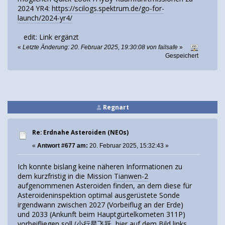
2024 YR4:
https://scilogs.spektrum.de/go-for-
launch/2024-yr4/
edit: Link ergänzt
«
Letzte Änderung: 20. Februar 2025, 19:30:08 von failsafe
»
Gespeichert
Regnart
Re: Erdnahe Asteroiden (NEOs)
«
Antwort #677 am:
20. Februar 2025, 15:32:43 »
Ich konnte bislang keine näheren Informationen zu
dem kurzfristig in die Mission
Tianwen-2
aufgenommenen Asteroiden finden, an dem diese für
Asteroideninspektion optimal ausgerüstete Sonde
irgendwann zwischen 2027 (Vorbeiflug an der Erde)
und 2033 (Ankunft beim Hauptgürtelkometen 311P)
vorbeifliegen soll (小行星飞跃, hier auf dem Bild links