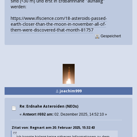
sind (<30 m) und erst in Erdbahnnähe "auffällig"
werden:
https://www.iflscience.com/18-asteroids-passed-
earth-closer-than-the-moon-in-november-all-of-
them-were-discovered-that-month-81757
Gespeichert
joachim999
Re: Erdnahe Asteroiden (NEOs)
«
Antwort #692 am:
02. Dezember 2025, 14:52:10 »
Zitat von: Regnart am 20. Februar 2025, 15:32:43
Ich konnte bislang keine näheren Informationen zu dem