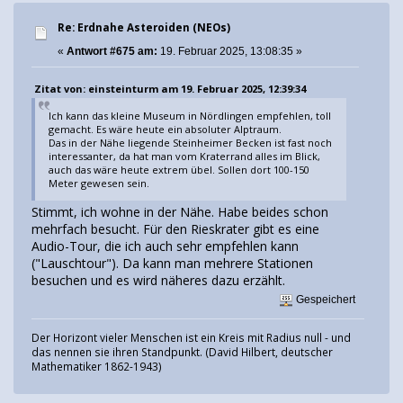
Re: Erdnahe Asteroiden (NEOs)
«
Antwort #675 am:
19. Februar 2025, 13:08:35 »
Zitat von: einsteinturm am 19. Februar 2025, 12:39:34
Ich kann das kleine Museum in Nördlingen empfehlen, toll
gemacht. Es wäre heute ein absoluter Alptraum.
Das in der Nähe liegende Steinheimer Becken ist fast noch
interessanter, da hat man vom Kraterrand alles im Blick,
auch das wäre heute extrem übel. Sollen dort 100-150
Meter gewesen sein.
Stimmt, ich wohne in der Nähe. Habe beides schon
mehrfach besucht. Für den Rieskrater gibt es eine
Audio-Tour, die ich auch sehr empfehlen kann
("Lauschtour"). Da kann man mehrere Stationen
besuchen und es wird näheres dazu erzählt.
Gespeichert
Der Horizont vieler Menschen ist ein Kreis mit Radius null - und
das nennen sie ihren Standpunkt. (David Hilbert, deutscher
Mathematiker 1862-1943)