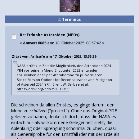
Terminus
Re: Erdnahe Asteroiden (NEOs)
«
Antwort #685 am:
18. Oktober 2025, 08:57:42 »
Zitat von: failsafe am 17. Oktober 2025, 13:35:39
NASA prüft zur Zeit die Möglichkeit, den Asteroiden 2024
YR4 vor seinem Mond-Encounter 2032 entweder
abzulenken oder per Atombombe zu pulverisieren. ...
Space Mission Options for Reconnaissance and Mitigation
of Asteroid 2024 YR4; Brent W. Barbee et al.:
https://arxiv.org/pdf/2509.12351
Die schreiben da allen Ernstes, es ginge darum, den
Mond zu
schützen
("protect"). Ohne das Original-PDF
gelesen zu haben, denke ich doch, dass die NASA es
einfach nur als willkommene Gelegenheit sieht, die
Ablenkung oder Sprengung schonmal zu üben, quasi
als Generalprobe für den Ernstfall (der mit der Erde als