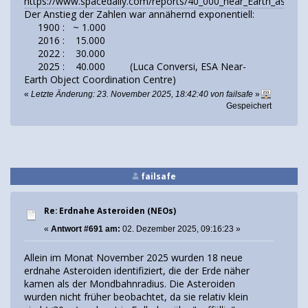
https://www.spacedaily.com/reports/40_000_near_Earth_asteroi
Der Anstieg der Zahlen war annähernd exponentiell:
1900 : ~ 1.000
2016 : 15.000
2022 : 30.000
2025 : 40.000 (Luca Conversi, ESA Near-
Earth Object Coordination Centre)
«
Letzte Änderung: 23. November 2025, 18:42:40 von failsafe
»
Gespeichert
failsafe
Re: Erdnahe Asteroiden (NEOs)
«
Antwort #691 am:
02. Dezember 2025, 09:16:23 »
Allein im Monat November 2025 wurden 18 neue
erdnahe Asteroiden identifiziert, die der Erde näher
kamen als der Mondbahnradius. Die Asteroiden
wurden nicht früher beobachtet, da sie relativ klein