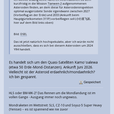
kurzfristig in die Mission
Tianwen-2
aufgenommenen
Asteroiden finden, an dem diese für Asteroideninspektion
optimal ausgerüstete Sonde irgendwann zwischen 2027
(Vorbeiflug an der Erde) und 2033 (Ankunft beim
Hauptgürtelkometen 311P) vorbeifliegen soll (小行星飞跃,
hier auf dem Bild links oben):
Bild:
DSEL
Das ist jetzt natürlich hochspekulativ, aber ich würde nicht
ausschließen, dass es sich bei diesem Asteroiden um 2024
YR4 handelt.
Es handelt sich um den Quasi-Satelliten Kamoʻoalewa
(etwa 50 Erde-Mond-Distanzen). Ankunft Juni 2026.
Vielleicht ist der Asteroid erdaehnlich/mondaehnlich?
Ich bin gespannt.
Gespeichert
HLS oder BM-MK-2? Das Rennen um die Mondlandung ist im
vollen Gange - Ausgang immer noch ungewiss.
Mondraketen im Wettstreit: SLS, CZ-10 und Soyuz-5 Super Heavy
(Yenisei) -- es ist spannend wie nie zuvor