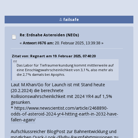
failsafe
Re: Erdnahe Asteroiden (NEOs)
«
Antwort #676 am:
20. Februar 2025, 13:39:38 »
Zitat von: Regnart am 19. Februar 2025, 07:40:20
Das Labor für Tiefraumerkundung kommt mittlerweile auf
eine Einschlagswahrscheinlichkeit von 3,1 %, also mehr als
die 2,7 % damals bei Apophis.
Laut M.Khan/Go for Launch ist mit Stand heute
(20.2.2024) die berechnete
Kollisionswahrscheinlichkeit mit 2024 YR4 auf 1,5%
gesunken.
*
https://www.newscientist.com/article/2468890-
odds-of-asteroid-2024-yr4-hitting-earth-in-2032-have-
fallen-again/
Aufschlussreicher BlogPost zur Bahnentwicklung und
möglichen Quick-Look-/FlyBy-Raumfahrtmissionen zu