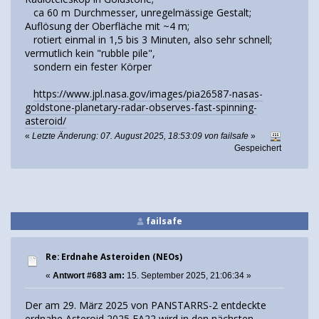
ca 60 m Durchmesser, unregelmässige Gestalt;
Auflösung der Oberfläche mit ~4 m;
rotiert einmal in 1,5 bis 3 Minuten, also sehr schnell;
vermutlich kein "rubble pile",
sondern ein fester Körper
https://www.jpl.nasa.gov/images/pia26587-nasas-
goldstone-planetary-radar-observes-fast-spinning-
asteroid/
«
Letzte Änderung: 07. August 2025, 18:53:09 von failsafe
»
Gespeichert
failsafe
Re: Erdnahe Asteroiden (NEOs)
«
Antwort #683 am:
15. September 2025, 21:06:34 »
Der am 29. März 2025 von PANSTARRS-2 entdeckte
erdnahe Asteroid 2025 FA22 wird in den nächsten