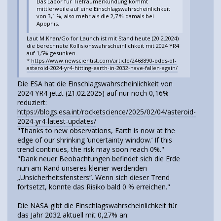
Das Labor für Tiefraumerkundung kommt
mittlerweile auf eine Einschlagswahrscheinlichkeit
von 3,1 %, also mehr als die 2,7 % damals bei
Apophis.
Laut M.Khan/Go for Launch ist mit Stand heute (20.2.2024)
die berechnete Kollisionswahrscheinlichkeit mit 2024 YR4
auf 1,5% gesunken.
*
https://www.newscientist.com/article/2468890-odds-of-
asteroid-2024-yr4-hitting-earth-in-2032-have-fallen-again/
Die ESA hat die Einschlagswahrscheinlichkeit von
2024 YR4 jetzt (21.02.2025) auf nur noch 0,16%
reduziert:
https://blogs.esa.int/rocketscience/2025/02/04/asteroid-
2024-yr4-latest-updates/
"Thanks to new observations, Earth is now at the
edge of our shrinking ‘uncertainty window.’ If this
trend continues, the risk may soon reach 0%."
"Dank neuer Beobachtungen befindet sich die Erde
nun am Rand unseres kleiner werdenden
„Unsicherheitsfensters“. Wenn sich dieser Trend
fortsetzt, könnte das Risiko bald 0 % erreichen."
Die NASA gibt die Einschlagswahrscheinlichkeit für
das Jahr 2032 aktuell mit 0,27% an: