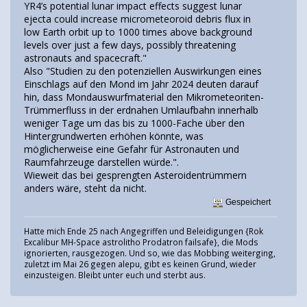
YR4’s potential lunar impact effects suggest lunar
ejecta could increase micrometeoroid debris flux in
low Earth orbit up to 1000 times above background
levels over just a few days, possibly threatening
astronauts and spacecraft."
Also "Studien zu den potenziellen Auswirkungen eines
Einschlags auf den Mond im Jahr 2024 deuten darauf
hin, dass Mondauswurfmaterial den Mikrometeoriten-
Trümmerfluss in der erdnahen Umlaufbahn innerhalb
weniger Tage um das bis zu 1000-Fache über den
Hintergrundwerten erhöhen könnte, was
möglicherweise eine Gefahr für Astronauten und
Raumfahrzeuge darstellen würde.".
Wieweit das bei gesprengten Asteroidentrümmern
anders wäre, steht da nicht.
Gespeichert
Hatte mich Ende 25 nach Angegriffen und Beleidigungen {Rok
Excalibur MH-Space astrolitho Prodatron failsafe}, die Mods
ignorierten, rausgezogen. Und so, wie das Mobbing weiterging,
zuletzt im Mai 26 gegen alepu, gibt es keinen Grund, wieder
einzusteigen. Bleibt unter euch und sterbt aus.