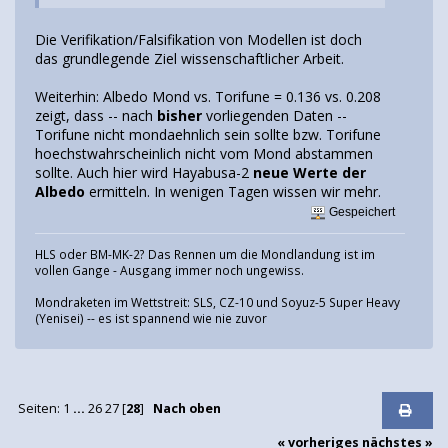
Die Verifikation/Falsifikation von Modellen ist doch
das grundlegende Ziel wissenschaftlicher Arbeit.
Weiterhin: Albedo Mond vs. Torifune = 0.136 vs. 0.208
zeigt, dass -- nach
bisher
vorliegenden Daten --
Torifune nicht mondaehnlich sein sollte bzw. Torifune
hoechstwahrscheinlich nicht vom Mond abstammen
sollte. Auch hier wird Hayabusa-2
neue Werte der
Albedo
ermitteln. In wenigen Tagen wissen wir mehr.
Gespeichert
HLS oder BM-MK-2? Das Rennen um die Mondlandung ist im
vollen Gange - Ausgang immer noch ungewiss.
Mondraketen im Wettstreit: SLS, CZ-10 und Soyuz-5 Super Heavy
(Yenisei) -- es ist spannend wie nie zuvor
Seiten:
1
...
26
27
[
28
]
Nach oben
« vorheriges
nächstes »