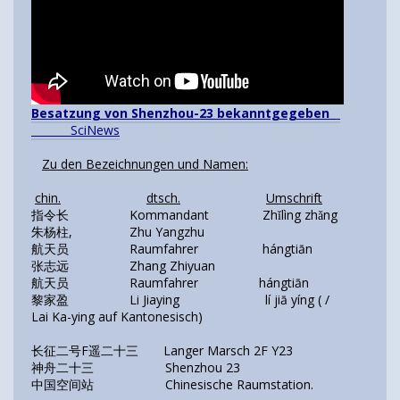
Besatzung von Shenzhou-23 bekanntgegeben
SciNews
Zu den Bezeichnungen und Namen:
chin.
dtsch.
Umschrift
指令长 Kommandant Zhǐlìng zhǎng
朱杨柱, Zhu Yangzhu
航天员 Raumfahrer hángtiān
张志远 Zhang Zhiyuan
航天员 Raumfahrer hángtiān
黎家盈 Li Jiaying lí jiā yíng ( /
Lai Ka-ying auf Kantonesisch)
长征二号F遥二十三 Langer Marsch 2F Y23
神舟二十三 Shenzhou 23
中国空间站 Chinesische Raumstation.