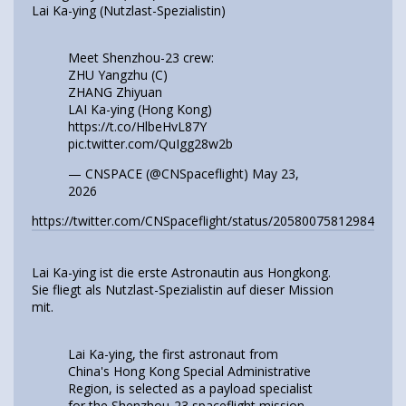
Lai Ka-ying (Nutzlast-Spezialistin)
Meet Shenzhou-23 crew:
ZHU Yangzhu (C)
ZHANG Zhiyuan
LAI Ka-ying (Hong Kong)
https://t.co/HlbeHvL87Y
pic.twitter.com/QuIgg28w2b
— CNSPACE (@CNSpaceflight)
May 23,
2026
https://twitter.com/CNSpaceflight/status/205800758129844225
Lai Ka-ying ist die erste Astronautin aus Hongkong.
Sie fliegt als Nutzlast-Spezialistin auf dieser Mission
mit.
Lai Ka-ying, the first astronaut from
China's Hong Kong Special Administrative
Region, is selected as a payload specialist
for the Shenzhou-23 spaceflight mission,