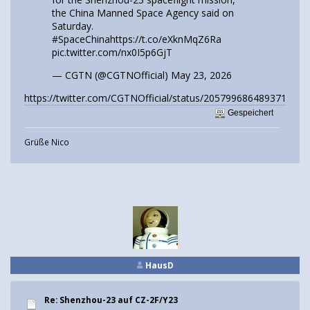
the China Manned Space Agency said on
Saturday.
#SpaceChina
https://t.co/eXknMqZ6Ra
pic.twitter.com/nx0I5p6GjT
— CGTN (@CGTNOfficial)
May 23, 2026
https://twitter.com/CGTNOfficial/status/2057996864893718806
Gespeichert
Grüße Nico
HausD
Re: Shenzhou-23 auf CZ-2F/Y23