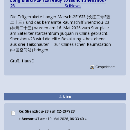
Long March-2F Y23 ready to launch Shenzhou-
23
SciNews
Die Trägerrakete Langer Marsch-2F
Y23
(长征二号F遥
二十三) und das bemannte Raumschiff Shenzhou-23
(神舟二十三) wurden am 16. Mai 2026 zum Startplatz
am Satellitenstartzentrum Jiuquan in China gebracht.
Shenzhou-23 wird die elfte Besatzung – bestehend
aus drei Taikonauten – zur Chinesischen Raumstation
(中国空间站) bringen.
Gruß, HausD
Gespeichert
Nico
Re: Shenzhou-23 auf CZ-2F/Y23
«
Antwort #7 am:
19. Mai 2026, 06:33:40 »