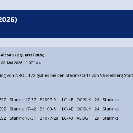
2026)
Falcon 9 (2.Quartal 2026)
:
08. Mai 2026, 11:07:14 »
ung von NROL-172 gibt es bei den Starlinkstarts von Vandenberg Sta
ESZ
Starlink 17-37
B1097-9
LC-4E
OCISLY
24
Starlinks
ESZ
Starlink 17-42
B1100-6
LC-4E
OCISLY
24
Starlinks
ESZ
Starlink 10-31
B1077-28
LC-40
ASOG
29
Starlinks