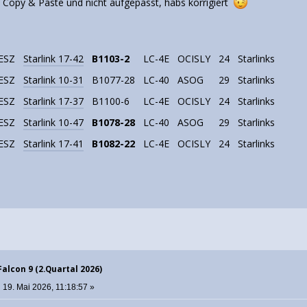
.. Copy & Paste und nicht aufgepasst, habs korrigiert
ESZ
Starlink 17-42
B1103-2
LC-4E
OCISLY
24
Starlinks
ESZ
Starlink 10-31
B1077-28
LC-40
ASOG
29
Starlinks
ESZ
Starlink 17-37
B1100-6
LC-4E
OCISLY
24
Starlinks
ESZ
Starlink 10-47
B1078-28
LC-40
ASOG
29
Starlinks
ESZ
Starlink 17-41
B1082-22
LC-4E
OCISLY
24
Starlinks
Falcon 9 (2.Quartal 2026)
:
19. Mai 2026, 11:18:57 »