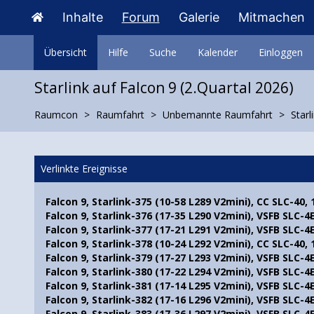
Inhalte
Forum
Galerie
Mitmachen
Übersicht
Hilfe
Suche
Kalender
Einloggen
Starlink auf Falcon 9 (2.Quartal 2026)
Raumcon
Raumfahrt
Unbemannte Raumfahrt
Starl
Verlinkte Ereignisse
Falcon 9, Starlink-375 (10-58 L289 V2mini), CC SLC-40,
Falcon 9, Starlink-376 (17-35 L290 V2mini), VSFB SLC-4
Falcon 9, Starlink-377 (17-21 L291 V2mini), VSFB SLC-4
Falcon 9, Starlink-378 (10-24 L292 V2mini), CC SLC-40,
Falcon 9, Starlink-379 (17-27 L293 V2mini), VSFB SLC-4
Falcon 9, Starlink-380 (17-22 L294 V2mini), VSFB SLC-4
Falcon 9, Starlink-381 (17-14 L295 V2mini), VSFB SLC-4
Falcon 9, Starlink-382 (17-16 L296 V2mini), VSFB SLC-4
Falcon 9, Starlink-383 (17-36 L297 V2mini), VSFB SLC-4