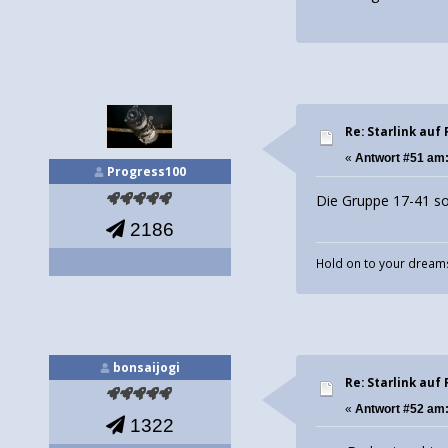
Re: Starlink auf 
«
Antwort #51 am
Progress100
Die Gruppe 17-41 so
2186
Hold on to your dreams
bonsaijogi
Re: Starlink auf 
«
Antwort #52 am
1322