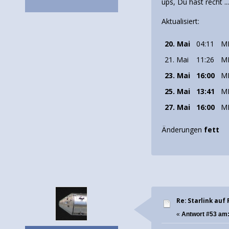
ups, Du hast recht .
Aktualisiert:
20. Mai
04:11
M
21. Mai
11:26
M
23. Mai
16:00
M
25. Mai
13:41
M
27. Mai
16:00
M
Änderungen
fett
Re: Starlink auf 
«
Antwort #53 am