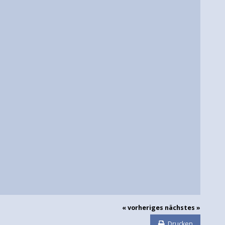
« vorheriges
nächstes »
Drucken