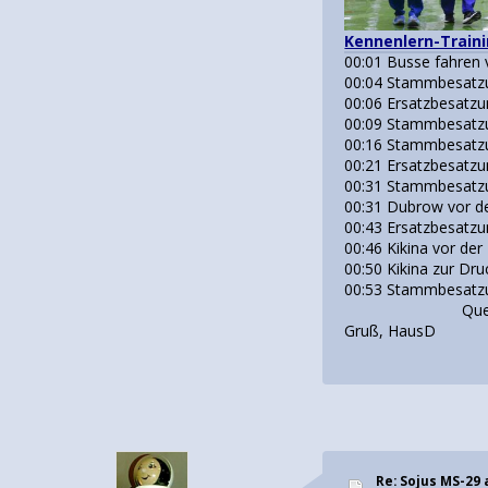
Kennenlern-Traini
00:01 Busse fahren 
00:04 Stammbesatzu
00:06 Ersatzbesatzu
00:09 Stammbesatz
00:16 Stammbesatz
00:21 Ersatzbesatz
00:31 Stammbesatz
00:31 Dubrow vor d
00:43 Ersatzbesatzu
00:46 Kikina vor de
00:50 Kikina zur Dr
00:53 Stammbesatzu
Quell
Gruß, HausD
Re: Sojus MS-29 