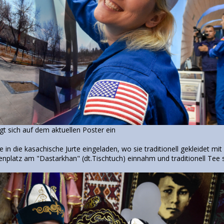
t sich auf dem aktuellen Poster ein
in die kasachische Jurte eingeladen, wo sie traditionell gekleidet mi
nplatz am "Dastarkhan" (dt.Tischtuch) einnahm und traditionell Tee s