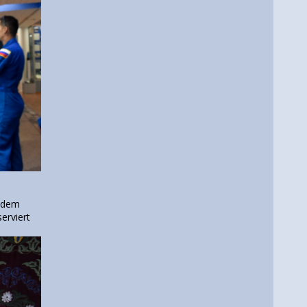
t dem
erviert