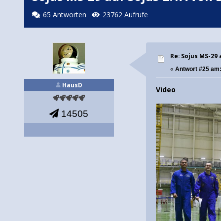
65 Antworten
23762 Aufrufe
Re: Sojus MS-29 
«
Antwort #25 am
HausD
Video
14505