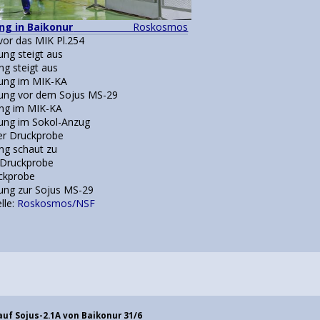
ng in Baikonur
Roskosmos
vor das MIK Pl.254
ng steigt aus
ng steigt aus
ung im MIK-KA
ung vor dem Sojus MS-29
ung im MIK-KA
ung im Sokol-Anzug
er Druckprobe
ng schaut zu
r Druckprobe
uckprobe
ng zur Sojus MS-29
e:
Roskosmos/NSF
auf Sojus-2.1A von Baikonur 31/6