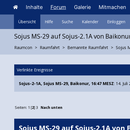
Inhalte
Forum
Galerie
Mitmachen
Übersicht
Hilfe
Suche
Kalender
Einloggen
Sojus MS-29 auf Sojus-2.1A von Baikonu
Raumcon
Raumfahrt
Bemannte Raumfahrt
Sojus M
Verlinkte Ereignisse
Sojus-2-1A, Sojus MS-29, Baikonur, 16:47 MESZ
: 14. Jul
Seiten:
1
[
2
]
3
Nach unten
Sojus MS-29 auf Sojus-2.1A von 