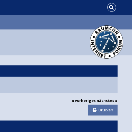
« vorheriges
nächstes »
Drucken