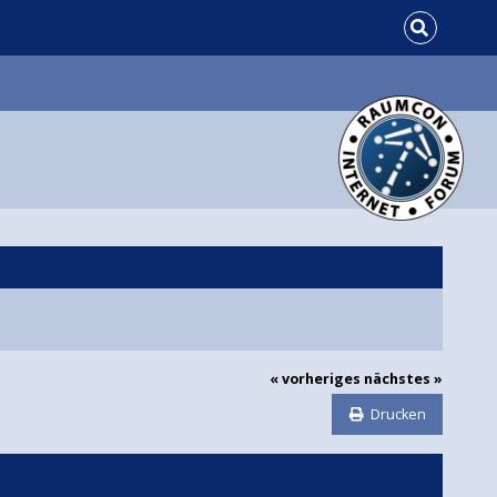
« vorheriges
nächstes »
Drucken