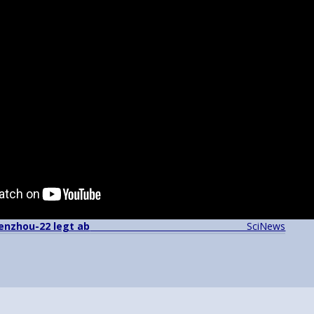
enzhou-22 legt ab
SciNews