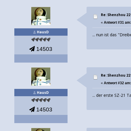
Re: Shenzhou 22
«
Antwort #31 am
HausD
... nun ist das "Drei
14503
Re: Shenzhou 22
«
Antwort #32 am
HausD
... der erste SZ-21 T
14503