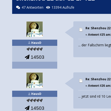
47 Antworten
13394 Aufrufe
Re: Shenzhou 22
«
Antwort #25 am
HausD
... der Fallschirm li
14503
Re: Shenzhou 22
«
Antwort #26 am
HausD
... jetzt sind rd 10 
14503