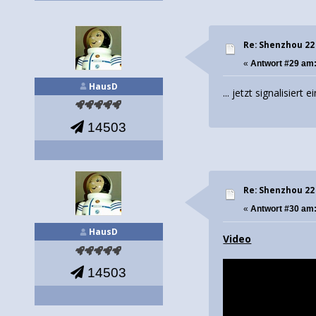
Re: Shenzhou 22
«
Antwort #29 am
HausD
... jetzt signalisie
14503
Re: Shenzhou 22
«
Antwort #30 am
HausD
Video
14503