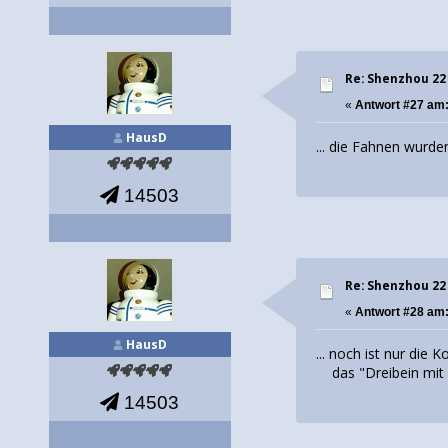
Re: Shenzhou 22
«
Antwort #27 am
HausD
... die Fahnen wurd
14503
Re: Shenzhou 22
«
Antwort #28 am
HausD
... noch ist nur die K
das "Dreibein mit d
14503