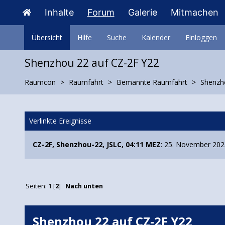
Inhalte
Forum
Galerie
Mitmachen
Übersicht
Hilfe
Suche
Kalender
Einloggen
Shenzhou 22 auf CZ-2F Y22
Raumcon
Raumfahrt
Bemannte Raumfahrt
Shenzh
Verlinkte Ereignisse
CZ-2F, Shenzhou-22, JSLC, 04:11 MEZ
: 25. November 20
Seiten:
1
[
2
]
Nach unten
Shenzhou 22 auf CZ-2F Y22