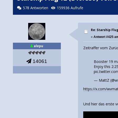
578 Antworten
159936 Aufrufe
Re: Starship Flu
«
Antwort #425 a
alepu
Zeitraffer vom Zurü
14061
Booster 19 ma
Enjoy this 2:2
pic.twitter.c
— MattZ (@w
https://x.com/wvma
Und hier das erste 