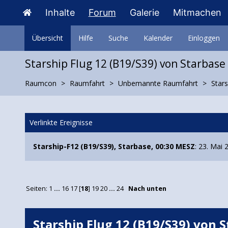
Inhalte
Forum
Galerie
Mitmachen
Übersicht
Hilfe
Suche
Kalender
Einloggen
Starship Flug 12 (B19/S39) von Starbase
Raumcon
Raumfahrt
Unbemannte Raumfahrt
Stars
Verlinkte Ereignisse
Starship-F12 (B19/S39), Starbase, 00:30 MESZ
: 23. Mai 
Seiten:
1
...
16
17
[
18
]
19
20
...
24
Nach unten
Starship Flug 12 (B19/S39) von 