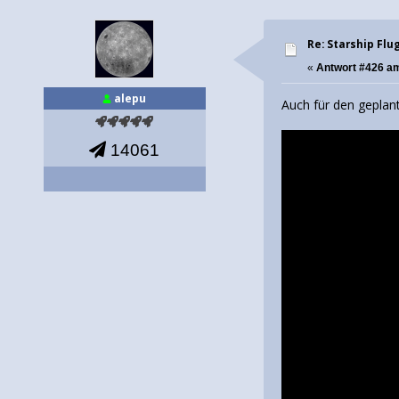
Re: Starship Flu
«
Antwort #426 a
alepu
Auch für den geplant
14061