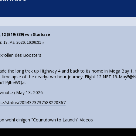
g 12 (B19/S39) von Starbase
m:
13. Mai 2026, 16:06:31 »
ckrollen des Boosters
de the long trek up Highway 4 and back to its home in Mega Bay 1, fol
5 timelapse of the nearly-two hour journey. Flight 12 NET 19-May!!
@N
om/TPjlheWQat
vmattz)
May 13, 2026
ttz/status/2054373737588220367
von wohl einigen "Countdown to Launch" Videos