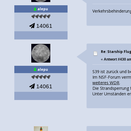
alepu
Verkehrsbehinderung
14061
Re: Starship Flu
«
Antwort #430 a
alepu
S39 ist zurück und b
Im NSF-Forum vermut
weiteres WDR
.
14061
Die Strandsperrung f
Unter Umständen erg