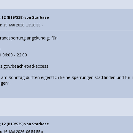
g 12 (B19/S39) von Starbase
m:
15. Mai 2026, 13:16:33 »
randsperrung angekündigt für:
9
i 06:00 - 22:00
xas.gov/beach-road-access
, am Sonntag dürften eigentlich keine Sperrungen stattfinden und fü
ngen".
g 12 (B19/S39) von Starbase
m:
16. Mai 2026, 06:54:55 »