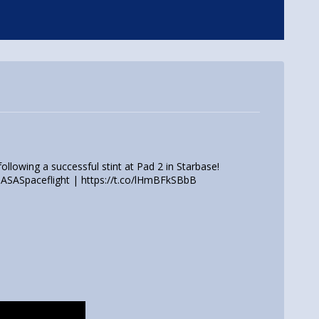
lowing a successful stint at Pad 2 in Starbase!
ASASpaceflight
|
https://t.co/lHmBFkSBbB