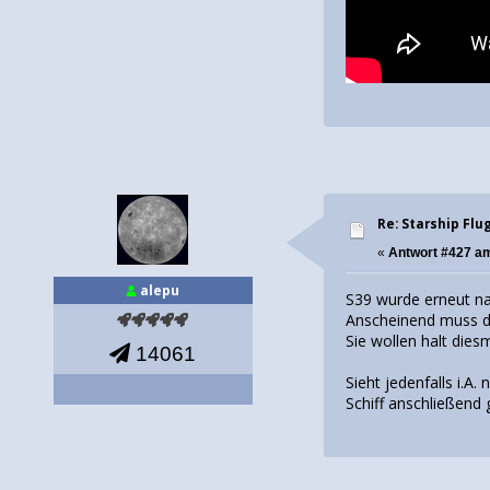
Re: Starship Flu
«
Antwort #427 a
alepu
S39 wurde erneut n
Anscheinend muss d
Sie wollen halt die
14061
Sieht jedenfalls i.A
Schiff anschließend 