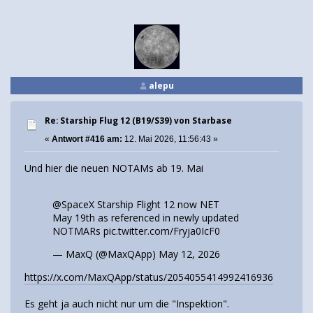
alepu
Re: Starship Flug 12 (B19/S39) von Starbase
«
Antwort #416 am:
12. Mai 2026, 11:56:43 »
Und hier die neuen NOTAMs ab 19. Mai
@SpaceX
Starship Flight 12 now NET
May 19th as referenced in newly updated
NOTMARs
pic.twitter.com/Fryja0IcF0
— MaxQ (@MaxQApp)
May 12, 2026
https://x.com/MaxQApp/status/2054055414992416936
Es geht ja auch nicht nur um die "Inspektion".