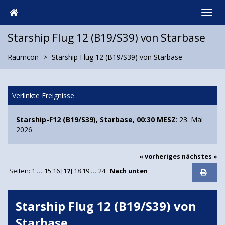
Starship Flug 12 (B19/S39) von Starbase
Raumcon
Starship Flug 12 (B19/S39) von Starbase
Verlinkte Ereignisse
Starship-F12 (B19/S39), Starbase, 00:30 MESZ
: 23. Mai
2026
« vorheriges
nächstes »
Seiten:
1
...
15
16
[
17
]
18
19
...
24
Nach unten
Starship Flug 12 (B19/S39) von
Starbase