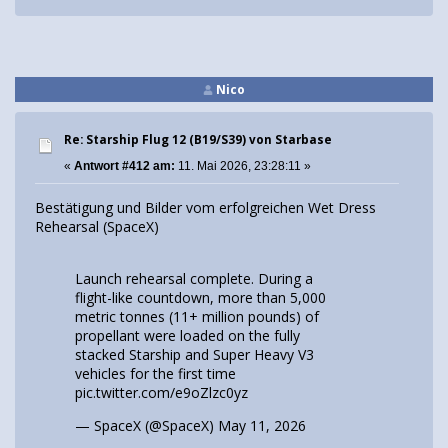
Nico
Re: Starship Flug 12 (B19/S39) von Starbase
«
Antwort #412 am:
11. Mai 2026, 23:28:11 »
Bestätigung und Bilder vom erfolgreichen Wet Dress
Rehearsal (SpaceX)
Launch rehearsal complete. During a
flight-like countdown, more than 5,000
metric tonnes (11+ million pounds) of
propellant were loaded on the fully
stacked Starship and Super Heavy V3
vehicles for the first time
pic.twitter.com/e9oZlzc0yz
— SpaceX (@SpaceX)
May 11, 2026