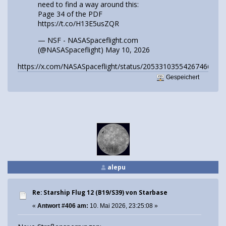
need to find a way around this:
Page 34 of the PDF
https://t.co/H13E5usZQR
— NSF - NASASpaceflight.com
(@NASASpaceflight)
May 10, 2026
https://x.com/NASASpaceflight/status/2053310355426746683
Gespeichert
alepu
Re: Starship Flug 12 (B19/S39) von Starbase
«
Antwort #406 am:
10. Mai 2026, 23:25:08 »