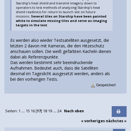
Starship’s heat shield and transmit imagery down to
operators to test methods of analyzing Starship’s heat
shield readiness for return to launch site on future
missions.
Several tiles on Starship have been painted
white to simulate missing tiles and serve as imaging
targets in the test
.
Es werden also wieder Testsatelliten ausgesetzt, die
letzten 2 davon mit Kameras, die den Hitzeschutz
anschauen sollen. Die weiß gefärbten Kacheln dienen
dabei als Referenzpunkte.
Das werden bestimmt sehr beeindruckende
Aufnahmen. Bedeutet auch, dass die Satelliten
diesmal im Tageslicht ausgesetzt werden, anders als
bei den vorherigen Tests.
Gespeichert
Seiten:
1
...
15
16
[
17
]
18
19
...
24
Nach oben
« vorheriges
nächstes »