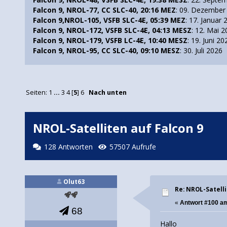
Falcon 9, NROL-77, CC SLC-40, 20:16 MEZ
: 09. Dezember
Falcon 9,NROL-105, VSFB SLC-4E, 05:39 MEZ
: 17. Januar
Falcon 9, NROL-172, VSFB SLC-4E, 04:13 MESZ
: 12. Mai 
Falcon 9, NROL-179, VSFB LC-4E, 10:40 MESZ
: 19. Juni 20
Falcon 9, NROL-95, CC SLC-40, 09:10 MESZ
: 30. Juli 2026
Seiten:
1
...
3
4
[
5
]
6
Nach unten
NROL-Satelliten auf Falcon 9
128 Antworten
57507 Aufrufe
Olut63
Re: NROL-Satelli
«
Antwort #100 a
68
Hallo