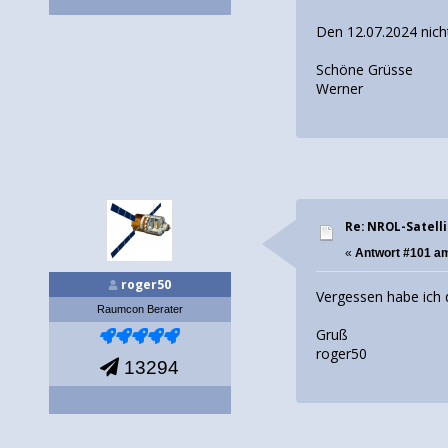
Den 12.07.2024 nicht
Schöne Grüsse
Werner
Re: NROL-Satelli
«
Antwort #101 a
roger50
Vergessen habe ich d
Raumcon Berater
Gruß
roger50
13294