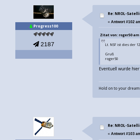
Re: NROL-Satelli
«
Antwort #102 a
Progress100
Zitat von: roger50 am 0
2187
Lt. NSF ist dies der 
Gruß
roger50
Eventuell wurde hier
Hold on to your dreams
Re: NROL-Satelli
«
Antwort #103 a