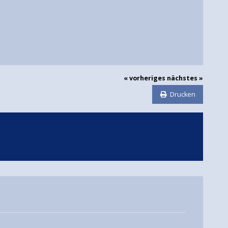
« vorheriges
nächstes »
Drucken