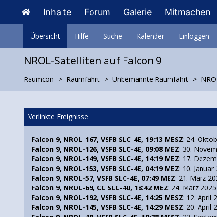
Inhalte
Forum
Galerie
Mitmachen
Übersicht
Hilfe
Suche
Kalender
Einloggen
NROL-Satelliten auf Falcon 9
Raumcon
Raumfahrt
Unbemannte Raumfahrt
NROL-
Verlinkte Ereignisse
Falcon 9, NROL-167, VSFB SLC-4E, 19:13 MESZ
: 24. Okto
Falcon 9, NROL-126, VSFB SLC-4E, 09:08 MEZ
: 30. Nove
Falcon 9, NROL-149, VSFB SLC-4E, 14:19 MEZ
: 17. Dezem
Falcon 9, NROL-153, VSFB SLC-4E, 04:19 MEZ
: 10. Januar
Falcon 9, NROL-57, VSFB SLC-4E, 07:49 MEZ
: 21. März 2
Falcon 9, NROL-69, CC SLC-40, 18:42 MEZ
: 24. März 2025
Falcon 9, NROL-192, VSFB SLC-4E, 14:25 MESZ
: 12. April
Falcon 9, NROL-145, VSFB SLC-4E, 14:29 MESZ
: 20. April
Falcon 9, NROL-48, VSFB SLC-4E, 19:38 MESZ
: 22. Septe