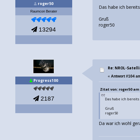
roger50
Das habe ich bereits
Raumcon Berater
Gruß
roger50
13294
Re: NROL-Satelli
«
Antwort #104 a
Progress100
Zitat von: roger50 am 1
2187
Das habe ich bereits 
Gruß
roger50
Da war ich wohl g