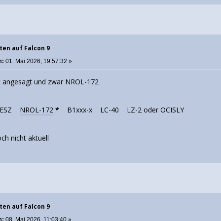
ten auf Falcon 9
m:
01. Mai 2026, 19:57:32 »
st angesagt und zwar NROL-172
ESZ
NROL-172
*
B1xxx-x LC-40 LZ-2 oder OCISLY
ch nicht aktuell
ten auf Falcon 9
m:
08. Mai 2026, 11:03:40 »