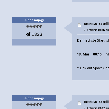
bonsaijogi
Re: NROL-Satelli
«
Antwort #106 a
1323
Der nächste Start i
13. Mai
00:15
M
*
Link auf SpaceX no
bonsaijogi
Re: NROL-Satelli
«
Antwort #107 a