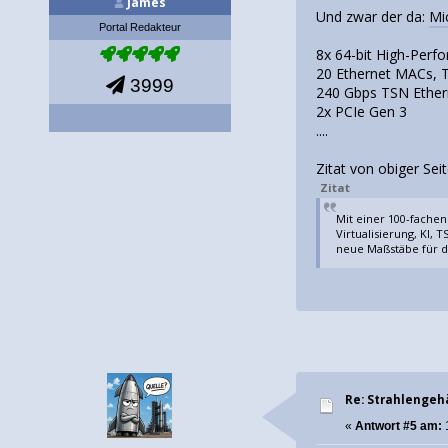
James
Und zwar der da:
Mi
Portal Redakteur
8x 64-bit High-Perf
20 Ethernet MACs, T
3999
240 Gbps TSN Ether
2x PCIe Gen 3
....
Zitat von obiger Seit
Zitat
Mit einer 100-fache
Virtualisierung, KI,
neue Maßstäbe für d
Re: Strahlengeh
«
Antwort #5 am: