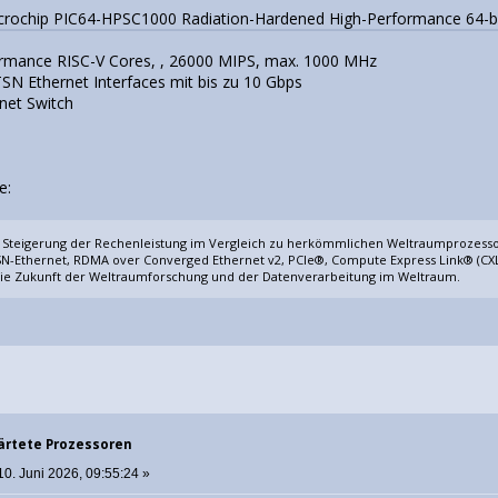
crochip PIC64-HPSC1000 Radiation-Hardened High-Performance 64-b
ormance RISC-V Cores, , 26000 MIPS, max. 1000 MHz
SN Ethernet Interfaces mit bis zu 10 Gbps
net Switch
e:
n Steigerung der Rechenleistung im Vergleich zu herkömmlichen Weltraumprozess
 TSN-Ethernet, RDMA over Converged Ethernet v2, PCIe®, Compute Express Link® (CX
ie Zukunft der Weltraumforschung und der Datenverarbeitung im Weltraum.
ärtete Prozessoren
10. Juni 2026, 09:55:24 »