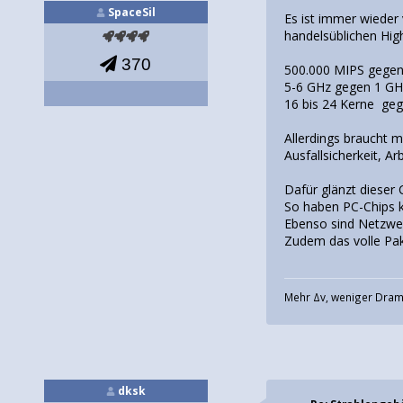
SpaceSil
Es ist immer wieder
handelsüblichen Hig
370
500.000 MIPS gegen
5-6 GHz gegen 1 G
16 bis 24 Kerne geg
Allerdings braucht m
Ausfallsicherkeit, A
Dafür glänzt dieser
So haben PC-Chips k
Ebenso sind Netzwerk
Zudem das volle Pak
Mehr Δv, weniger Dram
dksk