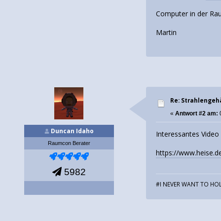
Computer in der Raum
Martin
Re: Strahlengeh
«
Antwort #2 am:
Duncan Idaho
Interessantes Video
Raumcon Berater
https://www.heise.
5982
#I NEVER WANT TO HOL