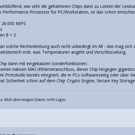
 verblüffend, wie sehr die gehärtenen Chips dann zu Lasten der Leist
h-Performance-Prozessor für PC/Workstation, ist das schon ernüchte
 26.000 MIPS
Hz
en 8 + 2
an solche Rechenleistung auch nicht unbedingt im All - das mag sich da
rbeitsbereich insb. was Temperaturen angeht und Verschlüsselung.
 Chip dann mit eingebauten Sonderfunktionen:
einen nativen MAC/Ethernetanschluss, dieser Chip hingegen gigantis
-Protokolle bereits integriert, die in PCs softwareseitig oder über N
et Sicherheit schon auf dem Chip: Crypto Engine, Secure Key Storage
a. Mich überzeugen Daten, nicht Lager.