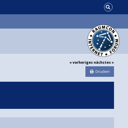
« vorheriges
nächstes »
Drucken