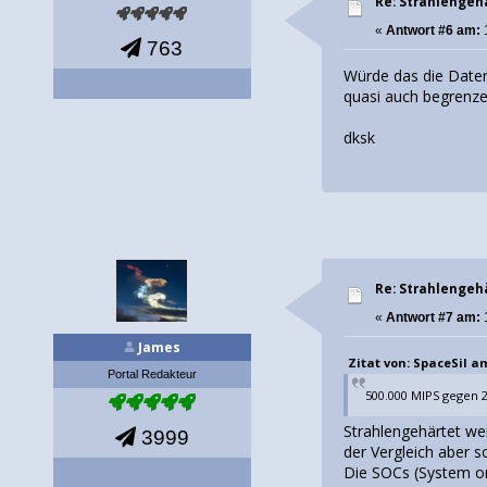
Re: Strahlengeh
«
Antwort #6 am:
763
Würde das die Daten
quasi auch begrenz
dksk
Re: Strahlengeh
«
Antwort #7 am:
1
James
Zitat von: SpaceSil am 
Portal Redakteur
500.000 MIPS gegen 
Strahlengehärtet werd
3999
der Vergleich aber s
Die SOCs (System on