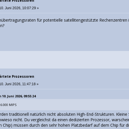
ärtete Prozessoren
10. Juni 2026, 10:07:29 »
übertragungsraten für potentielle satellitengestützte Rechenzentren 
en?
ärtete Prozessoren
0. Juni 2026, 11:47:18 »
10. Juni 2026, 09:55:24
26.000 MIPS
en traditionell natürlich nicht absoluten High-End-Strukturen. Kleine S
owieso nicht. Du vergleichst da einen dedizierten Prozessor, warschei
 Chip) müssen durch den sehr hohen Platzbedarf auf dem Chip für di