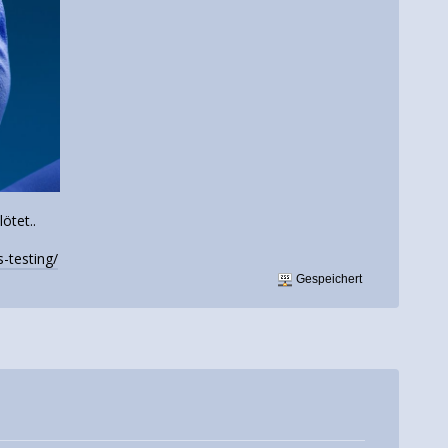
ötet..
-testing/
Gespeichert