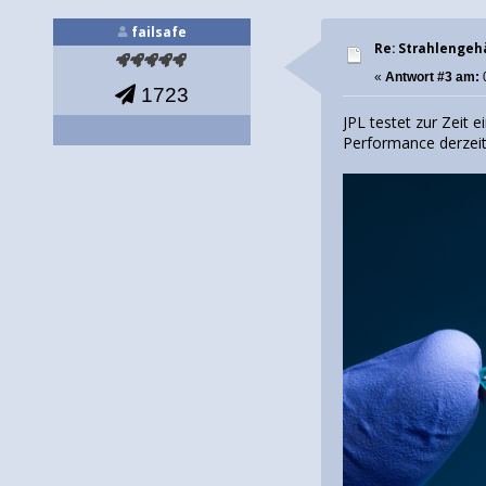
failsafe
Re: Strahlengeh
«
Antwort #3 am:
1723
JPL testet zur Zeit
Performance derzeit