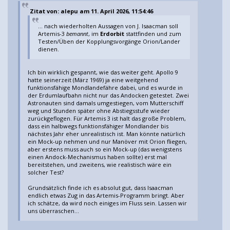
Zitat von: alepu am 11. April 2026, 11:54:46
... nach wiederholten Aussagen von J. Isaacman soll
Artemis-3
bemannt
, im
Erdorbit
stattfinden und zum
Testen/Üben der Kopplungsvorgänge Orion/Lander
dienen.
Ich bin wirklich gespannt, wie das weiter geht. Apollo 9
hatte seinerzeit (März 1969) ja eine weitgehend
funktionsfähige Mondlandefähre dabei, und es wurde in
der Erdumlaufbahn nicht nur das Andocken getestet. Zwei
Astronauten sind damals umgestiegen, vom Mutterschiff
weg und Stunden später ohne Abstiegsstufe wieder
zurückgeflogen. Für Artemis 3 ist halt das große Problem,
dass ein halbwegs funktionsfähiger Mondlander bis
nächstes Jahr eher unrealistisch ist. Man könnte natürlich
ein Mock-up nehmen und nur Manöver mit Orion fliegen,
aber erstens muss auch so ein Mock-up (das wenigstens
einen Andock-Mechanismus haben sollte) erst mal
bereitstehen, und zweitens, wie realistisch wäre ein
solcher Test?
Grundsätzlich finde ich es absolut gut, dass Isaacman
endlich etwas Zug in das Artemis-Programm bringt. Aber
ich schätze, da wird noch einiges im Fluss sein. Lassen wir
uns überraschen...