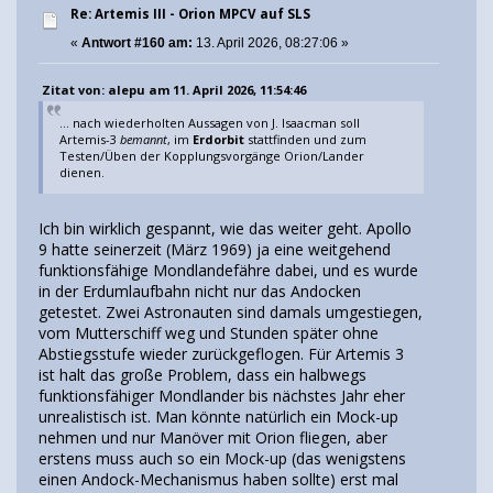
Re: Artemis III - Orion MPCV auf SLS
«
Antwort #160 am:
13. April 2026, 08:27:06 »
Zitat von: alepu am 11. April 2026, 11:54:46
... nach wiederholten Aussagen von J. Isaacman soll
Artemis-3
bemannt
, im
Erdorbit
stattfinden und zum
Testen/Üben der Kopplungsvorgänge Orion/Lander
dienen.
Ich bin wirklich gespannt, wie das weiter geht. Apollo
9 hatte seinerzeit (März 1969) ja eine weitgehend
funktionsfähige Mondlandefähre dabei, und es wurde
in der Erdumlaufbahn nicht nur das Andocken
getestet. Zwei Astronauten sind damals umgestiegen,
vom Mutterschiff weg und Stunden später ohne
Abstiegsstufe wieder zurückgeflogen. Für Artemis 3
ist halt das große Problem, dass ein halbwegs
funktionsfähiger Mondlander bis nächstes Jahr eher
unrealistisch ist. Man könnte natürlich ein Mock-up
nehmen und nur Manöver mit Orion fliegen, aber
erstens muss auch so ein Mock-up (das wenigstens
einen Andock-Mechanismus haben sollte) erst mal