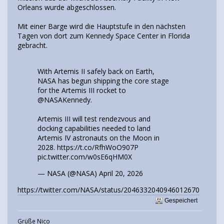
Orleans wurde abgeschlossen.
Mit einer Barge wird die Hauptstufe in den nächsten
Tagen von dort zum Kennedy Space Center in Florida
gebracht.
With Artemis II safely back on Earth,
NASA has begun shipping the core stage
for the Artemis III rocket to
@NASAKennedy
.
Artemis III will test rendezvous and
docking capabilities needed to land
Artemis IV astronauts on the Moon in
2028.
https://t.co/RfhWoO907P
pic.twitter.com/w0sE6qHM0X
— NASA (@NASA)
April 20, 2026
https://twitter.com/NASA/status/2046332040946012670
Gespeichert
Grüße Nico