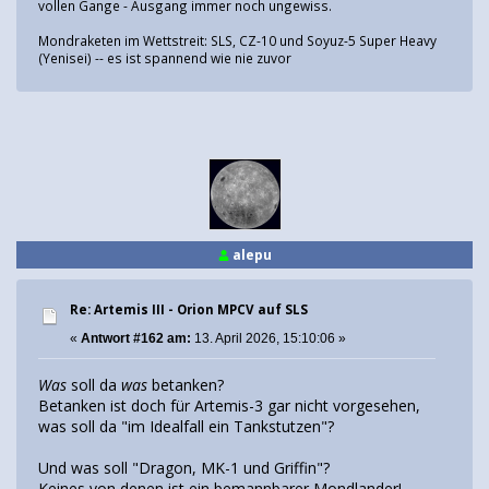
vollen Gange - Ausgang immer noch ungewiss.
Mondraketen im Wettstreit: SLS, CZ-10 und Soyuz-5 Super Heavy
(Yenisei) -- es ist spannend wie nie zuvor
alepu
Re: Artemis III - Orion MPCV auf SLS
«
Antwort #162 am:
13. April 2026, 15:10:06 »
Was
soll da
was
betanken?
Betanken ist doch für Artemis-3 gar nicht vorgesehen,
was soll da "im Idealfall ein Tankstutzen"?
Und was soll "Dragon, MK-1 und Griffin"?
Keines von denen ist ein bemannbarer Mondlander!