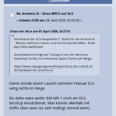
joachim999
Re: Artemis III - Orion MPCV auf SLS
«
Antwort #150 am:
08. April 2026, 02:03:56 »
Zitat von: Nico am 07. April 2026, 23:27:13
Das Rollout der SLS-Hauptstufe (1. Stufe) für die Artemis III
- Mission steht kurz bevor und könnte bereits Mitte - Ende
April 2026 stattfinden.
Anschließend erfolgt der Transport von der Michoud
Assembly Facility zum Kennedy Space Center per Barge.
https://www.nasa.gov/general/experience-the-rollout-of-
sls-hardware-for-artemis-iii/
Damit stünde einem Launch nächsten Februar SLS-
seitig nichts im Wege.
Bis dahin wäre weder BM-MK-1 noch ein HLS-
MockUp einsatzbereit. Man könnte allenfalls mit
Griffin üben (was nur sehr bedingt sinnvoll wäre).