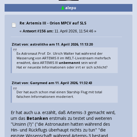
alepu
Re: Artemis III - Orion MPCV auf SLS
«
Antwort #156 am:
11. April 2026, 11:54:46 »
Zitat von: astrolitho am 11. April 2026, 11:13:20
Ex-Astronaut Prof. Dr. Ulrich Walter hat während der
Wasserung von ARTEMIS II im WELT-Livestream mehrfach
erwähnt, dass ARTEMIS III
unbemannt
sein wird!
Hat er neueste Informationen oder irrt er sich schlicht?
Zitat von: Ganymed am 11. April 2026, 11:32:43
Der hat auch schon mal einen Starship Flug mit total
falschen Informationen moderiert.
Er hat auch u.a. erzählt, daß Artemis-3 gemacht wird,
um das
Betanken
erstmals zu testet und weiteren
"Unsinn (?)" ("die Astronauten hatten während des
Hin- und Rückflugs überhaupt nichts zu tun" "die
einzige Wissenschaft während Artemis-3 bestand