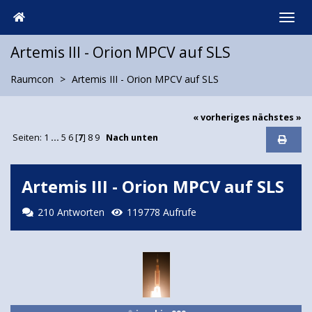
Artemis III - Orion MPCV auf SLS
Raumcon
Artemis III - Orion MPCV auf SLS
« vorheriges
nächstes »
Seiten:
1
...
5
6
[
7
]
8
9
Nach unten
Artemis III - Orion MPCV auf SLS
210 Antworten
119778 Aufrufe