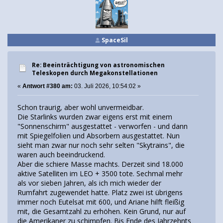
SpaceSil
Re: Beeinträchtigung von astronomischen
Teleskopen durch Megakonstellationen
«
Antwort #380 am:
03. Juli 2026, 10:54:02 »
Schon traurig, aber wohl unvermeidbar.
Die Starlinks wurden zwar eigens erst mit einem
"Sonnenschirm" ausgestattet - verworfen - und dann
mit Spiegelfolien und Absorbern ausgestattet. Nun
sieht man zwar nur noch sehr selten "Skytrains", die
waren auch beeindruckend.
Aber die schiere Masse machts. Derzeit sind 18.000
aktive Satelliten im LEO + 3500 tote. Sechmal mehr
als vor sieben Jahren, als ich mich wieder der
Rumfahrt zugewendet hatte. Platz zwei ist übrigens
immer noch Eutelsat mit 600, und Ariane hilft fleißig
mit, die Gesamtzahl zu erhöhen. Kein Grund, nur auf
die Amerikaner zu schimpfen. Bis Ende des Jahrzehnts