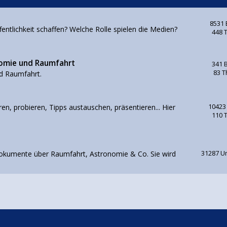
8531 
ntlichkeit schaffen? Welche Rolle spielen die Medien?
448 
nomie und Raumfahrt
341 
83 
d Raumfahrt.
en, probieren, Tipps austauschen, präsentieren... Hier
10423
110 
d Dokumente über Raumfahrt, Astronomie & Co. Sie wird
31287 U