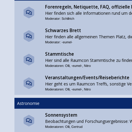
Forenregeln, Netiquette, FAQ, offizielle
Hier finden sich alle Informationen rund um d
Moderator:
Schillrich
Schwarzes Brett
Hier finden alle allgemeinen Themen Platz, di
Moderator:
-eumel-
Stammtische
Hier sind alle Raumcon Stammtische zu finde
Moderatoren:
Olli
,
-eumel-
,
Nitro
Veranstaltungen/Events/Reiseberichte
Hier geht es um Raumcon Treffs, sonstige Ve
Moderatoren:
Olli
,
-eumel-
,
Nitro
Astronomie
Sonnensystem
Beobachtungen und Forschungsergebnisse: W
Moderatoren:
Olli
,
Gertrud