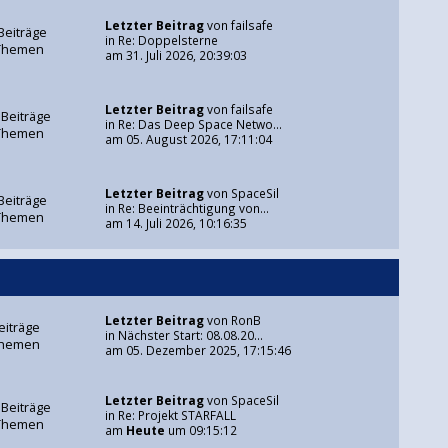
Letzter Beitrag
von
failsafe
Beiträge
in
Re: Doppelsterne
Themen
am 31. Juli 2026, 20:39:03
Letzter Beitrag
von
failsafe
 Beiträge
in
Re: Das Deep Space Netwo...
Themen
am 05. August 2026, 17:11:04
Letzter Beitrag
von
SpaceSil
Beiträge
in
Re: Beeinträchtigung von...
Themen
am 14. Juli 2026, 10:16:35
Letzter Beitrag
von
RonB
eiträge
in
Nächster Start: 08.08.20...
Themen
am 05. Dezember 2025, 17:15:46
Letzter Beitrag
von
SpaceSil
 Beiträge
in
Re: Projekt STARFALL
Themen
am
Heute
um 09:15:12