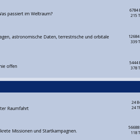
6784 
as passiert im Weltraum?
215 
gen, astronomische Daten, terrestrische und orbitale
12684
339 
5444 
mie offen
378 
24 B
24 
nter Raumfahrt
56688
nkrete Missionen und Startkampagnen.
118 