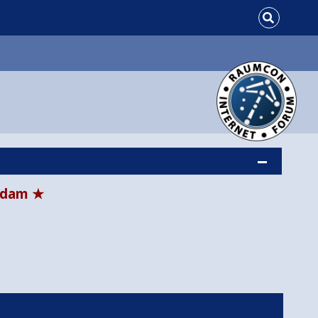
tsdam ★