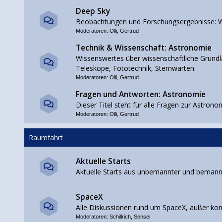
Deep Sky
Beobachtungen und Forschungsergebnisse: W
Moderatoren:
Olli
,
Gertrud
Technik & Wissenschaft: Astronomie
Wissenswertes über wissenschaftliche Grundla
Teleskope, Fototechnik, Sternwarten.
Moderatoren:
Olli
,
Gertrud
Fragen und Antworten: Astronomie
Dieser Titel steht für alle Fragen zur Astrono
Moderatoren:
Olli
,
Gertrud
Raumfahrt
Aktuelle Starts
Aktuelle Starts aus unbemannter und beman
SpaceX
Alle Diskussionen rund um SpaceX, außer ko
Moderatoren:
Schillrich
,
Sensei