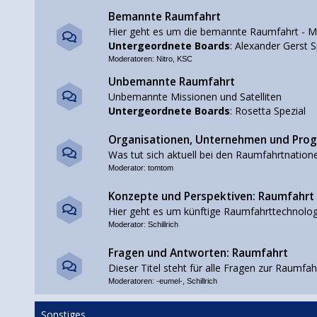
Bemannte Raumfahrt
Hier geht es um die bemannte Raumfahrt - M
Untergeordnete Boards
:
Alexander Gerst S
Moderatoren:
Nitro
,
KSC
Unbemannte Raumfahrt
Unbemannte Missionen und Satelliten
Untergeordnete Boards
:
Rosetta Spezial
Organisationen, Unternehmen und Pr
Was tut sich aktuell bei den Raumfahrtnation
Moderator:
tomtom
Konzepte und Perspektiven: Raumfahrt
Hier geht es um künftige Raumfahrttechnolog
Moderator:
Schillrich
Fragen und Antworten: Raumfahrt
Dieser Titel steht für alle Fragen zur Raumfah
Moderatoren:
-eumel-
,
Schillrich
Sonstiges