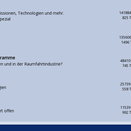
issionen, Technologien und mehr.
141884
825 
pezial
135606
1496
ogramme
48410
en und in der Raumfahrtindustrie?
745 
25739
ien
558 
11539
rt offen
992 