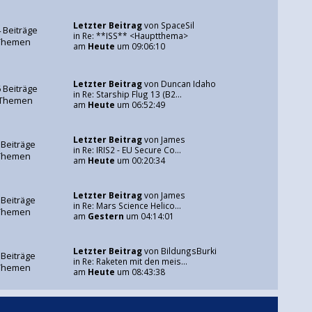
Letzter Beitrag
von
SpaceSil
 Beiträge
in
Re: **ISS** <Hauptthema>
Themen
am
Heute
um 09:06:10
Letzter Beitrag
von
Duncan Idaho
 Beiträge
in
Re: Starship Flug 13 (B2...
 Themen
am
Heute
um 06:52:49
Letzter Beitrag
von
James
 Beiträge
in
Re: IRIS2 - EU Secure Co...
Themen
am
Heute
um 00:20:34
Letzter Beitrag
von
James
 Beiträge
in
Re: Mars Science Helico...
Themen
am
Gestern
um 04:14:01
Letzter Beitrag
von
BildungsBurki
 Beiträge
in
Re: Raketen mit den meis...
Themen
am
Heute
um 08:43:38