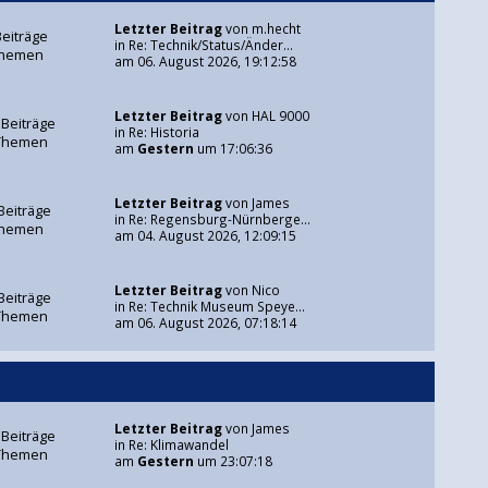
Letzter Beitrag
von
m.hecht
Beiträge
in
Re: Technik/Status/Änder...
Themen
am 06. August 2026, 19:12:58
Letzter Beitrag
von
HAL 9000
 Beiträge
in
Re: Historia
Themen
am
Gestern
um 17:06:36
Letzter Beitrag
von
James
Beiträge
in
Re: Regensburg-Nürnberge...
Themen
am 04. August 2026, 12:09:15
Letzter Beitrag
von
Nico
Beiträge
in
Re: Technik Museum Speye...
Themen
am 06. August 2026, 07:18:14
Letzter Beitrag
von
James
 Beiträge
in
Re: Klimawandel
Themen
am
Gestern
um 23:07:18