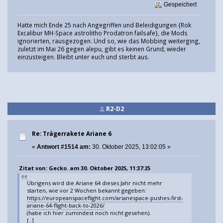
Gespeichert
Hatte mich Ende 25 nach Angegriffen und Beleidigungen {Rok
Excalibur MH-Space astrolitho Prodatron failsafe}, die Mods
ignorierten, rausgezogen. Und so, wie das Mobbing weiterging,
zuletzt im Mai 26 gegen alepu, gibt es keinen Grund, wieder
einzusteigen. Bleibt unter euch und sterbt aus.
R2-D2
Re: Trägerrakete Ariane 6
«
Antwort #1514 am:
30. Oktober 2025, 13:02:05 »
Zitat von: Gecko. am 30. Oktober 2025, 11:37:25
Übrigens wird die Ariane 64 dieses Jahr nicht mehr
starten, wie vor 2 Wochen bekannt gegeben:
https://europeanspaceflight.com/arianespace-pushes-first-
ariane-64-flight-back-to-2026/
(habe ich hier zumindest noch nicht gesehen).
[..]