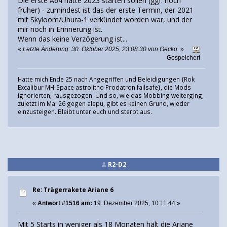
Die erste A64 hätte 2023 starten sollen (ggf. noch
früher) - zumindest ist das der erste Termin, der 2021
mit Skyloom/Uhura-1 verkündet worden war, und der
mir noch in Erinnerung ist.
Wenn das keine Verzögerung ist...
«
Letzte Änderung: 30. Oktober 2025, 23:08:30 von Gecko.
»
Gespeichert
Hatte mich Ende 25 nach Angegriffen und Beleidigungen {Rok
Excalibur MH-Space astrolitho Prodatron failsafe}, die Mods
ignorierten, rausgezogen. Und so, wie das Mobbing weiterging,
zuletzt im Mai 26 gegen alepu, gibt es keinen Grund, wieder
einzusteigen. Bleibt unter euch und sterbt aus.
R2-D2
Re: Trägerrakete Ariane 6
«
Antwort #1516 am:
19. Dezember 2025, 10:11:44 »
Mit 5 Starts in weniger als 18 Monaten hält die Ariane