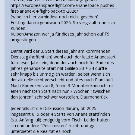
https://europeanspaceflight.com/arianespace-pushes-
first-ariane-64-flight-back-to-2026/
(habe ich hier zumindest noch nicht gesehen).
Erstflug dann irgendwann 2026. So vergrault man sich
Kunden.
Kuiper/Amazon war ja für dieses Jahr schon auf F9
umgestiegen...
Damit wird der 3. Start dieses Jahr am kommenden
Dienstag (hoffentlich) wohl auch der letzte Arianestart
für dieses Jahr sein, denn der auch noch für Ende des
Jahres gehandelte Start mit Galileo 33 + 34 dürfte
sehr knapp bis unmöglich werden, selbst wenn sich
der aktuelle nicht verschiebt und alles nach Plan läuft.
Nach Kadenzen von 8, 5 und 3 Monaten kann ich mir
einen nächsten Start nach nur 7 Wochen "zwischen
den Jahren" sehr schwer vorstellen. Daumendrück.
Jedenfalls ist die Diskussion darum, ob 2025
insgesamt 6, 5 oder 4 Starts von Ariane stattfinden
(s.u. Anfang Juli) endgültig vom Tisch. Leider hatten
ich und andere "Pessimisten" recht, und ggf.
unterbietet die Realität es noch.