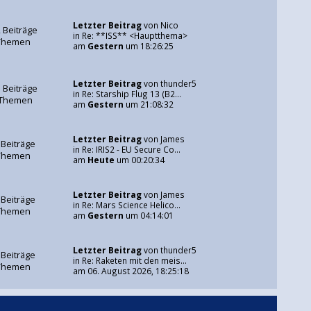
Letzter Beitrag
von
Nico
 Beiträge
in
Re: **ISS** <Hauptthema>
Themen
am
Gestern
um 18:26:25
Letzter Beitrag
von
thunder5
 Beiträge
in
Re: Starship Flug 13 (B2...
 Themen
am
Gestern
um 21:08:32
Letzter Beitrag
von
James
 Beiträge
in
Re: IRIS2 - EU Secure Co...
Themen
am
Heute
um 00:20:34
Letzter Beitrag
von
James
 Beiträge
in
Re: Mars Science Helico...
Themen
am
Gestern
um 04:14:01
Letzter Beitrag
von
thunder5
 Beiträge
in
Re: Raketen mit den meis...
Themen
am 06. August 2026, 18:25:18