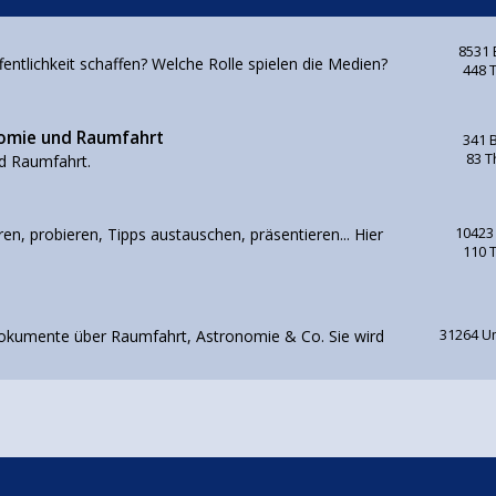
8531 
ntlichkeit schaffen? Welche Rolle spielen die Medien?
448 
nomie und Raumfahrt
341 
83 
d Raumfahrt.
en, probieren, Tipps austauschen, präsentieren... Hier
10423
110 
d Dokumente über Raumfahrt, Astronomie & Co. Sie wird
31264 U