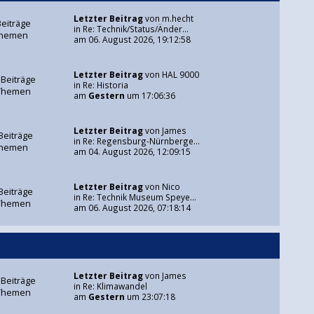
Letzter Beitrag
von
m.hecht
Beiträge
in
Re: Technik/Status/Änder...
Themen
am 06. August 2026, 19:12:58
Letzter Beitrag
von
HAL 9000
 Beiträge
in
Re: Historia
Themen
am
Gestern
um 17:06:36
Letzter Beitrag
von
James
Beiträge
in
Re: Regensburg-Nürnberge...
Themen
am 04. August 2026, 12:09:15
Letzter Beitrag
von
Nico
Beiträge
in
Re: Technik Museum Speye...
Themen
am 06. August 2026, 07:18:14
Letzter Beitrag
von
James
 Beiträge
in
Re: Klimawandel
Themen
am
Gestern
um 23:07:18