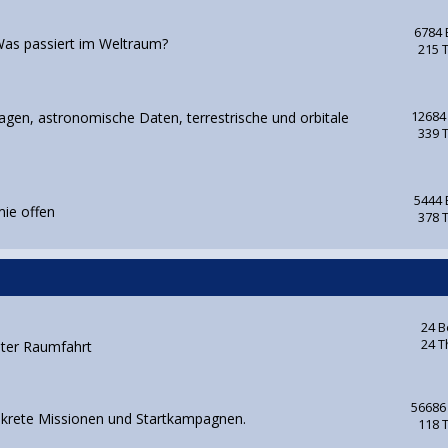
6784 
as passiert im Weltraum?
215 
gen, astronomische Daten, terrestrische und orbitale
12684
339 
5444 
mie offen
378 
24 B
24 
nter Raumfahrt
56686
nkrete Missionen und Startkampagnen.
118 