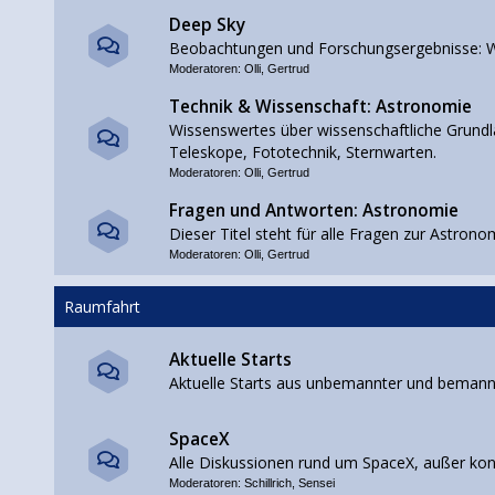
Deep Sky
Beobachtungen und Forschungsergebnisse: W
Moderatoren:
Olli
,
Gertrud
Technik & Wissenschaft: Astronomie
Wissenswertes über wissenschaftliche Grundla
Teleskope, Fototechnik, Sternwarten.
Moderatoren:
Olli
,
Gertrud
Fragen und Antworten: Astronomie
Dieser Titel steht für alle Fragen zur Astrono
Moderatoren:
Olli
,
Gertrud
Raumfahrt
Aktuelle Starts
Aktuelle Starts aus unbemannter und beman
SpaceX
Alle Diskussionen rund um SpaceX, außer ko
Moderatoren:
Schillrich
,
Sensei