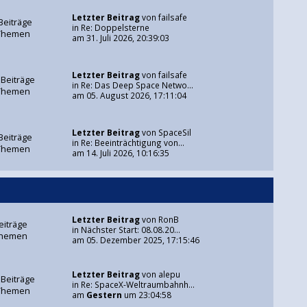
Letzter Beitrag
von
failsafe
Beiträge
in
Re: Doppelsterne
Themen
am 31. Juli 2026, 20:39:03
Letzter Beitrag
von
failsafe
 Beiträge
in
Re: Das Deep Space Netwo...
Themen
am 05. August 2026, 17:11:04
Letzter Beitrag
von
SpaceSil
Beiträge
in
Re: Beeinträchtigung von...
Themen
am 14. Juli 2026, 10:16:35
Letzter Beitrag
von
RonB
eiträge
in
Nächster Start: 08.08.20...
Themen
am 05. Dezember 2025, 17:15:46
Letzter Beitrag
von
alepu
 Beiträge
in
Re: SpaceX-Weltraumbahnh...
Themen
am
Gestern
um 23:04:58