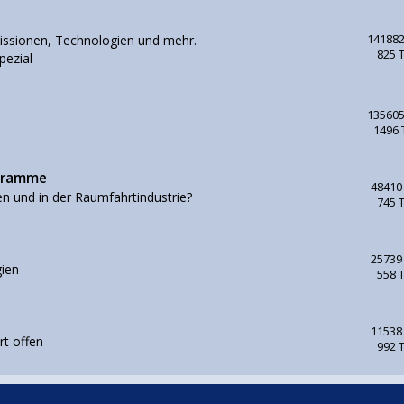
issionen, Technologien und mehr.
141882
825 
pezial
135605
1496
ogramme
48410
en und in der Raumfahrtindustrie?
745 
25739
ien
558 
11538
rt offen
992 