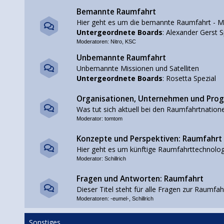
Bemannte Raumfahrt
Hier geht es um die bemannte Raumfahrt - M
Untergeordnete Boards
:
Alexander Gerst S
Moderatoren:
Nitro
,
KSC
Unbemannte Raumfahrt
Unbemannte Missionen und Satelliten
Untergeordnete Boards
:
Rosetta Spezial
Organisationen, Unternehmen und Pr
Was tut sich aktuell bei den Raumfahrtnation
Moderator:
tomtom
Konzepte und Perspektiven: Raumfahrt
Hier geht es um künftige Raumfahrttechnolog
Moderator:
Schillrich
Fragen und Antworten: Raumfahrt
Dieser Titel steht für alle Fragen zur Raumfah
Moderatoren:
-eumel-
,
Schillrich
Sonstiges