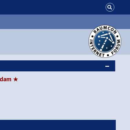
tsdam ★