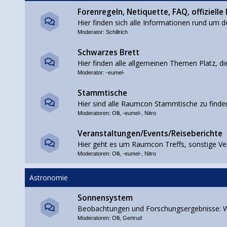
Forenregeln, Netiquette, FAQ, offizielle
Hier finden sich alle Informationen rund um d
Moderator:
Schillrich
Schwarzes Brett
Hier finden alle allgemeinen Themen Platz, di
Moderator:
-eumel-
Stammtische
Hier sind alle Raumcon Stammtische zu finde
Moderatoren:
Olli
,
-eumel-
,
Nitro
Veranstaltungen/Events/Reiseberichte
Hier geht es um Raumcon Treffs, sonstige Ve
Moderatoren:
Olli
,
-eumel-
,
Nitro
Astronomie
Sonnensystem
Beobachtungen und Forschungsergebnisse: W
Moderatoren:
Olli
,
Gertrud