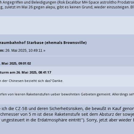
h Angegriffen und Beleidigungen {Rok Excalibur MH-Space astrolitho Prodatron
, zuletzt im Mai 26 gegen alepu, gibt es keinen Grund, wieder einzusteigen. Bl
traumbahnhof Starbase (ehemals Brownsville)
am:
26. Mai 2025, 10:49:11 »
 Mai 2025, 09:01:02
turm am 26. Mai 2025, 08:41:17
n der Chinesen bezieht sich das? Danke.
rfen von leeren Raketenstufen ueber bewohnten Gebieten gemeint. Allerdings sehe
 ich die
CZ-5B und deren Sicherheitsrisiken, die bewußt in Kauf ge
hmesser von 5 m ist diese Raketenstufe seit dem Absturz der sowjet
ungesteuert in die Erdatmosphäre eintritt"). Sorry, jetzt aber wieder