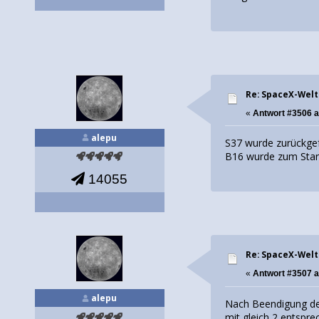
Re: SpaceX-Wel
«
Antwort #3506 
alepu
S37 wurde zurückge
B16 wurde zum Start
14055
Re: SpaceX-Wel
«
Antwort #3507 
alepu
Nach Beendigung der
mit gleich 2 entsp