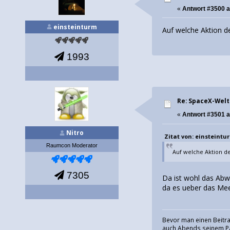
«
Antwort #3500 
einsteinturm
Auf welche Aktion d
1993
Re: SpaceX-Wel
«
Antwort #3501 
Nitro
Zitat von: einsteintur
Raumcon Moderator
Auf welche Aktion de
7305
Da ist wohl das Abw
da es ueber das Mee
Bevor man einen Beitra
auch Abends seinem Pa