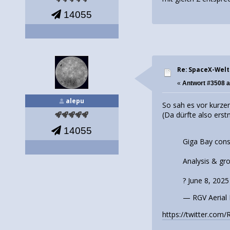
14055
Re: SpaceX-Wel
«
Antwort #3508 
alepu
So sah es vor kurze
(Da dürfte also erst
14055
Giga Bay cons
Analysis & gr
? June 8, 202
— RGV Aerial
https://twitter.co