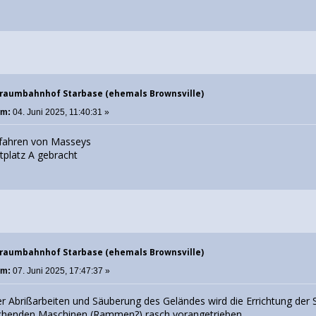
traumbahnhof Starbase (ehemals Brownsville)
am:
04. Juni 2025, 11:40:31 »
fahren von Masseys
platz A gebracht
traumbahnhof Starbase (ehemals Brownsville)
am:
07. Juni 2025, 17:47:37 »
 Abrißarbeiten und Säuberung des Geländes wird die Errichtung der S
rechenden Maschinen (Rammen?) rasch vorangetrieben.