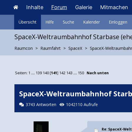
Inhalte
Forum
Galerie
Mitmachen
Übersicht
Hilfe
Suche
Kalender
Einloggen
SpaceX-Weltraumbahnhof Starbase (ehe
Raumcon
Raumfahrt
SpaceX
SpaceX-Weltraumbahnh
Seiten:
1
...
139
140
[
141
]
142
143
...
150
Nach unten
SpaceX-Weltraumbahnhof Starba
3743 Antworten
1042110 Aufrufe
Re: SpaceX-Wel