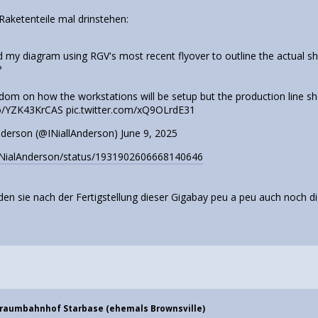
Raketenteile mal drinstehen:
d my diagram using RGV's most recent flyover to outline the actual sh
️
edom on how the workstations will be setup but the production line sho
.co/YZK43KrCAS
pic.twitter.com/xQ9OLrdE31
nderson (@INiallAnderson)
June 9, 2025
m/INialAnderson/status/1931902606668140646
en sie nach der Fertigstellung dieser Gigabay peu a peu auch noch 
traumbahnhof Starbase (ehemals Brownsville)