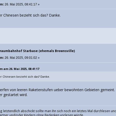
am:
26. Mai 2025, 08:41:17 »
er Chinesen bezieht sich das? Danke.
traumbahnhof Starbase (ehemals Brownsville)
am:
26. Mai 2025, 09:01:02 »
m am 26. Mai 2025, 08:41:17
r Chinesen bezieht sich das? Danke.
erfen von leeren Raketenstufen ueber bewohnten Gebieten gemeint. Al
r gestartet wird.
g letztendlich abschickt sollte man ihn sich noch ein letztes Mal durchlesen 
rtner und/oder Kindern ohne Bedenken vorlesen würde.