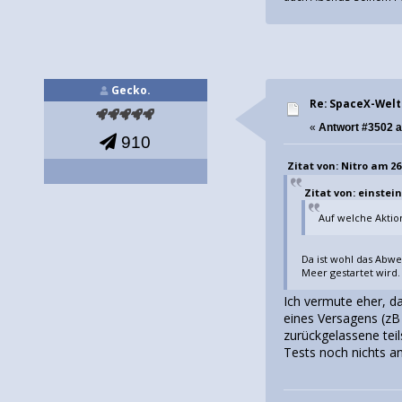
Gecko.
Re: SpaceX-Wel
«
Antwort #3502 
910
Zitat von: Nitro am 26.
Zitat von: einstein
Auf welche Aktio
Da ist wohl das Abwe
Meer gestartet wird.
Ich vermute eher, d
eines Versagens (zB 
zurückgelassene teil
Tests noch nichts a