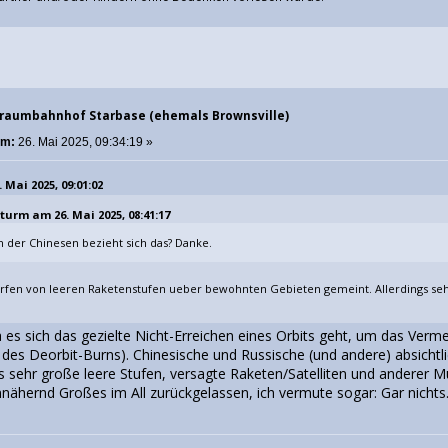
traumbahnhof Starbase (ehemals Brownsville)
am:
26. Mai 2025, 09:34:19 »
 Mai 2025, 09:01:02
turm am 26. Mai 2025, 08:41:17
n der Chinesen bezieht sich das? Danke.
rfen von leeren Raketenstufen ueber bewohnten Gebieten gemeint. Allerdings sehe
a es sich das gezielte Nicht-Erreichen eines Orbits geht, um das Ver
des Deorbit-Burns). Chinesische und Russische (und andere) absichtlic
s sehr große leere Stufen, versagte Raketen/Satelliten und anderer Mü
nnähernd Großes im All zurückgelassen, ich vermute sogar: Gar nichts