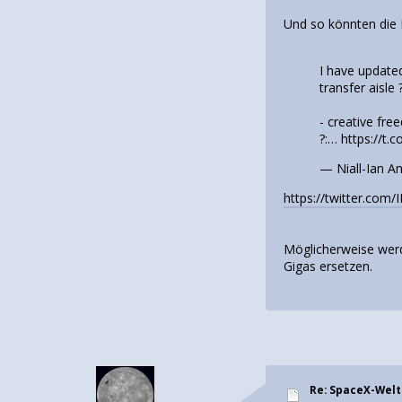
Und so könnten die 
I have update
transfer aisle ?
- creative fre
?:…
https://t
— Niall-Ian A
https://twitter.co
Möglicherweise werd
Gigas ersetzen.
Re: SpaceX-Wel