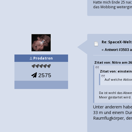
Hatte mich Ende 25 nac
das Mobbing weiterging
Re: SpaceX-Wel
«
Antwort #3503 
Prodatron
Zitat von: Nitro am 26.
Zitat von: einstein
2575
Auf welche Aktio
Da ist wohl das Abwe
Meer gestartet wird.
Unter anderem habe
33 m und einem Durc
Raumflugkörper, der 