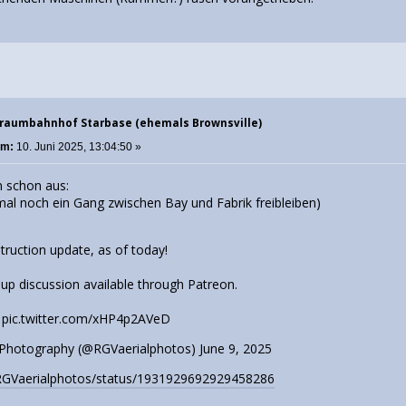
traumbahnhof Starbase (ehemals Brownsville)
am:
10. Juni 2025, 13:04:50 »
n schon aus:
mal noch ein Gang zwischen Bay und Fabrik freibleiben)
truction update, as of today!
oup discussion available through Patreon.
5
pic.twitter.com/xHP4p2AVeD
 Photography (@RGVaerialphotos)
June 9, 2025
m/RGVaerialphotos/status/1931929692929458286