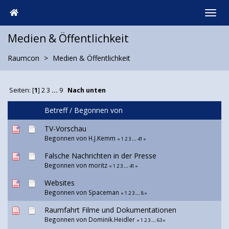
Medien & Öffentlichkeit
Raumcon
Medien & Öffentlichkeit
Seiten: [
1
]
2
3
...
9
Nach unten
Betreff
/
Begonnen von
TV-Vorschau
Begonnen von H.J.Kemm
«
1
2
3
...
41
»
Falsche Nachrichten in der Presse
Begonnen von moritz
«
1
2
3
...
41
»
Websites
Begonnen von Spaceman
«
1
2
3
...
8
»
Raumfahrt Filme und Dokumentationen
Begonnen von Dominik.Heidler
«
1
2
3
...
63
»