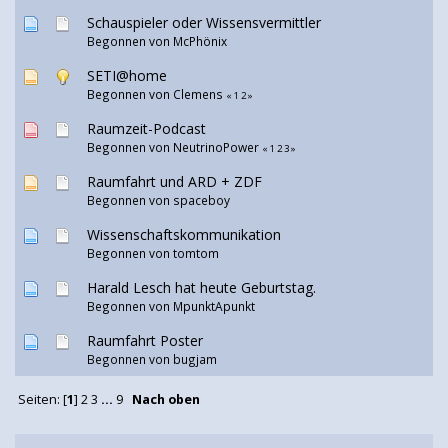
Schauspieler oder Wissensvermittler
Begonnen von McPhönix
SETI@home
Begonnen von Clemens
«
1
2
»
Raumzeit-Podcast
Begonnen von
NeutrinoPower
«
1
2
3
»
Raumfahrt und ARD + ZDF
Begonnen von spaceboy
Wissenschaftskommunikation
Begonnen von
tomtom
Harald Lesch hat heute Geburtstag.
Begonnen von
MpunktApunkt
Raumfahrt Poster
Begonnen von
bugjam
Seiten: [
1
]
2
3
...
9
Nach oben