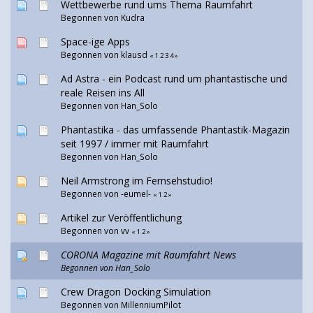
Wettbewerbe rund ums Thema Raumfahrt
Begonnen von Kudra
Space-ige Apps
Begonnen von klausd
«
1
2
3
4
»
Ad Astra - ein Podcast rund um phantastische und
reale Reisen ins All
Begonnen von
Han_Solo
Phantastika - das umfassende Phantastik-Magazin
seit 1997 / immer mit Raumfahrt
Begonnen von
Han_Solo
Neil Armstrong im Fernsehstudio!
Begonnen von
-eumel-
«
1
2
»
Artikel zur Veröffentlichung
Begonnen von
vv
«
1
2
»
CORONA Magazine mit Raumfahrt News
Begonnen von
Han_Solo
Crew Dragon Docking Simulation
Begonnen von
MillenniumPilot