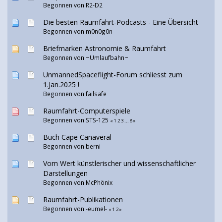
Begonnen von
R2-D2
Die besten Raumfahrt-Podcasts - Eine Übersicht
Begonnen von m0n0g0n
Briefmarken Astronomie & Raumfahrt
Begonnen von ~Umlaufbahn~
UnmannedSpaceflight-Forum schliesst zum
1.Jan.2025 !
Begonnen von
failsafe
Raumfahrt-Computerspiele
Begonnen von
STS-125
«
1
2
3
...
8
»
Buch Cape Canaveral
Begonnen von
berni
Vom Wert künstlerischer und wissenschaftlicher
Darstellungen
Begonnen von McPhönix
Raumfahrt-Publikationen
Begonnen von
-eumel-
«
1
2
»