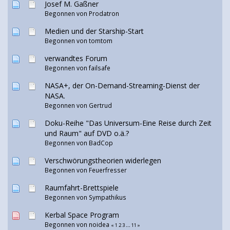
Josef M. Gaßner
Begonnen von
Prodatron
Medien und der Starship-Start
Begonnen von
tomtom
verwandtes Forum
Begonnen von
failsafe
NASA+, der On-Demand-Streaming-Dienst der
NASA.
Begonnen von
Gertrud
Doku-Reihe "Das Universum-Eine Reise durch Zeit
und Raum" auf DVD o.ä.?
Begonnen von
BadCop
Verschwörungstheorien widerlegen
Begonnen von
Feuerfresser
Raumfahrt-Brettspiele
Begonnen von
Sympathikus
Kerbal Space Program
Begonnen von
noidea
«
1
2
3
...
11
»