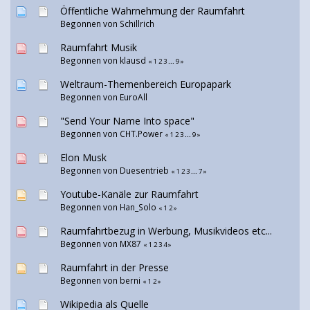
Öffentliche Wahrnehmung der Raumfahrt
Begonnen von
Schillrich
Raumfahrt Musik
Begonnen von klausd
«
1
2
3
...
9
»
Weltraum-Themenbereich Europapark
Begonnen von
EuroAll
"Send Your Name Into space"
Begonnen von
CHT.Power
«
1
2
3
...
9
»
Elon Musk
Begonnen von
Duesentrieb
«
1
2
3
...
7
»
Youtube-Kanäle zur Raumfahrt
Begonnen von
Han_Solo
«
1
2
»
Raumfahrtbezug in Werbung, Musikvideos etc...
Begonnen von
MX87
«
1
2
3
4
»
Raumfahrt in der Presse
Begonnen von
berni
«
1
2
»
Wikipedia als Quelle