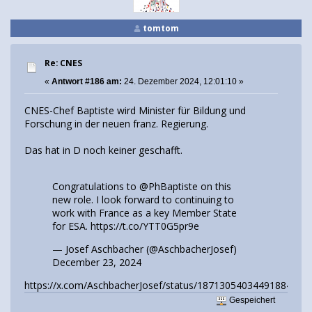
tomtom
Re: CNES
«
Antwort #186 am:
24. Dezember 2024, 12:01:10 »
CNES-Chef Baptiste wird Minister für Bildung und
Forschung in der neuen franz. Regierung.
Das hat in D noch keiner geschafft.
Congratulations to
@PhBaptiste
on this
new role. I look forward to continuing to
work with France as a key Member State
for ESA.
https://t.co/YTT0G5pr9e
— Josef Aschbacher (@AschbacherJosef)
December 23, 2024
https://x.com/AschbacherJosef/status/1871305403449188448
Gespeichert