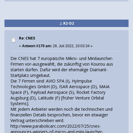
R2-D2
Re: CNES
«
Antwort #179 am:
26. Juli 2022, 10:03:34 »
Die CNES hat 7 europäische Mikro- und Minilauncher-
Firmen vor-ausgewählt, die zukünftig von Kourou aus
starten dürfen. Dafür wird der ehemalige Diamant-
Startplatz umgebaut.
Die 7 Firmen sind: AVIO SPA (I), HyImpulse
Technologies GmbH (D), ISAR Aerospace (D), MAIA
Space (F), Payload Aerospace (S), Rocket Factory
Augsburg (D), Latitude (F) [früher Venture Orbital
Systems].
Mit jedem Anbieter werden noch die technischen und
finanziellen Details besprochen, bevor ein etwaiger
Vertrag unterschrieben wird.
http://www.parabolicarc.com/2022/07/25/cnes-
announces-winners-of-micro-and-mini-launcher-