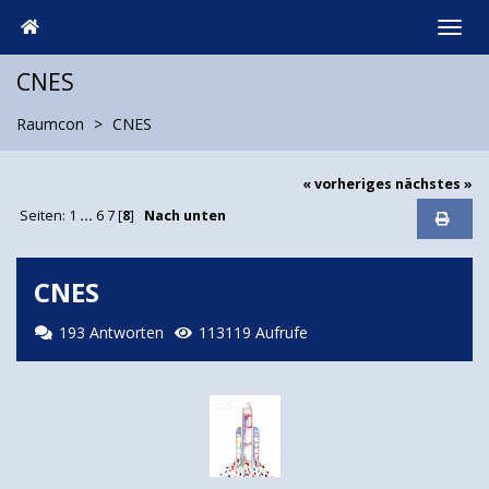
CNES
Raumcon
CNES
« vorheriges
nächstes »
Seiten:
1
...
6
7
[
8
]
Nach unten
CNES
193 Antworten
113119 Aufrufe