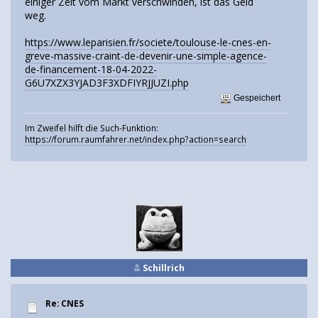
einiger Zeit vom Markt verschwinden, ist das Geld
weg.
https://www.leparisien.fr/societe/toulouse-le-cnes-en-
greve-massive-craint-de-devenir-une-simple-agence-
de-financement-18-04-2022-
G6U7XZX3YJAD3F3XDFIYRJJUZI.php
Gespeichert
Im Zweifel hilft die Such-Funktion:
https://forum.raumfahrer.net/index.php?action=search
Schillrich
Re: CNES