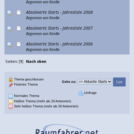
Begonnen von RonBe
Absolvierte Starts - Jahresliste 2008
Begonnen von RonBe
Absolvierte Starts - Jahresliste 2007
Begonnen von RonBe
Absolvierte Starts - Jahresliste 2006
Begonnen von RonBe
Seiten: [
1
]
Nach oben
Thema geschlossen
Gehe zu:
Fixiertes Thema
Umfrage
Normales Thema
Heißes Thema (mehr als 20 Antworten)
Sehr heißes Thema (mehr als 50 Antworten)