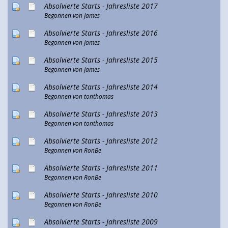
Absolvierte Starts - Jahresliste 2017
Begonnen von
James
Absolvierte Starts - Jahresliste 2016
Begonnen von
James
Absolvierte Starts - Jahresliste 2015
Begonnen von
James
Absolvierte Starts - Jahresliste 2014
Begonnen von tonthomas
Absolvierte Starts - Jahresliste 2013
Begonnen von tonthomas
Absolvierte Starts - Jahresliste 2012
Begonnen von RonBe
Absolvierte Starts - Jahresliste 2011
Begonnen von RonBe
Absolvierte Starts - Jahresliste 2010
Begonnen von RonBe
Absolvierte Starts - Jahresliste 2009