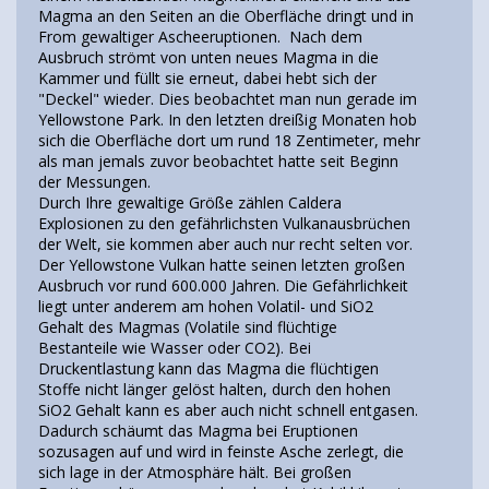
Magma an den Seiten an die Oberfläche dringt und in
From gewaltiger Ascheeruptionen. Nach dem
Ausbruch strömt von unten neues Magma in die
Kammer und füllt sie erneut, dabei hebt sich der
"Deckel" wieder. Dies beobachtet man nun gerade im
Yellowstone Park. In den letzten dreißig Monaten hob
sich die Oberfläche dort um rund 18 Zentimeter, mehr
als man jemals zuvor beobachtet hatte seit Beginn
der Messungen.
Durch Ihre gewaltige Größe zählen Caldera
Explosionen zu den gefährlichsten Vulkanausbrüchen
der Welt, sie kommen aber auch nur recht selten vor.
Der Yellowstone Vulkan hatte seinen letzten großen
Ausbruch vor rund 600.000 Jahren. Die Gefährlichkeit
liegt unter anderem am hohen Volatil- und SiO2
Gehalt des Magmas (Volatile sind flüchtige
Bestanteile wie Wasser oder CO2). Bei
Druckentlastung kann das Magma die flüchtigen
Stoffe nicht länger gelöst halten, durch den hohen
SiO2 Gehalt kann es aber auch nicht schnell entgasen.
Dadurch schäumt das Magma bei Eruptionen
sozusagen auf und wird in feinste Asche zerlegt, die
sich lage in der Atmosphäre hält. Bei großen