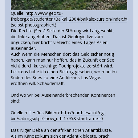
Quelle:
http://www.geo.tu-
freiberg.de/studenten/Baikal_2004/baikalexcursion/index.htm
(selbst photographiert)
Die Rechte (See-) Seite der Störung wird abgesenkt,
die linke angehoben. Das ist Geologie live zum
angucken, hier bricht vielleicht eines Tages Asien
auseinander.
Auch wenn die Menschen dort das Geld sicher nötig
haben, kann man nur hoffen, das in Zukunft der See
nicht durch kurzsichtige Touriprojekte zerstört wird.
Letztens habe ich einen Beitrag gesehen, wo man im
Süden des Sees so eine Art kleines Las Vegas
eröffnen will. Schauderhaft.
Und wo wir bei Auseinanderbrechenden Kontinenten
sind:
Quelle mit HiRes Bildern:
http://earth.esa.int/cgi-
bin/satimgsql.pl?show_url=1795&startframe=0
Das Niger Delta an der afrikanischen Atlantikküste.
Als im Känozoikum sich der Atlantik bildete, brach