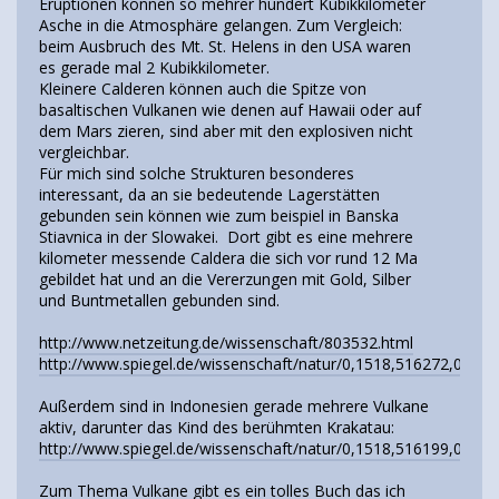
Eruptionen können so mehrer hundert Kubikkilometer
Asche in die Atmosphäre gelangen. Zum Vergleich:
beim Ausbruch des Mt. St. Helens in den USA waren
es gerade mal 2 Kubikkilometer.
Kleinere Calderen können auch die Spitze von
basaltischen Vulkanen wie denen auf Hawaii oder auf
dem Mars zieren, sind aber mit den explosiven nicht
vergleichbar.
Für mich sind solche Strukturen besonderes
interessant, da an sie bedeutende Lagerstätten
gebunden sein können wie zum beispiel in Banska
Stiavnica in der Slowakei. Dort gibt es eine mehrere
kilometer messende Caldera die sich vor rund 12 Ma
gebildet hat und an die Vererzungen mit Gold, Silber
und Buntmetallen gebunden sind.
http://www.netzeitung.de/wissenschaft/803532.html
http://www.spiegel.de/wissenschaft/natur/0,1518,516272,00.ht
Außerdem sind in Indonesien gerade mehrere Vulkane
aktiv, darunter das Kind des berühmten Krakatau:
http://www.spiegel.de/wissenschaft/natur/0,1518,516199,00.ht
Zum Thema Vulkane gibt es ein tolles Buch das ich