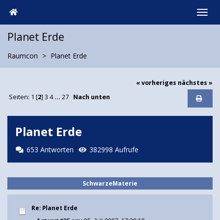
Planet Erde
Raumcon
Planet Erde
« vorheriges
nächstes »
Seiten:
1
[
2
]
3
4
...
27
Nach unten
Planet Erde
653 Antworten
382998 Aufrufe
SchwarzeMaterie
Re: Planet Erde