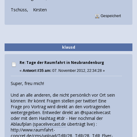
Tschüss, Kirsten
Gespeichert
klausd
Re: Tage der Raumfahrt in Neubrandenburg
«
Antwort #35 am:
07. November 2012, 22:34:28 »
Super, freu mich!
Und an alle anderen, die nicht persönlich vor Ort sein
können: Ihr könnt Fragen stellen per twitter! Eine
Frage pro Vortrag wird direkt an den vortragenden
weitergegeben. Entweder direkt an @spacelivecast
oder mit dem Hashtag #tdr - Hier nochmal der
Ablaufplan (
spacelivecast.de
überträgt live) :
http://www.raumfahrt-
concret.de/cms/upload/TdR/28._TdR/28._TdR_Flyer-