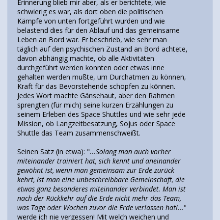
Erinnerung blieb mir aber, als er berichtete, wie
schwierig es war, als dort oben die politischen
Kämpfe von unten fortgeführt wurden und wie
belastend dies für den Ablauf und das gemeinsame
Leben an Bord war. Er beschrieb, wie sehr man
täglich auf den psychischen Zustand an Bord achtete,
davon abhängig machte, ob alle Aktivitäten
durchgeführt werden konnten oder etwas inne
gehalten werden mußte, um Durchatmen zu können,
Kraft für das Bevorstehende schöpfen zu können.
Jedes Wort machte Gänsehaut, aber den Rahmen
sprengten (für mich) seine kurzen Erzählungen zu
seinem Erleben des Space Shuttles und wie sehr jede
Mission, ob Langzeitbesatzung, Sojus oder Space
Shuttle das Team zusammenschweißt.
Seinen Satz (in etwa): "
...Solang man auch vorher
miteinander trainiert hat, sich kennt und aneinander
gewöhnt ist, wenn man gemeinsam zur Erde zurück
kehrt, ist man eine unbeschreibbare Gemeinschaft, die
etwas ganz besonderes miteinander verbindet. Man ist
nach der Rückkehr auf die Erde nicht mehr das Team,
was Tage oder Wochen zuvor die Erde verlassen hat!...
"
werde ich nie vergessen! Mit welch weichen und