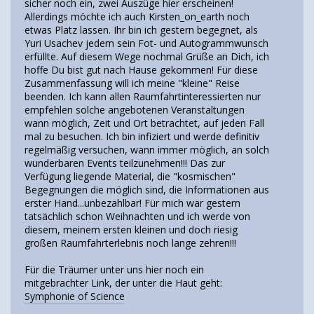
sicher noch ein, zwei Auszüge hier erscheinen!
Allerdings möchte ich auch Kirsten_on_earth noch
etwas Platz lassen. Ihr bin ich gestern begegnet, als
Yuri Usachev jedem sein Fot- und Autogrammwunsch
erfüllte. Auf diesem Wege nochmal Grüße an Dich, ich
hoffe Du bist gut nach Hause gekommen! Für diese
Zusammenfassung will ich meine "kleine" Reise
beenden. Ich kann allen Raumfahrtinteressierten nur
empfehlen solche angebotenen Veranstaltungen
wann möglich, Zeit und Ort betrachtet, auf jeden Fall
mal zu besuchen. Ich bin infiziert und werde definitiv
regelmäßig versuchen, wann immer möglich, an solch
wunderbaren Events teilzunehmen!!! Das zur
Verfügung liegende Material, die "kosmischen"
Begegnungen die möglich sind, die Informationen aus
erster Hand...unbezahlbar! Für mich war gestern
tatsächlich schon Weihnachten und ich werde von
diesem, meinem ersten kleinen und doch riesig
großen Raumfahrterlebnis noch lange zehren!!!
Für die Träumer unter uns hier noch ein
mitgebrachter Link, der unter die Haut geht:
Symphonie of Science