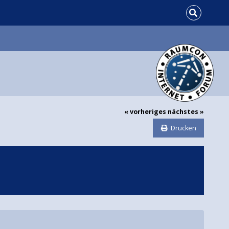
« vorheriges
nächstes »
Drucken