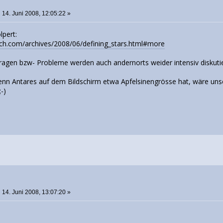
o
:
14. Juni 2008, 12:05:22 »
lpert:
ch.com/archives/2008/06/defining_stars.html#more
fragen bzw- Probleme werden auch andernorts weider intensiv diskutie
enn Antares auf dem Bildschirm etwa Apfelsinengrösse hat, wäre unser
;-)
o
:
14. Juni 2008, 13:07:20 »