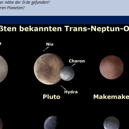
der nähe der Erde gefunden?
ren Planeten?