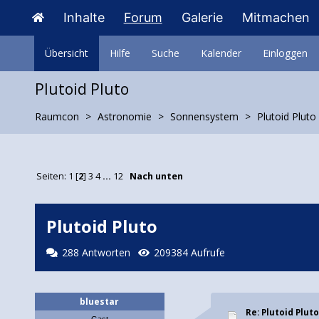
Inhalte
Forum
Galerie
Mitmachen
Übersicht
Hilfe
Suche
Kalender
Einloggen
Plutoid Pluto
Raumcon
Astronomie
Sonnensystem
Plutoid Pluto
Seiten:
1
[
2
]
3
4
...
12
Nach unten
Plutoid Pluto
288 Antworten
209384 Aufrufe
bluestar
Re: Plutoid Plut
Gast