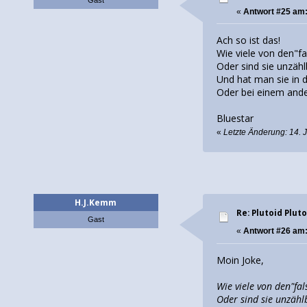
«
Antwort #25 am
Ach so ist das!
Wie viele von den"f
Oder sind sie unzähl
Und hat man sie in 
Oder bei einem andere
Bluestar
«
Letzte Änderung: 14. 
H.J.Kemm
Re: Plutoid Plut
Gast
«
Antwort #26 am
Moin Joke,
Wie viele von den"fa
Oder sind sie unzähl