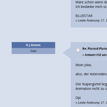
Wäre schön wenn du
Ich bedanke mich sc
BLUESTAR
«
Letzte Änderung: 17. 
H.J.Kemm
Re: Plutoid Plut
Gast
«
Antwort #32 am
Moin Joke,
also, der Asteroiden
Der Kuipergürtel li
Animation nicht zu se
Opi
«
Letzte Änderung: 17. 