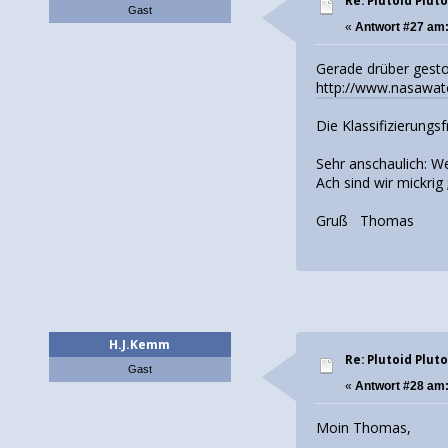
Re: Plutoid Plut
Gast
«
Antwort #27 am
Gerade drüber gesto
http://www.nasawat
Die Klassifizierungs
Sehr anschaulich: W
Ach sind wir mickrig 
Gruß Thomas
H.J.Kemm
Re: Plutoid Plut
Gast
«
Antwort #28 am
Moin Thomas,