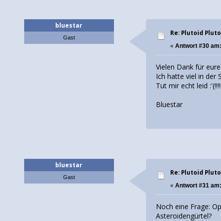
bluestar
Re: Plutoid Plut
Gast
«
Antwort #30 am
Vielen Dank für eur
Ich hatte viel in de
Tut mir echt leid :'(!!!!!
Bluestar
bluestar
Re: Plutoid Plut
Gast
«
Antwort #31 am
Noch eine Frage: Opi
Asteroidengürtel?