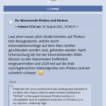
Lumpi
Re: Marsmonde Phobos und Deimos
«
Antwort #133 am:
16. August 2021, 18:08:37 »
Laut einer neuen JAXA-Studie könnten auf Phobos
tote Biosignaturen, welche durch
Asteroideneinschläge auf dem Mars dorthin
geschleudert worden sind, gefunden werden. Nach
Untersuchung der bei der bevorstehenden MMX-
Mission zu den Marsmoden hoffentlich
eingesammelten und 2029 heil auf die Erde
zurückgebrachten Materialprobe von Phobos sind wir
sicherlich schlauer.
Zitat
If Martian life once existed and was widespread elsewhere
on Mars, the chance that its dead remains (defined as
"SHIGAI" in the paper because Phobos surface is
inhospitable due to radiation) exist also on Phobos is, in
my opinion, relatively high.