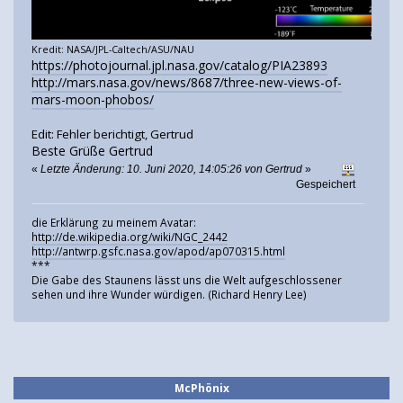
Kredit: NASA/JPL-Caltech/ASU/NAU
https://photojournal.jpl.nasa.gov/catalog/PIA23893
http://mars.nasa.gov/news/8687/three-new-views-of-
mars-moon-phobos/
Edit: Fehler berichtigt, Gertrud
Beste Grüße Gertrud
«
Letzte Änderung: 10. Juni 2020, 14:05:26 von Gertrud
»
Gespeichert
die Erklärung zu meinem Avatar:
http://de.wikipedia.org/wiki/NGC_2442
http://antwrp.gsfc.nasa.gov/apod/ap070315.html
***
Die Gabe des Staunens lässt uns die Welt aufgeschlossener
sehen und ihre Wunder würdigen. (Richard Henry Lee)
McPhönix