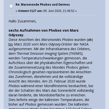
Re: Marsmonde Phobos und Deimos
«
Antwort #127 am:
09. Juni 2020, 21:48:52 »
Hallo Zusammen,
sechs Aufnahmen von Phobos von Mars
Odyssey.
Diese Ansichten des
Marsmondes Phobos
wurden (
ab
)
bis
März 2020 vom
Mars Odyssey-Orbiter
der NASA
aufgenommen. Mit der Infrarotkamera des Orbiters,
dem
Thermal Emission Imaging System (THEMIS),
werden Temperaturschwankungen gemessen, die
Aufschluss über die physikalischen Eigenschaften und
die Zusammensetzung des Mondes Phobos geben.
Chronologisch gesehen repräsentieren die Ansichten
das Zunehmen, Abnehmen und die vollständige
Ansicht des Mondes. Am 25. Februar 2020 wurde
Phobos
während einer Mondfinsternis beobachtet, bei
der der Schatten des Mars das Sonnenlicht vollständig
daran hinderte, die Mondoberfläche zu erreichen.
Dies lieferte einige der kältesten Temperaturen, die
bisher auf
Phobos
gemessen wurden: Die kältesten
gemessenen Werte lagen bei minus 123 Grad Celsius.