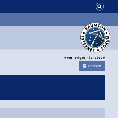
« vorheriges
nächstes »
Drucken