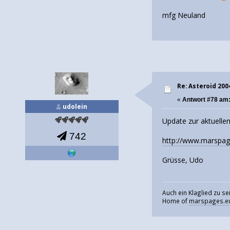
mfg Neuland
Re: Asteroid 20
«
Antwort #78 am
udolein
Update zur aktuelle
742
http://www.marspag
Grüsse, Udo
Auch ein Klaglied zu s
Home of
marspages.e