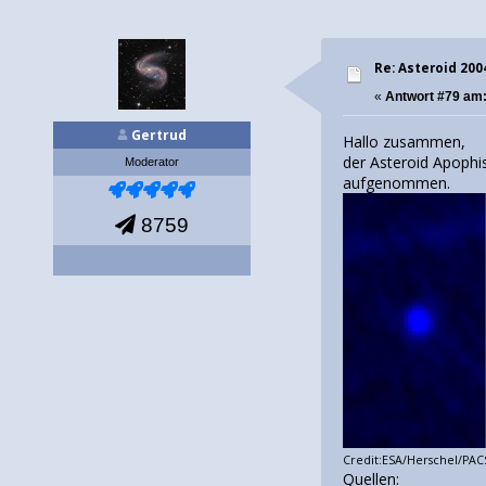
Re: Asteroid 20
«
Antwort #79 am
Gertrud
Hallo zusammen,
der Asteroid Apophi
Moderator
aufgenommen.
8759
Credit:ESA/Herschel/PA
Quellen: