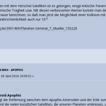
 mit dem Herschel-Satelliten ist es gelungen, einige kritische Pa
rmische Trägheit usw. Mit diesen verbesserten Werten konnte man den
auer berechnen, so daß man jetzt die Möglichkeit einer Kollision mit
-6
Wahrscheinlichkeit auch nur 10
.
.de/3901469/Planeten-Seminar_T_Mueller_150226
04 MN4 - APOPHIS
:
29. April 2019, 20:50:51 »
roid Apophis
gt die Entfernung zwischen dem Apophis-Asteroiden und der Erde zu
nd die vielen künstlichen Satelliten, die unseren Planeten umkreisen, 