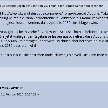
neue Berechnungen der Bahn von '2004 MN4' oder ist man da noch am rechnen?
:
http://www.skyandtelescope.com/news/home/Asteroid-Apophis-Take
eiflug wurde die 70m-Radioantenne in Goldstone als Radar verwende
her ausgeschlossen werden, dass Apophis 2036 einschlagen wird.
2036 gibt es beim Vorbeiflug 2029 ein "Schlüsselloch" - bekannt ist scho
Die jetzt vorliegenden Ergebnisse lassen ausschließen, dass Apophis 
s 22,5 Mio km betragen, aber voraussichtlich eher bei etwa 56 Mio km
 als 2036 passieren wird.
 quasi nur aus Link bestehen finde ich wenig sinnvoll. Die kann man 
04 MN4 - APOPHIS
:
11. Februar 2015, 20:34:28 »