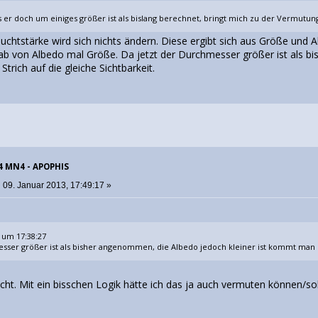
 er doch um einiges größer ist als bislang berechnet, bringt mich zu der Vermutun
euchtstärke wird sich nichts ändern. Diese ergibt sich aus Größe und
ab von Albedo mal Größe. Da jetzt der Durchmesser größer ist als bi
rich auf die gleiche Sichtbarkeit.
04 MN4 - APOPHIS
:
09. Januar 2013, 17:49:17 »
um 17:38:27
sser größer ist als bisher angenommen, die Albedo jedoch kleiner ist kommt man un
recht. Mit ein bisschen Logik hätte ich das ja auch vermuten können/sol