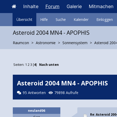
Inhalte
Forum
Galerie
Mitmachen
Übersicht
Hilfe
Suche
Kalender
Einloggen
Asteroid 2004 MN4 - APOPHIS
Raumcon
Astronomie
Sonnensystem
Asteroid 20
Seiten:
1
2
3
[
4
]
Nach unten
Asteroid 2004 MN4 - APOPHIS
95 Antworten
79898 Aufrufe
neuland06
Re: Asteroid 20
Gast