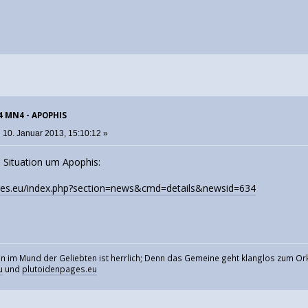
04 MN4 - APOPHIS
:
10. Januar 2013, 15:10:12 »
n Situation um Apophis:
es.eu/index.php?section=news&cmd=details&newsid=634
ein im Mund der Geliebten ist herrlich; Denn das Gemeine geht klanglos zum Ork
u
und
plutoidenpages.eu