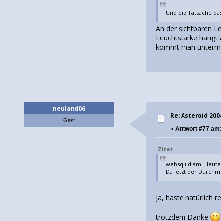
Und die Tatsache das
An der sichtbaren L
Leuchtstärke hängt 
kommt man unterm St
neuland06
Re: Asteroid 20
Gast
«
Antwort #77 am
Zitat
websquid am: Heute 
Da jetzt der Durchme
Ja, haste natürlich 
trotzdem Danke