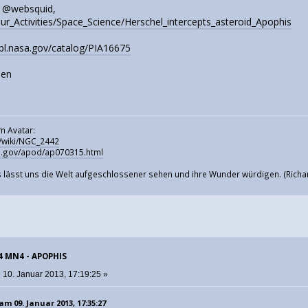
n @websquid,
Our_Activities/Space_Science/Herschel_intercepts_asteroid_Apophis
jpl.nasa.gov/catalog/PIA16675
ßen
m Avatar:
g/wiki/NGC_2442
sa.gov/apod/ap070315.html
 lässt uns die Welt aufgeschlossener sehen und ihre Wunder würdigen. (Richa
04 MN4 - APOPHIS
:
10. Januar 2013, 17:19:25 »
m 09. Januar 2013, 17:35:27