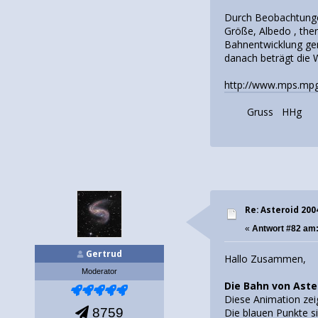
Durch Beobachtungen
Größe, Albedo , the
Bahnentwicklung gen
danach beträgt die 
http://www.mps.mpg
Gruss HHg
Re: Asteroid 20
«
Antwort #82 am
Gertrud
Hallo Zusammen,
Moderator
Die Bahn von Aste
Diese Animation zei
8759
Die blauen Punkte si