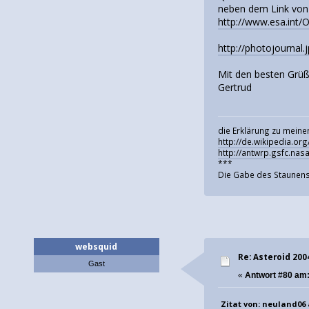
neben dem Link vo
http://www.esa.int/
http://photojournal.
Mit den besten Grü
Gertrud
die Erklärung zu meine
http://de.wikipedia.or
http://antwrp.gsfc.na
***
Die Gabe des Staunens
websquid
Re: Asteroid 20
Gast
«
Antwort #80 am
Zitat von: neuland06 a