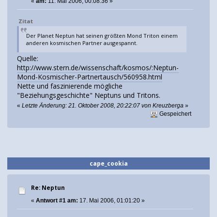
«
am:
11. Mai 2006, 00:08:36 »
Zitat
Der Planet Neptun hat seinen größten Mond Triton einem
anderen kosmischen Partner ausgespannt.
Quelle:
http://www.stern.de/wissenschaft/kosmos/:Neptun-
Mond-Kosmischer-Partnertausch/560958.html
Nette und faszinierende mögliche
"Beziehungsgeschichte" Neptuns und Tritons.
«
Letzte Änderung: 21. Oktober 2008, 20:22:07 von Kreuzberga
»
Gespeichert
cape_cookia
Re: Neptun
«
Antwort #1 am:
17. Mai 2006, 01:01:20 »