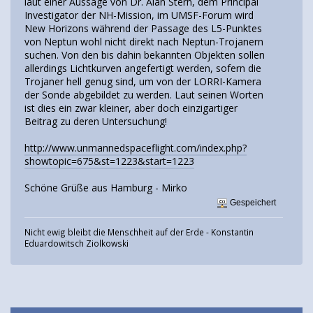
laut einer Aussage von Dr. Alan Stern, dem Principal
Investigator der NH-Mission, im UMSF-Forum wird
New Horizons während der Passage des L5-Punktes
von Neptun wohl nicht direkt nach Neptun-Trojanern
suchen. Von den bis dahin bekannten Objekten sollen
allerdings Lichtkurven angefertigt werden, sofern die
Trojaner hell genug sind, um von der LORRI-Kamera
der Sonde abgebildet zu werden. Laut seinen Worten
ist dies ein zwar kleiner, aber doch einzigartiger
Beitrag zu deren Untersuchung!
http://www.unmannedspaceflight.com/index.php?
showtopic=675&st=1223&start=1223
Schöne Grüße aus Hamburg - Mirko
Gespeichert
Nicht ewig bleibt die Menschheit auf der Erde - Konstantin
Eduardowitsch Ziolkowski