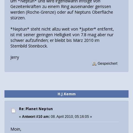
um *Neptun* und wird irgendwann infolge von
Gezeitenkräften zu einem Ring auseinander gerissen
werden (Roche-Grenze) oder auf Neptuns Oberfläche
stürzen.
*Neptun* steht nicht allzu weit von *Jupiter* entfernt,
ist mit seiner geringen Helligkeit von 7.8 mag aber nur
schwer aufzufinden; er bleibt bis März 2010 im
Sternbild Steinbock.
Jerry
Gespeichert
H.J.Kemm
Re: Planet Neptun
«
Antwort #10 am:
08. April 2010, 05:16:05 »
Moin,