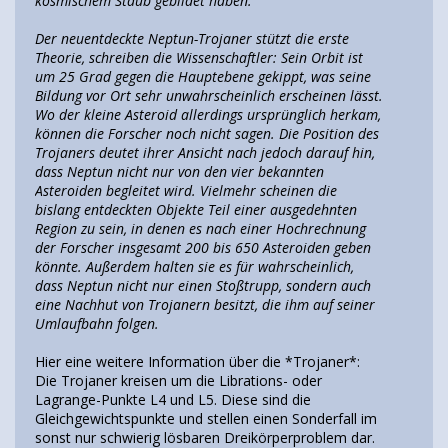
kosmischem Staub gebildet haben.
Der neuentdeckte Neptun-Trojaner stützt die erste
Theorie, schreiben die Wissenschaftler: Sein Orbit ist
um 25 Grad gegen die Hauptebene gekippt, was seine
Bildung vor Ort sehr unwahrscheinlich erscheinen lässt.
Wo der kleine Asteroid allerdings ursprünglich herkam,
können die Forscher noch nicht sagen. Die Position des
Trojaners deutet ihrer Ansicht nach jedoch darauf hin,
dass Neptun nicht nur von den vier bekannten
Asteroiden begleitet wird. Vielmehr scheinen die
bislang entdeckten Objekte Teil einer ausgedehnten
Region zu sein, in denen es nach einer Hochrechnung
der Forscher insgesamt 200 bis 650 Asteroiden geben
könnte. Außerdem halten sie es für wahrscheinlich,
dass Neptun nicht nur einen Stoßtrupp, sondern auch
eine Nachhut von Trojanern besitzt, die ihm auf seiner
Umlaufbahn folgen.
Hier eine weitere Information über die *Trojaner*:
Die Trojaner kreisen um die Librations- oder
Lagrange-Punkte L4 und L5. Diese sind die
Gleichgewichtspunkte und stellen einen Sonderfall im
sonst nur schwierig lösbaren Dreikörperproblem dar.