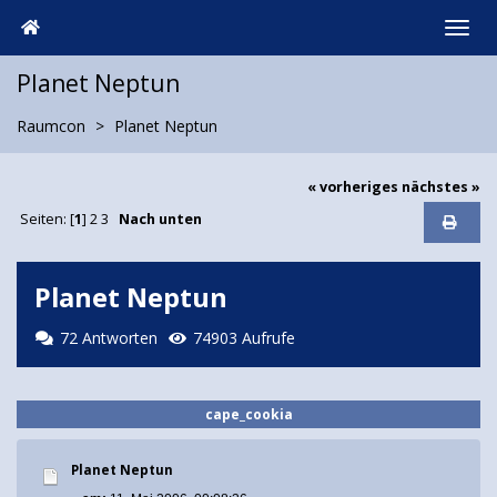
Planet Neptun
Raumcon
Planet Neptun
« vorheriges
nächstes »
Seiten: [
1
]
2
3
Nach unten
Planet Neptun
72 Antworten
74903 Aufrufe
cape_cookia
Planet Neptun