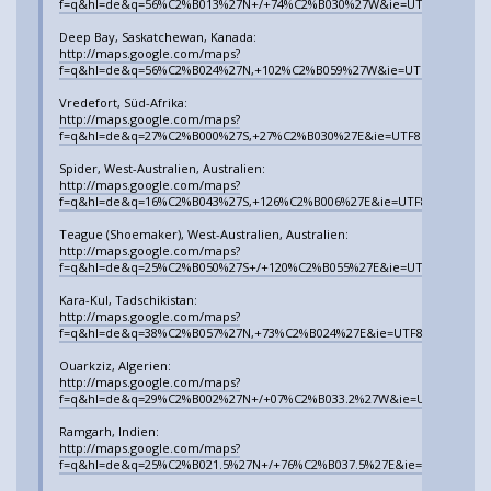
f=q&hl=de&q=56%C2%B013%27N+/+74%C2%B030%27W&ie=UTF8&t=k&om=1&l
Deep Bay, Saskatchewan, Kanada:
http://maps.google.com/maps?
f=q&hl=de&q=56%C2%B024%27N,+102%C2%B059%27W&ie=UTF8&t=k&om=1&l
Vredefort, Süd-Afrika:
http://maps.google.com/maps?
f=q&hl=de&q=27%C2%B000%27S,+27%C2%B030%27E&ie=UTF8&t=k&om=1&ll=
Spider, West-Australien, Australien:
http://maps.google.com/maps?
f=q&hl=de&q=16%C2%B043%27S,+126%C2%B006%27E&ie=UTF8&t=k&om=1&ll
Teague (Shoemaker), West-Australien, Australien:
http://maps.google.com/maps?
f=q&hl=de&q=25%C2%B050%27S+/+120%C2%B055%27E&ie=UTF8&t=k&om=1&l
Kara-Kul, Tadschikistan:
http://maps.google.com/maps?
f=q&hl=de&q=38%C2%B057%27N,+73%C2%B024%27E&ie=UTF8&t=k&om=1&ll=
Ouarkziz, Algerien:
http://maps.google.com/maps?
f=q&hl=de&q=29%C2%B002%27N+/+07%C2%B033.2%27W&ie=UTF8&t=k&om=1&
Ramgarh, Indien:
http://maps.google.com/maps?
f=q&hl=de&q=25%C2%B021.5%27N+/+76%C2%B037.5%27E&ie=UTF8&t=k&om=