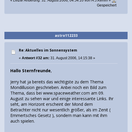
«
Letzte Änderung: 31. August 2006, 04:54:10 von H.J.Kemm
»
Gespeichert
astro112233
Re: Aktuelles im Sonnensystem
«
Antwort #32 am:
31. August 2006, 14:15:38 »
Hallo Sternfreunde
,
Jerry hat ja bereits das wichtigste zu dem Thema
Mondillusion geschrieben. Anbei noch ein Bild zum
Thema, dass bei
www.spaceweather.com
am 09.
August zu sehen war und einige interessante Links. Ihr
seht, am Horizont erscheint der Mond dem
Betrachter nicht nur wesentlich größer, als im Zenit (
Emmertsches Gesetz ), sondern man kann mit ihm
auch spielen.