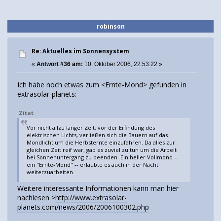
robinson
Re: Aktuelles im Sonnensystem
«
Antwort #36 am:
10. Oktober 2006, 22:53:22 »
Ich habe noch etwas zum <Ernte-Mond> gefunden in
extrasolar-planets:
Zitat
Vor nicht allzu langer Zeit, vor der Erfindung des
elektrischen Lichts, verließen sich die Bauern auf das
Mondlicht um die Herbsternte einzufahren. Da alles zur
gleichen Zeit reif war, gab es zuviel zu tun um die Arbeit
bei Sonnenuntergang zu beenden. Ein heller Vollmond --
ein "Ernte-Mond" -- erlaubte es auch in der Nacht
weiterzuarbeiten.
Weitere interessante Informationen kann man hier
nachlesen >
http://www.extrasolar-
planets.com/news/2006/2006100302.php