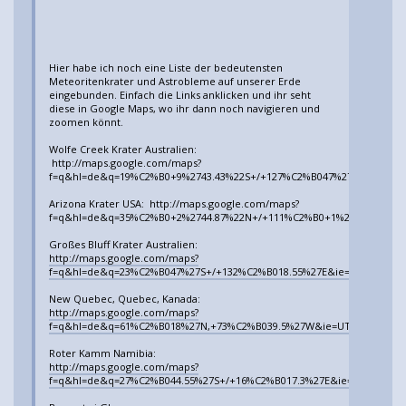
Hier habe ich noch eine Liste der bedeutensten
Meteoritenkrater und Astrobleme auf unserer Erde
eingebunden. Einfach die Links anklicken und ihr seht
diese in Google Maps, wo ihr dann noch navigieren und
zoomen könnt.
Wolfe Creek Krater Australien:
http://maps.google.com/maps?
f=q&hl=de&q=19%C2%B0+9%2743.43%22S+/+127%C2%B047%2740.37%22E&ie
Arizona Krater USA: http://maps.google.com/maps?
f=q&hl=de&q=35%C2%B0+2%2744.87%22N+/+111%C2%B0+1%2723.62%22W&i
Großes Bluff Krater Australien:
http://maps.google.com/maps?
f=q&hl=de&q=23%C2%B047%27S+/+132%C2%B018.55%27E&ie=UTF8&t=k&om=
New Quebec, Quebec, Kanada:
http://maps.google.com/maps?
f=q&hl=de&q=61%C2%B018%27N,+73%C2%B039.5%27W&ie=UTF8&t=k&om=1&l
Roter Kamm Namibia:
http://maps.google.com/maps?
f=q&hl=de&q=27%C2%B044.55%27S+/+16%C2%B017.3%27E&ie=UTF8&t=k&om