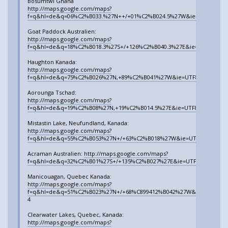
Bosumtwi Ghana
http://maps.google.com/maps?
f=q&hl=de&q=06%C2%B033.%27N++/+01%C2%B024.5%27W&ie=UTF8&t=k&om=
Goat Paddock Australien:
http://maps.google.com/maps?
f=q&hl=de&q=18%C2%B018.3%27S+/+126%C2%B040.3%27E&ie=UTF8&t=k&om
Haughton Kanada:
http://maps.google.com/maps?
f=q&hl=de&q=75%C2%B026%27N,+89%C2%B041%27W&ie=UTF8&t=k&om=1&ll
Aorounga Tschad:
http://maps.google.com/maps?
f=q&hl=de&q=19%C2%B08%27N,+19%C2%B014.5%27E&ie=UTF8&t=k&om=1&ll
Mistastin Lake, Neufundland, Kanada:
http://maps.google.com/maps?
f=q&hl=de&q=55%C2%B053%27N+/+63%C2%B018%27W&ie=UTF8&t=k&om=1&l
Acraman Australien:
http://maps.google.com/maps?
f=q&hl=de&q=32%C2%B01%27S+/+135%C2%B027%27E&ie=UTF8&t=k&om=1&ll
Manicouagan, Quebec Kanada:
http://maps.google.com/maps?
f=q&hl=de&q=51%C2%B023%27N+/+68%C899412%B042%27W&ie=UTF8&t=k&o
4
Clearwater Lakes, Quebec, Kanada:
http://maps.google.com/maps?