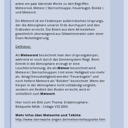
anbei ein paar klärende Worte zu den Begriffen
Meteoroid, Meteor ( Sternschnuppe, Feuerkugel, Bolide )
und Meteorit.
Ein Meteorit ist ein Festkörper außerirdischen Ursprungs,
der die Atmosphäre unserer Erde durchquert und den
Erdboden erreicht. Die Boten aus dem All bestehen
gewöhnlich überwiegend aus Silikatmineralen oder einer
Eisen-Nickellegierung.
Definition:
Als
Meteoroid
bezeichnet man den Ursprungskörper,
während er noch durch das Sonnensystem fliegt. Beim
Eintritt in die Atmosphäre erzeugt er eine
Leuchterscheinung, die als
Meteor
bezeichnet wird.
Meteore ( Sternschnuppen ) mit einer Helligkeit von mehr
als -4mag (Venushelligkeit) werden "Feuerkugeln" und
noch hellere Meteore als "Boliden" bezeichnet. Wenn der
Körper in der Atmosphäre nicht vollständig verglüht,
sondern ein Restteil den Boden erreicht, wird er
schließlich zum
Meteorit
.
Hier noch ein Bild zum Thema: Erdatmosphäre -
Bildquelle NASA - Collage VSS 2006
Mehr Infos über Meteorite und Tektite:
http://www.sternwarte-singen.de/meteoritehaupseite.htm