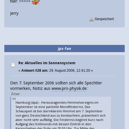
hier: >>>>>
Jerry
Gespeichert
jps-fan
Re: Aktuelles im Sonnensystem
«
Antwort #28 am:
29. August 2006, 12:41:20 »
Den 7. September 2006 sollten sich alle Spechtler
vormerken, Notiz aus
www.pro-physik.de
:
Zitat
Hamburg (dpa) - Herausragendes Himmelsereignis im
September ist eine partielle Mondfinsternis. Das
Schauspiel ist bei sternklarem Himmel am 7. September
von ganz Deutschland aus zu beobachten, präsentiert sich
aber nicht sehr auffällig. Die Finsternis beginnt kurz nach
Aufgang des Vollmonds mit dessen Eintritt in den
Kernschatten der Erde um 20.05 Uhr. Zur Mitte der