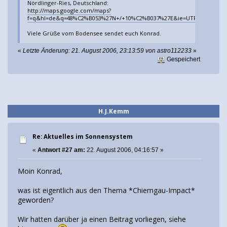
Nördlinger-Ries, Deutschland:
http://maps.google.com/maps?
f=q&hl=de&q=48%C2%B053%27N+/+10%C2%B037%27E&ie=UTF8&t=k&om=1&l
Viele Grüße vom Bodensee sendet euch Konrad.
«
Letzte Änderung: 21. August 2006, 23:13:59 von astro112233
»
Gespeichert
H.J.Kemm
Re: Aktuelles im Sonnensystem
«
Antwort #27 am:
22. August 2006, 04:16:57 »
Moin Konrad,
was ist eigentlich aus den Thema *Chiemgau-Impact*
geworden?
Wir hatten darüber ja einen Beitrag vorliegen, siehe