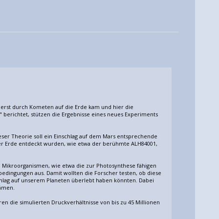
 erst durch Kometen auf die Erde kam und hier die
" berichtet, stützen die Ergebnisse eines neues Experiments
eser Theorie soll ein Einschlag auf dem Mars entsprechende
der Erde entdeckt wurden, wie etwa der berühmte ALH84001,
" Mikroorganismen, wie etwa die zur Photosynthese fähigen
edingungen aus. Damit wollten die Forscher testen, ob diese
chlag auf unserem Planeten überlebt haben könnten. Dabei
kämen.
ren die simulierten Druckverhältnisse von bis zu 45 Millionen