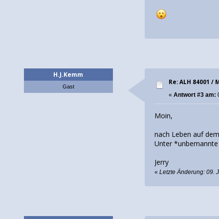
H.J.Kemm
Re: ALH 84001 /
Gast
«
Antwort #3 am:
Moin,
nach Leben auf dem
Unter *unbemannte
Jerry
«
Letzte Änderung: 09.