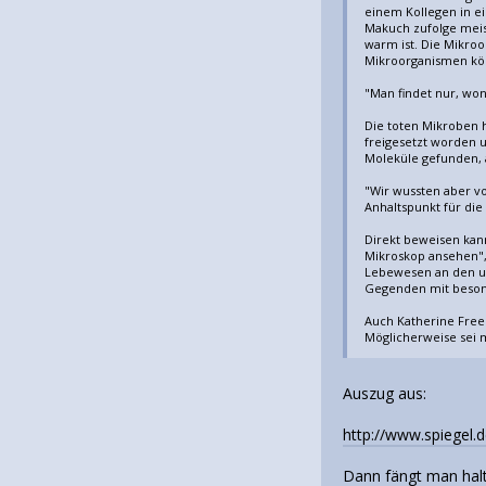
einem Kollegen in ei
Makuch zufolge meis
warm ist. Die Mikro
Mikroorganismen kön
"Man findet nur, wo
Die toten Mikroben h
freigesetzt worden u
Moleküle gefunden, a
"Wir wussten aber vo
Anhaltspunkt für di
Direkt beweisen kan
Mikroskop ansehen", 
Lebewesen an den unw
Gegenden mit besonde
Auch Katherine Freem
Möglicherweise sei m
Auszug aus:
http://www.spiegel.
Dann fängt man halt