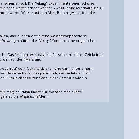
 erscheinen soll. Die "Viking"-Experimente seien Schulze-
ur noch weiter erhöht worden - was für Mars-Verhältnisse zu
iment wurde Wasser auf den Mars-Boden geschüttet - die
llen, das in ihnen enthaltene Wasserstoffperoxid sei
E. Deswegen hätten die "Viking"-Sonden keine organischen
ch. "Das Problem war, dass die Forscher zu dieser Zeit keinen
ungen auf dem Mars sind."
kroben auf dem Mars kultivieren und dann unter einem
 würde seine Behauptung dadurch, dass in letzter Zeit
 Fluss, eisbedeckten Seen in der Antarktis oder in
 für möglich: "Man findet nur, wonach man sucht."
en, so die Wissenschaftlerin.