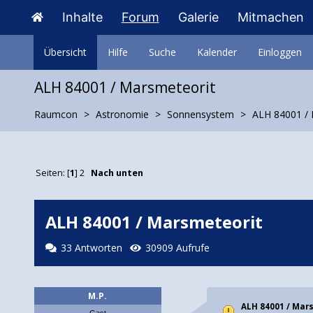
Inhalte
Forum
Galerie
Mitmachen
Übersicht
Hilfe
Suche
Kalender
Einloggen
ALH 84001 / Marsmeteorit
Raumcon
Astronomie
Sonnensystem
ALH 84001 / 
Seiten: [
1
]
2
Nach unten
ALH 84001 / Marsmeteorit
33 Antworten
30909 Aufrufe
M.P.
ALH 84001 / Mar
Gast