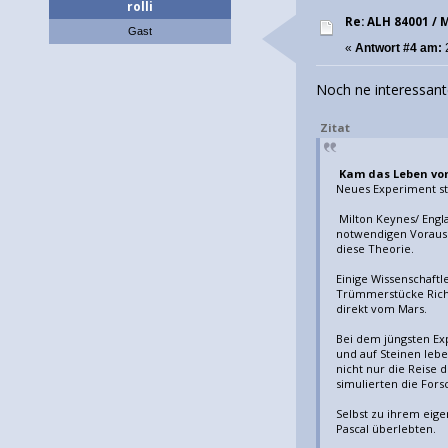
rolli
Re: ALH 84001 /
Gast
«
Antwort #4 am:
Noch ne interessant
Zitat
Kam das Leben vo
Neues Experiment s
Milton Keynes/ Engl
notwendigen Vorauset
diese Theorie.
Einige Wissenschaftl
Trümmerstücke Richt
direkt vom Mars.
Bei dem jüngsten Ex
und auf Steinen leb
nicht nur die Reise
simulierten die For
Selbst zu ihrem eige
Pascal überlebten.