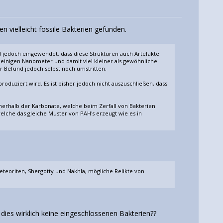
elleicht fossile Bakterien gefunden.
d jedoch eingewendet, dass diese Strukturen auch Artefakte
einigen Nanometer und damit viel kleiner als gewöhnliche
r Befund jedoch selbst noch umstritten.
oduziert wird. Es ist bisher jedoch nicht auszuschließen, dass
nerhalb der Karbonate, welche beim Zerfall von Bakterien
welche das gleiche Muster von PAH's erzeugt wie es in
teoriten, Shergotty und Nakhla, mögliche Relikte von
 dies wirklich keine eingeschlossenen Bakterien??