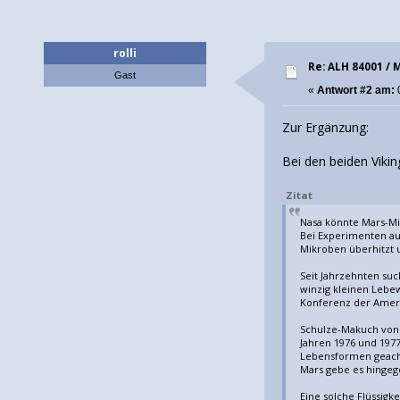
rolli
Re: ALH 84001 /
Gast
«
Antwort #2 am:
Zur Ergänzung:
Bei den beiden Viki
Zitat
Nasa könnte Mars-Mi
Bei Experimenten au
Mikroben überhitzt u
Seit Jahrzehnten su
winzig kleinen Lebe
Konferenz der Americ
Schulze-Makuch von d
Jahren 1976 und 197
Lebensformen geachte
Mars gebe es hingeg
Eine solche Flüssigk