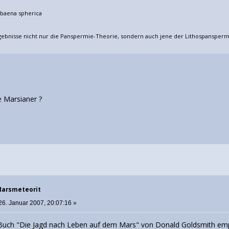
baena spherica
rgebnisse nicht nur die Panspermie-Theorie, sondern auch jene der Lithospansperm
le Marsianer ?
 Marsmeteorit
26. Januar 2007, 20:07:16 »
 Buch "Die Jagd nach Leben auf dem Mars" von Donald Goldsmith empf