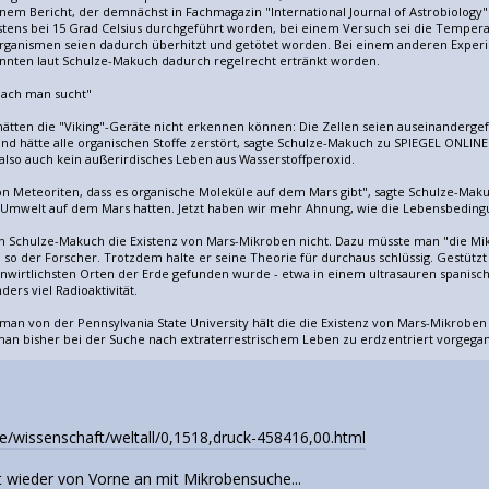
nem Bericht, der demnächst in Fachmagazin "International Journal of Astrobiology"
tens bei 15 Grad Celsius durchgeführt worden, bei einem Versuch sei die Temperat
organismen seien dadurch überhitzt und getötet worden. Bei einem anderen Exper
nten laut Schulze-Makuch dadurch regelrecht ertränkt worden.
nach man sucht"
ätten die "Viking"-Geräte nicht erkennen können: Die Zellen seien auseinandergefa
nd hätte alle organischen Stoffe zerstört, sagte Schulze-Makuch zu SPIEGEL ONLIN
lso auch kein außerirdisches Leben aus Wasserstoffperoxid.
n Meteoriten, dass es organische Moleküle auf dem Mars gibt", sagte Schulze-Maku
e Umwelt auf dem Mars hatten. Jetzt haben wir mehr Ahnung, wie die Lebensbeding
n Schulze-Makuch die Existenz von Mars-Mikroben nicht. Dazu müsste man "die Mi
so der Forscher. Trotzdem halte er seine Theorie für durchaus schlüssig. Gestützt
irtlichsten Orten der Erde gefunden wurde - etwa in einem ultrasauren spanischen
rs viel Radioaktivität.
an von der Pennsylvania State University hält die die Existenz von Mars-Mikroben
an bisher bei der Suche nach extraterrestrischem Leben zu erdzentriert vorgegang
de/wissenschaft/weltall/0,1518,druck-458416,00.html
 wieder von Vorne an mit Mikrobensuche...