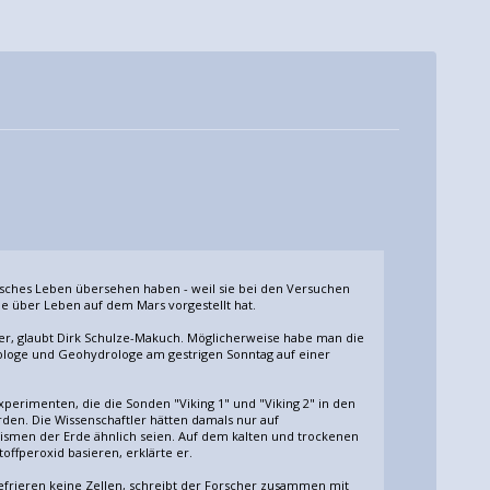
sches Leben übersehen haben - weil sie bei den Versuchen
e über Leben auf dem Mars vorgestellt hat.
er, glaubt Dirk Schulze-Makuch. Möglicherweise habe man die
iologe und Geohydrologe am gestrigen Sonntag auf einer
xperimenten, die die Sonden "Viking 1" und "Viking 2" in den
en. Die Wissenschaftler hätten damals nur auf
nismen der Erde ähnlich seien. Auf dem kalten und trockenen
ffperoxid basieren, erklärte er.
Gefrieren keine Zellen, schreibt der Forscher zusammen mit