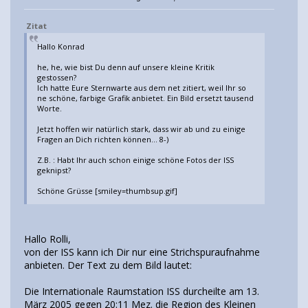
Zitat
Hallo Konrad
he, he, wie bist Du denn auf unsere kleine Kritik
gestossen?
Ich hatte Eure Sternwarte aus dem net zitiert, weil Ihr so
ne schöne, farbige Grafik anbietet. Ein Bild ersetzt tausend
Worte.
Jetzt hoffen wir natürlich stark, dass wir ab und zu einige
Fragen an Dich richten können... 8-)
Z.B. : Habt Ihr auch schon einige schöne Fotos der ISS
geknipst?
Schöne Grüsse [smiley=thumbsup.gif]
Hallo Rolli,
von der ISS kann ich Dir nur eine Strichspuraufnahme
anbieten. Der Text zu dem Bild lautet:
Die Internationale Raumstation ISS durcheilte am 13.
März 2005 gegen 20:11 Mez. die Region des Kleinen