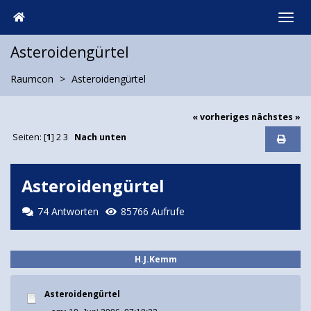
Asteroidengürtel
Raumcon
Asteroidengürtel
« vorheriges
nächstes »
Seiten: [
1
]
2
3
Nach unten
Asteroidengürtel
74 Antworten
85766 Aufrufe
H.J.Kemm
Asteroidengürtel