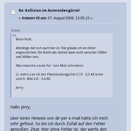
Re: Kollision im Asteroidengürtel
«
Antwort #5 am:
07. August 2006, 13:05:15 »
Zitat
Moin Rolli,
Allerdings hat sich auch hier im Text glaube ich ein Fehler
eingeschlichen: Die Breite des Gürtels kann nicht zwischen 100km
und 300km sein...
Was manche Leute für ´nen Mist schreiben:
Lt. Astro-Lex ist der Planetoidengürtel 2,15 - 3,3 AE breit
und lt. Wiki 2,0 - 3,4 AE.
Jerry
Hallo Jerry,
über einen Hinweis von dir per e-mail hätte ich mich
sehr gefreut. So bin ich durch Zufall auf den Fehler
gestoßen. Zitat: Wer ohne Fehler ist, der werfe den