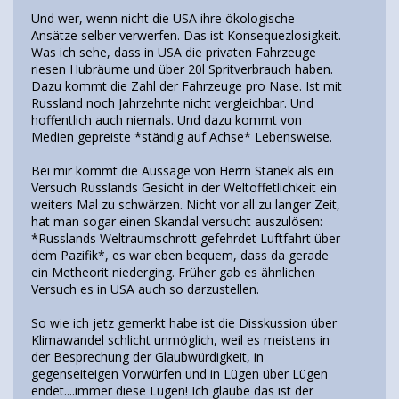
Und wer, wenn nicht die USA ihre ökologische
Ansätze selber verwerfen. Das ist Konsequezlosigkeit.
Was ich sehe, dass in USA die privaten Fahrzeuge
riesen Hubräume und über 20l Spritverbrauch haben.
Dazu kommt die Zahl der Fahrzeuge pro Nase. Ist mit
Russland noch Jahrzehnte nicht vergleichbar. Und
hoffentlich auch niemals. Und dazu kommt von
Medien gepreiste *ständig auf Achse* Lebensweise.
Bei mir kommt die Aussage von Herrn Stanek als ein
Versuch Russlands Gesicht in der Weltoffetlichkeit ein
weiters Mal zu schwärzen. Nicht vor all zu langer Zeit,
hat man sogar einen Skandal versucht auszulösen:
*Russlands Weltraumschrott gefehrdet Luftfahrt über
dem Pazifik*, es war eben bequem, dass da gerade
ein Metheorit niederging. Früher gab es ähnlichen
Versuch es in USA auch so darzustellen.
So wie ich jetz gemerkt habe ist die Disskussion über
Klimawandel schlicht unmöglich, weil es meistens in
der Besprechung der Glaubwürdigkeit, in
gegenseiteigen Vorwürfen und in Lügen über Lügen
endet....immer diese Lügen! Ich glaube das ist der