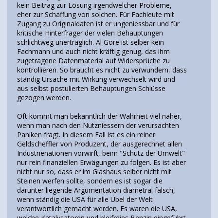
kein Beitrag zur Lösung irgendwelcher Probleme,
eher zur Schaffung von solchen. Für Fachleute mit
Zugang zu Originaldaten ist er ungeniessbar und für
kritische Hinterfrager der vielen Behauptungen
schlichtweg unerträglich. Al Gore ist selber kein
Fachmann und auch nicht kräftig genug, das ihm
zugetragene Datenmaterial auf Widersprüche zu
kontrollieren. So braucht es nicht zu verwundern, dass
ständig Ursache mit Wirkung verwechselt wird und
aus selbst postulierten Behauptungen Schlüsse
gezogen werden.
Oft kommt man bekanntlich der Wahrheit viel näher,
wenn man nach den Nutzniessern der verursachten
Paniken fragt. In diesem Fall ist es ein reiner
Geldscheffler von Produzent, der ausgerechnet allen
Industrienationen vorwirft, beim "Schutz der Umwelt"
nur rein finanziellen Erwägungen zu folgen. Es ist aber
nicht nur so, dass er im Glashaus selber nicht mit
Steinen werfen sollte, sondern es ist sogar die
darunter liegende Argumentation diametral falsch,
wenn ständig die USA für alle Übel der Welt
verantwortlich gemacht werden. Es waren die USA,
welche Katalysatoren und bleifreies Benzin eingeführt