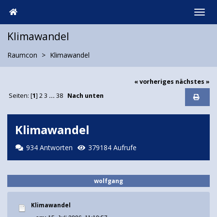
Klimawandel
Raumcon
Klimawandel
« vorheriges
nächstes »
Seiten: [
1
]
2
3
...
38
Nach unten
Klimawandel
934 Antworten
379184 Aufrufe
wolfgang
Klimawandel