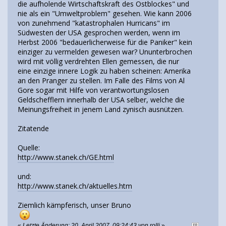
die aufholende Wirtschaftskraft des Ostblockes" und
nie als ein "Umweltproblem" gesehen. Wie kann 2006
von zunehmend "katastrophalen Hurricans" im
Südwesten der USA gesprochen werden, wenn im
Herbst 2006 "bedauerlicherweise für die Paniker" kein
einziger zu vermelden gewesen war? Ununterbrochen
wird mit völlig verdrehten Ellen gemessen, die nur
eine einzige innere Logik zu haben scheinen: Amerika
an den Pranger zu stellen. Im Falle des Films von Al
Gore sogar mit Hilfe von verantwortungslosen
Geldschefflern innerhalb der USA selber, welche die
Meinungsfreiheit in jenem Land zynisch ausnützen.
Zitatende
Quelle:
http://www.stanek.ch/GE.html
und:
http://www.stanek.ch/aktuelles.htm
Ziemlich kämpferisch, unser Bruno
«
Letzte Änderung: 20. April 2007, 09:24:43 von rolli
»