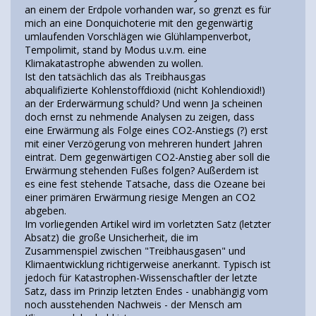
an einem der Erdpole vorhanden war, so grenzt es für
mich an eine Donquichoterie mit den gegenwärtig
umlaufenden Vorschlägen wie Glühlampenverbot,
Tempolimit, stand by Modus u.v.m. eine
Klimakatastrophe abwenden zu wollen.
Ist den tatsächlich das als Treibhausgas
abqualifizierte Kohlenstoffdioxid (nicht Kohlendioxid!)
an der Erderwärmung schuld? Und wenn Ja scheinen
doch ernst zu nehmende Analysen zu zeigen, dass
eine Erwärmung als Folge eines CO2-Anstiegs (?) erst
mit einer Verzögerung von mehreren hundert Jahren
eintrat. Dem gegenwärtigen CO2-Anstieg aber soll die
Erwärmung stehenden Fußes folgen? Außerdem ist
es eine fest stehende Tatsache, dass die Ozeane bei
einer primären Erwärmung riesige Mengen an CO2
abgeben.
Im vorliegenden Artikel wird im vorletzten Satz (letzter
Absatz) die große Unsicherheit, die im
Zusammenspiel zwischen "Treibhausgasen" und
Klimaentwicklung richtigerweise anerkannt. Typisch ist
jedoch für Katastrophen-Wissenschaftler der letzte
Satz, dass im Prinzip letzten Endes - unabhängig vom
noch ausstehenden Nachweis - der Mensch am