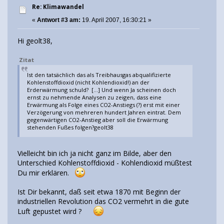
Re: Klimawandel
«
Antwort #3 am:
19. April 2007, 16:30:21 »
Hi geolt38,
Zitat
Ist den tatsächlich das als Treibhausgas abqualifizierte
Kohlenstoffdioxid (nicht Kohlendioxid!) an der
Erderwärmung schuld? [...] Und wenn Ja scheinen doch
ernst zu nehmende Analysen zu zeigen, dass eine
Erwärmung als Folge eines CO2-Anstiegs (?) erst mit einer
Verzögerung von mehreren hundert Jahren eintrat. Dem
gegenwärtigen CO2-Anstieg aber soll die Erwärmung
stehenden Fußes folgen?geolt38
Vielleicht bin ich ja nicht ganz im Bilde, aber den
Unterschied Kohlenstoffdioxid - Kohlendioxid müßtest
Du mir erklären.
Ist Dir bekannt, daß seit etwa 1870 mit Beginn der
industriellen Revolution das CO2 vermehrt in die gute
Luft gepustet wird ?