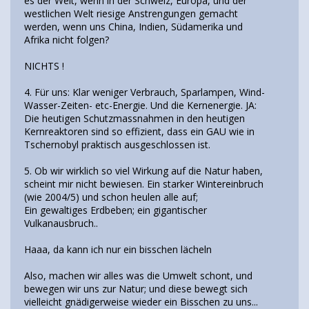
es der Welt, wenn in der Schweiz, Europa, und der
westlichen Welt riesige Anstrengungen gemacht
werden, wenn uns China, Indien, Südamerika und
Afrika nicht folgen?
NICHTS !
4. Für uns: Klar weniger Verbrauch, Sparlampen, Wind-
Wasser-Zeiten- etc-Energie. Und die Kernenergie. JA:
Die heutigen Schutzmassnahmen in den heutigen
Kernreaktoren sind so effizient, dass ein GAU wie in
Tschernobyl praktisch ausgeschlossen ist.
5. Ob wir wirklich so viel Wirkung auf die Natur haben,
scheint mir nicht bewiesen. Ein starker Wintereinbruch
(wie 2004/5) und schon heulen alle auf;
Ein gewaltiges Erdbeben; ein gigantischer
Vulkanausbruch..
Haaa, da kann ich nur ein bisschen lächeln
Also, machen wir alles was die Umwelt schont, und
bewegen wir uns zur Natur; und diese bewegt sich
vielleicht gnädigerweise wieder ein Bisschen zu uns...