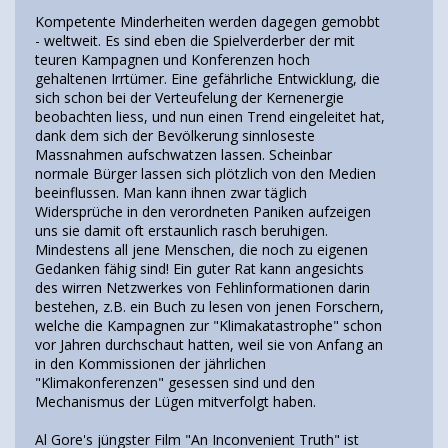
Kompetente Minderheiten werden dagegen gemobbt
- weltweit. Es sind eben die Spielverderber der mit
teuren Kampagnen und Konferenzen hoch
gehaltenen Irrtümer. Eine gefährliche Entwicklung, die
sich schon bei der Verteufelung der Kernenergie
beobachten liess, und nun einen Trend eingeleitet hat,
dank dem sich der Bevölkerung sinnloseste
Massnahmen aufschwatzen lassen. Scheinbar
normale Bürger lassen sich plötzlich von den Medien
beeinflussen. Man kann ihnen zwar täglich
Widersprüche in den verordneten Paniken aufzeigen
uns sie damit oft erstaunlich rasch beruhigen.
Mindestens all jene Menschen, die noch zu eigenen
Gedanken fähig sind! Ein guter Rat kann angesichts
des wirren Netzwerkes von Fehlinformationen darin
bestehen, z.B. ein Buch zu lesen von jenen Forschern,
welche die Kampagnen zur "Klimakatastrophe" schon
vor Jahren durchschaut hatten, weil sie von Anfang an
in den Kommissionen der jährlichen
"Klimakonferenzen" gesessen sind und den
Mechanismus der Lügen mitverfolgt haben.
Al Gore's jüngster Film "An Inconvenient Truth" ist