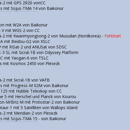
ta-2 mit GPS 2R20 vonCC
us mit Sojus-TMA 14
von Baikonur
ton mit W2A von Baikonur
s V mit WGS-2
von CC
ha-2 mit Kwanmyongsong-2 von Musudan (Nordkorea) -
Fehlstart
3A mit Beidou-G2 von XSLC
 mit RISat-2 und ANUSat
von SDSC
t-3 SL mit Sicral-1B von Odyssey Platform
2C mit Yaogan-6 von TSLC
us mit Kosmos 2450 von Plesezk
a-2 mit Sicral-1B
von VAFB
us mit Progress-M 02M
von Baikonur
-125 mit Hubble Teleskop
von CC
ne 5 mit Herschel und Planck
von Kourou
ton-M/Briz-M mit Protostar-2 von Baikonur
taur-1 mit 5 Satelliten von Wallops Island
s-2 mit Meridian-2
von Plesezk
us mit Sojus-TMA 15
- von Baikonur