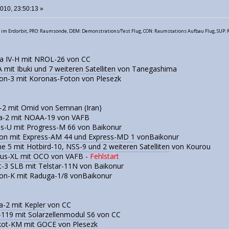
010, 23:50:13 »
llit im Erdorbit, PRO: Raumsonde, DEM: Demonstrations/Test Flug, CON: Raumstations Aufbau Flug, SU
ta IV-H mit NROL-26 von CC
A mit Ibuki und 7 weiteren Satelliten
von Tanegashima
lon-3 mit Koronas-Foton von Plesezk
r-2 mit Omid von Semnan (Iran)
ta-2 mit NOAA-19 von VAFB
us-U mit Progress-M 66 von Baikonur
on mit Express-AM 44 und Express-MD 1
vonBaikonur
ne 5 mit Hotbird-10, NSS-9 und 2 weiteren Satelliten
von Kourou
rus-XL mit OCO
von VAFB -
Fehlstart
t-3 SLB mit Telstar-11N von Baikonur
ton-K mit Raduga-1/8 vonBaikonur
a-2 mit Kepler
von CC
-119 mit Solarzellenmodul S6
von CC
kot-KM mit GOCE
von Plesezk