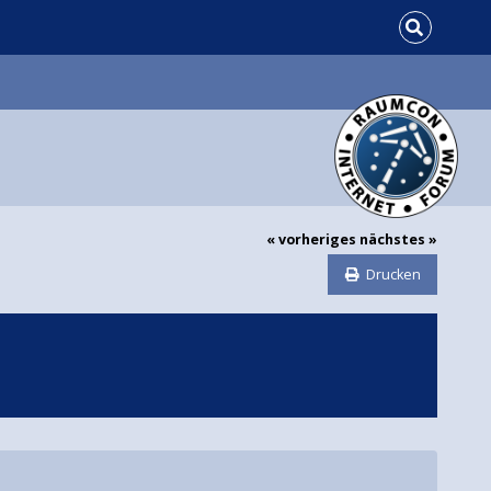
« vorheriges
nächstes »
Drucken