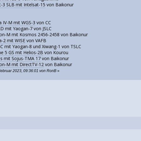
t-3 SLB mit Intelsat-15
von Baikonur
a IV-M mit WGS-3
von CC
2D mit Yaogan-7 von JSLC
ton-M mit Kosmos 2456-2458 von Baikonur
a-2 mit WISE
von VAFB
4C mit Yaogan-8 und Xiwang-1 von TSLC
ne 5 GS mit Helios-2B
von Kourou
us mit Sojus-TMA 17
von Baikonur
on-M mit DirectTV-12
von Baikonur
Februar 2023, 09:36:01 von RonB
»