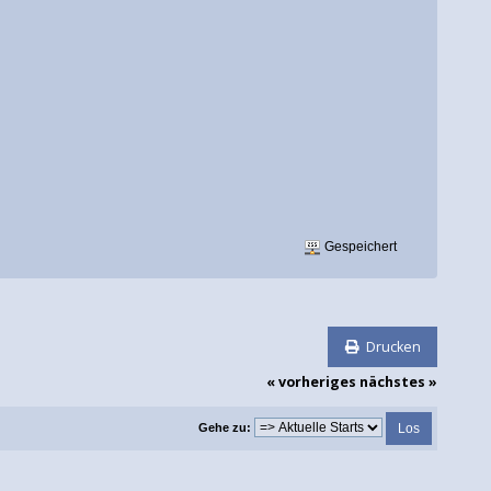
Gespeichert
Drucken
« vorheriges
nächstes »
Gehe zu: