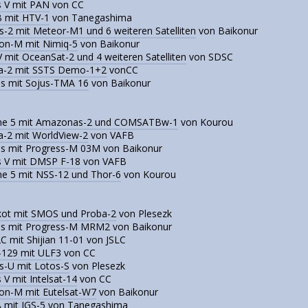
s V mit PAN
von CC
B mit HTV-1
von Tanegashima
s-2 mit Meteor-M1 und 6 weiteren Satelliten
von Baikonur
on-M mit Nimiq-5
von Baikonur
 mit OceanSat-2 und 4 weiteren Satelliten
von SDSC
a-2 mit SSTS Demo-1+2
vonCC
us mit Sojus-TMA 16
von Baikonur
ane 5 mit Amazonas-2 und COMSATBw-1
von Kourou
a-2 mit WorldView-2
von VAFB
us mit Progress-M 03M von Baikonur
s V mit DMSP F-18
von VAFB
ne 5 mit NSS-12 und Thor-6
von Kourou
ot mit SMOS und Proba-2
von Plesezk
us mit Progress-M MRM2 von Baikonur
C mit Shijian 11-01 von JSLC
-129 mit ULF3
von CC
s-U mit Lotos-S
von Plesezk
s V mit Intelsat-14
von CC
on-M mit Eutelsat-W7
von Baikonur
A mit IGS-5
von Tanegashima