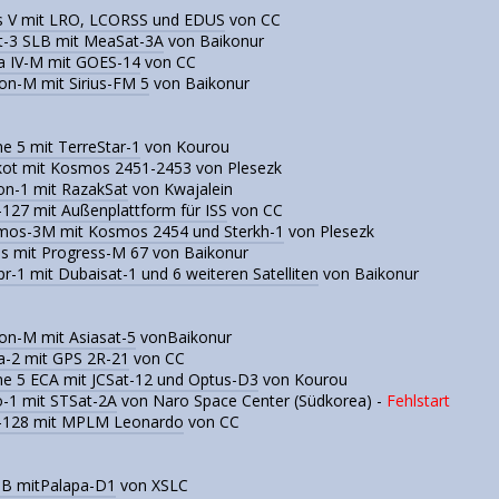
as V mit LRO, LCORSS und EDUS
von CC
t-3 SLB mit MeaSat-3A
von Baikonur
a IV-M mit GOES-14
von CC
on-M mit Sirius-FM 5
von Baikonur
ne 5 mit TerreStar-1
von Kourou
kot mit Kosmos 2451-2453 von Plesezk
on-1 mit RazakSat
von Kwajalein
127 mit Außenplattform für ISS
von CC
mos-3M mit Kosmos 2454 und Sterkh-1
von Plesezk
us mit Progress-M 67 von Baikonur
r-1 mit Dubaisat-1 und 6 weiteren Satelliten
von Baikonur
on-M mit Asiasat-5
vonBaikonur
a-2 mit GPS 2R-21
von CC
ne 5 ECA mit JCSat-12 und Optus-D3
von Kourou
-1 mit STSat-2A
von Naro Space Center (Südkorea) -
Fehlstart
-128 mit MPLM Leonardo
von CC
3B mitPalapa-D1
von XSLC