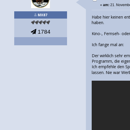
«
am:
21. Novembe
MX87
Habe hier keinen en
haben.
1784
Kino-, Fernseh- od
Ich fange mal an:
Der wirklich sehr e
Programm, die eigen
Ich empfehle den Sp
lassen. Nie war We