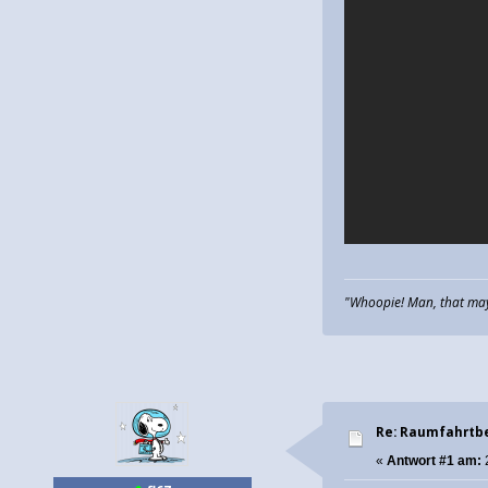
"Whoopie! Man, that may 
Re: Raumfahrtbe
«
Antwort #1 am: