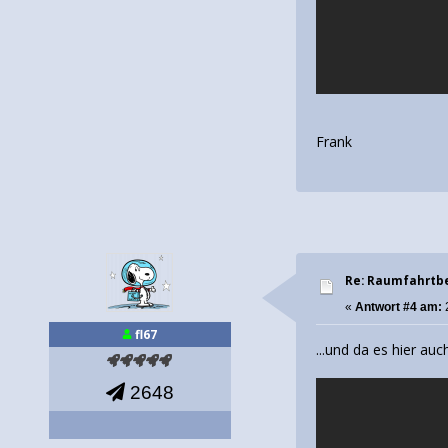
Frank
Re: Raumfahrtbe
«
Antwort #4 am:
fl67
...und da es hier au
2648