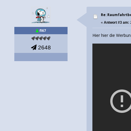
Re: Raumfahrtbe
«
Antwort #3 am:
fl67
Hier hier die Werbu
2648