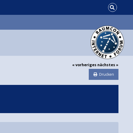
« vorheriges
nächstes »
Drucken