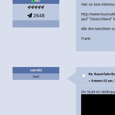
fl67
Hier ist eine intere
http://www.louisvui
2648
(auf "Deutschland" k
Alle drei berichten 
Frank
tobi453
Re: Raumfahrtbe
Gast
«
Antwort #2 am:
Ein Stuhl im Weltra