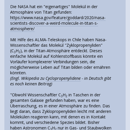
Die NASA hat ein "eigenartiges" Molekül in der
Atmosphäre von Titan gefunden:
https://www.nasa.gov/feature/goddard/2020/nasa-
scientists-discover-a-weird-molecule-in-titan-s-
atmosphere/
Mit Hilfe des ALMA-Teleskops in Chile haben Nasa-
Wissenschaftler das Molekül "Zyklopropenyliden"
(C
H
), in der Titan-Atmosphäre entdeckt. Dieses
3
2
einfache Molekül auf Kohlenstoffbasis könnte ein
Vorläufer komplexerer Verbindungen sein, die
möglicherweise Leben auf Titan bilden oder ernähren
könnten.
(Engl. Wikipedia zu
Cyclopropenylidene
- in Deutsch gibt
es noch keinen Beitrag)
"Obwohl Wissenschaftler C
H
in Taschen in der
3
2
gesamten Galaxie gefunden haben, war es eine
Überraschung, es in einer Atmosphäre zu finden. Das
liegt daran, dass Zyklopropenyliden leicht mit anderen
Molekülen reagieren kann, mit denen es in Kontakt
kommt, und verschiedene Spezies bildet. Bisher
haben Astronomen C
H
nur in Gas- und Staubwolken
3
2