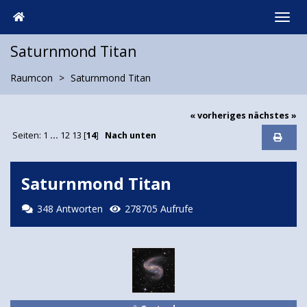
Saturnmond Titan
Raumcon
Saturnmond Titan
« vorheriges
nächstes »
Seiten:
1
...
12
13
[
14
]
Nach unten
Saturnmond Titan
348 Antworten
278705 Aufrufe