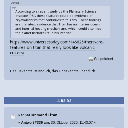
Zitat
According to a recent study by the Planetary Science
Institute (PSI), these features could be evidence of
cryovolcanism that continues to this day. These findings
are the latest evidence that Titan has an interior ocean
and internal heating mechanisms, which could also mean
the planet harbors life in his interior.
https://www.universetoday.com/146625/there-are-
features-on-titan-that-really-look-like-volcanic-
craters/
Gespeichert
Das Bekannte ist endlich, das Unbekannte unendlich.
R2-D2
Re: Saturnmond Titan
«
Antwort #339 am:
30. Oktober 2020, 11:43:07 »