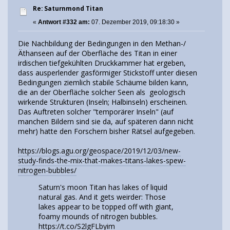
Re: Saturnmond Titan
«
Antwort #332 am:
07. Dezember 2019, 09:18:30 »
Die Nachbildung der Bedingungen in den Methan-/
Äthanseen auf der Oberfläche des Titan in einer
irdischen tiefgekühlten Druckkammer hat ergeben,
dass ausperlender gasförmiger Stickstoff unter diesen
Bedingungen ziemlich stabile Schäume bilden kann,
die an der Oberfläche solcher Seen als geologisch
wirkende Strukturen (Inseln; Halbinseln) erscheinen.
Das Auftreten solcher "temporärer Inseln" (auf
manchen Bildern sind sie da, auf späteren dann nicht
mehr) hatte den Forschern bisher Rätsel aufgegeben.
https://blogs.agu.org/geospace/2019/12/03/new-
study-finds-the-mix-that-makes-titans-lakes-spew-
nitrogen-bubbles/
Saturn's moon Titan has lakes of liquid
natural gas. And it gets weirder: Those
lakes appear to be topped off with giant,
foamy mounds of nitrogen bubbles.
https://t.co/S2lgFLbyim