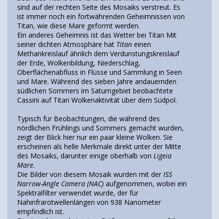
sind auf der rechten Seite des Mosaiks verstreut. Es
ist immer noch ein fortwährenden Geheimnissen von
Titan, wie diese Mare geformt werden.
Ein anderes Geheimnis ist das Wetter bei Titan Mit
seiner dichten Atmosphäre hat
Titan
einen
Methankreislauf ähnlich dem Verdunstungskreislauf
der Erde, Wolkenbildung, Niederschlag,
Oberflächenabfluss in Flüsse und Sammlung in Seen
und Mare. Während des sieben Jahre andauernden
südlichen Sommers im Saturngebiet beobachtete
Cassini auf Titan Wolkenaktivität über dem Südpol.
Typisch für Beobachtungen, die während des
nördlichen Frühlings und Sommers gemacht wurden,
zeigt der Blick hier nur ein paar kleine Wolken. Sie
erscheinen als helle Merkmale direkt unter der Mitte
des Mosaiks, darunter einige oberhalb von
Ligeia
Mare
.
Die Bilder von diesem Mosaik wurden mit der
ISS
Narrow-Angle Camera (NAC)
aufgenommen, wobei ein
Spektralfilter verwendet wurde, der für
Nahinfrarotwellenlängen von 938 Nanometer
empfindlich ist.