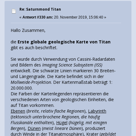
Re: Saturnmond Titan
«
Antwort #330 am:
20. November 2019, 15:06:40 »
Hallo Zusammen,
die
Erste globale geologische Karte von Titan
gibt es auch beschriftet.
Sie wurde durch Verwendung von Cassini-Radardaten
und Bildern des
Imaging Science Subsystem (ISS)
entwickelt. Die schwarze Linien markieren 30 Breiten-
und Längengrade. Die Karte befindet sich in der
Mollweide-Projektion
. Der Kartenmaßstab beträgt 1:
20.000.000.
Die Farben der Kartenlegenden repräsentieren die
verschiedenen Arten von geologischen Einheiten, die
auf Titan vorkommen.
Ebenen
(
breite, relativ flache Regionen
),
Labyrinth
(
tektonisch unterbrochene Regionen, die häufig
Flusskanäle enthalten
),
Hügel
(
hügelig, mit einigen
Bergen
),
Dünen
(
meist lineare Dünen
), produziert
durch Winde in der Titanatmosphäre),
Krater
(
gebildet