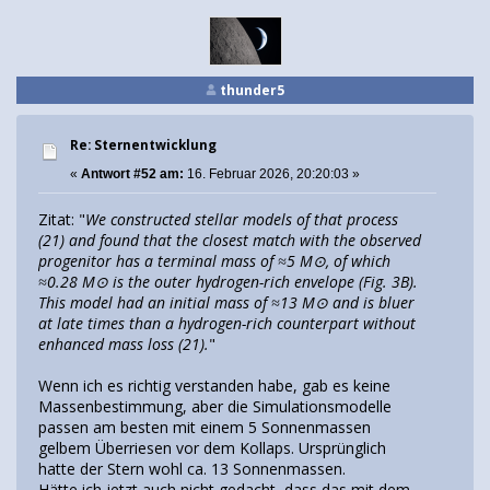
thunder5
Re: Sternentwicklung
«
Antwort #52 am:
16. Februar 2026, 20:20:03 »
Zitat: "
We constructed stellar models of that process
(21) and found that the closest match with the observed
progenitor has a terminal mass of ≈5 M⊙, of which
≈0.28 M⊙ is the outer hydrogen-rich envelope (Fig. 3B).
This model had an initial mass of ≈13 M⊙ and is bluer
at late times than a hydrogen-rich counterpart without
enhanced mass loss (21).
"
Wenn ich es richtig verstanden habe, gab es keine
Massenbestimmung, aber die Simulationsmodelle
passen am besten mit einem 5 Sonnenmassen
gelbem Überriesen vor dem Kollaps. Ursprünglich
hatte der Stern wohl ca. 13 Sonnenmassen.
Hätte ich jetzt auch nicht gedacht, dass das mit dem