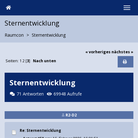
Sternentwicklung
Raumcon
Sternentwicklung
« vorheriges
nächstes »
Seiten:
1
2
[
3
]
Nach unten
Sternentwicklung
71 Antworten
69948 Aufrufe
R2-D2
Re: Sternentwicklung