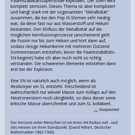
Paarinstabilitätssupernovae explodiert. Der Stern wird
komplett zerrissen. Dieses Thema ist aber kompliziert
und hängt stark mit der sogenannten "Metallizität"
zusammen, die bei den Pop III-Sternen sehr niedrig
war, da diese fast nur aus Wasserstoff und Helium
bestanden. Den Einfluss der Metallizität auf die
möglichen Kernfusionsprozesse (anscheinend geht
die Fusion nur bis zum Helium und hört dann auf,
sodass riesige Heliumkerne mit mehreren Dutzend
Sonnenmassen entstehen, bevor die Paarinstabilitäts-
SN beginnt) habe ich aber noch nicht so richtig
verstanden. Die schwereren Elemente entstehen dann
erst bei der Explosion.
Eine SN ist natürlich auch möglich, wenn als
Restkörper ein SL entsteht. Entscheidend ist
wahrscheinlich nur wieviel Masse zum Kollaps auf den
Neutronenstern noch übrigbleibt, so dass dieser seine
kritische Masse überschreitet und zum SL kollabiert.
Gespeichert
Der Horizont vieler Menschen ist ein Kreis mit Radius null - und
das nennen sie ihren Standpunkt. (David Hilbert, deutscher
Mathematiker 1862-1943)