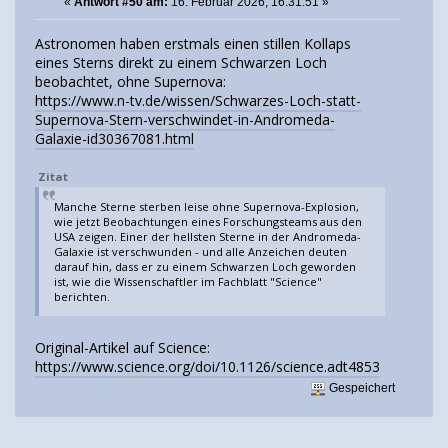
«
Antwort #50 am:
16. Februar 2026, 16:31:51 »
Astronomen haben erstmals einen stillen Kollaps
eines Sterns direkt zu einem Schwarzen Loch
beobachtet, ohne Supernova:
https://www.n-tv.de/wissen/Schwarzes-Loch-statt-
Supernova-Stern-verschwindet-in-Andromeda-
Galaxie-id30367081.html
Zitat
Manche Sterne sterben leise ohne Supernova-Explosion,
wie jetzt Beobachtungen eines Forschungsteams aus den
USA zeigen. Einer der hellsten Sterne in der Andromeda-
Galaxie ist verschwunden - und alle Anzeichen deuten
darauf hin, dass er zu einem Schwarzen Loch geworden
ist, wie die Wissenschaftler im Fachblatt "Science"
berichten.
Original-Artikel auf Science:
https://www.science.org/doi/10.1126/science.adt4853
Gespeichert