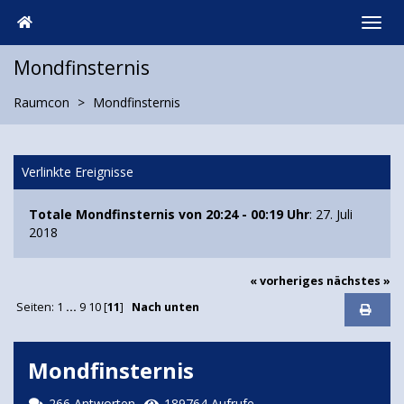
Mondfinsternis
Raumcon
Mondfinsternis
Verlinkte Ereignisse
Totale Mondfinsternis von 20:24 - 00:19 Uhr
: 27. Juli
2018
« vorheriges
nächstes »
Seiten:
1
...
9
10
[
11
]
Nach unten
Mondfinsternis
266 Antworten
189764 Aufrufe