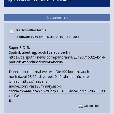
bluemchen
Re: Mondfinsternis
«
Antwort #250 am:
16. Juli 2019, 23:20:30 »
Super F-D-R,
Sputnik überträgt auch live aus Berlin
https://de.sputniknews.com/panorama/20190716325451444-
partielle-mondfinsternis-in-berlin/
Dann kuck mer mal weiter - Die ISS kommt auch
noch dazu! 23:10 ist vorbei, 0:46 Uhr der nächste
Umlauf
https://heavens-
above.com/PassSummary.aspx?
satid=25544&lat=52.52&lng=13.405&loc=Berlin&alt=36&tz=CET
Grüße
R.
Gespeichert