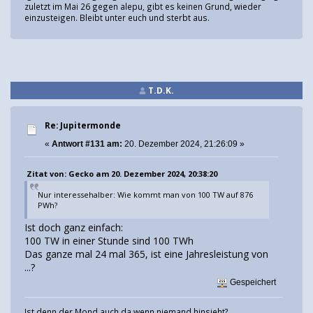
zuletzt im Mai 26 gegen alepu, gibt es keinen Grund, wieder
einzusteigen. Bleibt unter euch und sterbt aus.
T.D.K.
Re: Jupitermonde
«
Antwort #131 am:
20. Dezember 2024, 21:26:09 »
Zitat von: Gecko am 20. Dezember 2024, 20:38:20
Nur interessehalber: Wie kommt man von 100 TW auf 876
PWh?
Ist doch ganz einfach:
100 TW in einer Stunde sind 100 TWh
Das ganze mal 24 mal 365, ist eine Jahresleistung von
...?
Gespeichert
Ist denn der Mond auch da wenn niemand hinsieht?