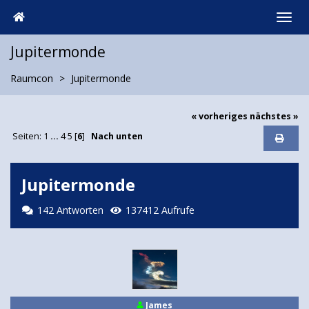
Jupitermonde
Raumcon
Jupitermonde
« vorheriges
nächstes »
Seiten:
1
...
4
5
[
6
]
Nach unten
Jupitermonde
142 Antworten
137412 Aufrufe
James