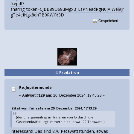
5.epdf?
sharing_token=CJBB89O68uMgxB_LsPNeadRgN0jAjWel9jnR3Zo
gTe4eINgk8qhTB0RWI%3D
Gespeichert
Prodatron
Re: Jupitermonde
«
Antwort #129 am:
20. Dezember 2024, 19:45:28 »
Zitat von: failsafe am 20. Dezember 2024, 17:13:29
(der Energieeintrag im Inneren von Io durch die
Gezeitenkräfte liegt immerhin bei etwa 100 Terawatt !).
Interessant! Das sind 876 Petawattstunden, etwas