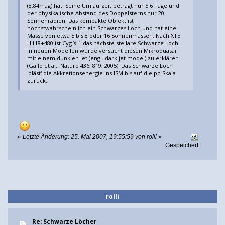
(8.84mag) hat. Seine Umlaufzeit beträgt nur 5.6 Tage und
der physikalische Abstand des Doppelsterns nur 20
Sonnenradien! Das kompakte Objekt ist
höchstwahrscheinlich ein Schwarzes Loch und hat eine
Masse von etwa 5 bis 8 oder 16 Sonnenmassen. Nach XTE
J1118+480 ist Cyg X-1 das nächste stellare Schwarze Loch.
In neuen Modellen wurde versucht diesen Mikroquasar
mit einem dunklen Jet (engl. dark jet model) zu erklären
(Gallo et al., Nature 436, 819, 2005). Das Schwarze Loch
'bläst' die Akkretionsenergie ins ISM bis auf die pc-Skala
zurück.
«
Letzte Änderung: 25. Mai 2007, 19:55:59 von rolli
»
Gespeichert
rolli
Re: Schwarze Löcher