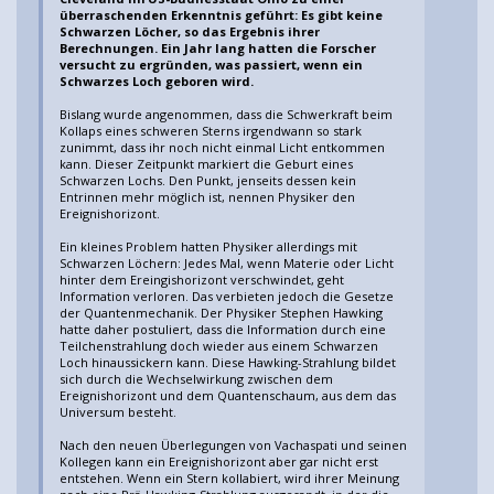
überraschenden Erkenntnis geführt: Es gibt keine
Schwarzen Löcher, so das Ergebnis ihrer
Berechnungen. Ein Jahr lang hatten die Forscher
versucht zu ergründen, was passiert, wenn ein
Schwarzes Loch geboren wird.
Bislang wurde angenommen, dass die Schwerkraft beim
Kollaps eines schweren Sterns irgendwann so stark
zunimmt, dass ihr noch nicht einmal Licht entkommen
kann. Dieser Zeitpunkt markiert die Geburt eines
Schwarzen Lochs. Den Punkt, jenseits dessen kein
Entrinnen mehr möglich ist, nennen Physiker den
Ereignishorizont.
Ein kleines Problem hatten Physiker allerdings mit
Schwarzen Löchern: Jedes Mal, wenn Materie oder Licht
hinter dem Ereingishorizont verschwindet, geht
Information verloren. Das verbieten jedoch die Gesetze
der Quantenmechanik. Der Physiker Stephen Hawking
hatte daher postuliert, dass die Information durch eine
Teilchenstrahlung doch wieder aus einem Schwarzen
Loch hinaussickern kann. Diese Hawking-Strahlung bildet
sich durch die Wechselwirkung zwischen dem
Ereignishorizont und dem Quantenschaum, aus dem das
Universum besteht.
Nach den neuen Überlegungen von Vachaspati und seinen
Kollegen kann ein Ereignishorizont aber gar nicht erst
entstehen. Wenn ein Stern kollabiert, wird ihrer Meinung