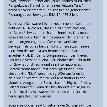
Zwei Schwarze Löcher aus verschiedenen räumlichen
Perspektiven. Sie vollführen einen "letzten Tanz"
bevor sie verschmelzen und sich in eine gemeinsame
Richtung davon bewegen. Bild: TPI / FSU Jena
Wenn zwei Schwarze Löcher zusammenstoßen, dann
bebt das All. Nicht nur, dass sie zu einem einzigen,
größeren Schwarzen Loch verschmelzen. Das neue
Schwarze Loch "kann sich gegenüber den Sternen in
seiner Umgebung mit großer Geschwindigkeit
bewegen, als ob es bei der Kollision zusätzlich einen
'Tritt' von der Relativitätstheorie erhalten hätte",
erläutert Prof. Dr. Bernd Brügmann von der Friedrich-
Schiller-Universität in Jena. Der Inhaber des Lehrstuhls
für Gravitationstheorie und sein internationales
Forscherteam haben jetzt herausgefunden, dass
dieser extra "Kick" wesentlich größer ausfallen kann,
als bisher erwartet. Wie die Wissenschaftler in der
aktuellen Ausgabe der Fachzeitschrift Physical Review
Letters berichten, kann der Kick theoretisch sogar so
groß sein, dass Schwarze Löcher aus einer Galaxie
herausgeschleudert werden.
Schwarze Löcher sind Ungetüme der Schwerkraft, die