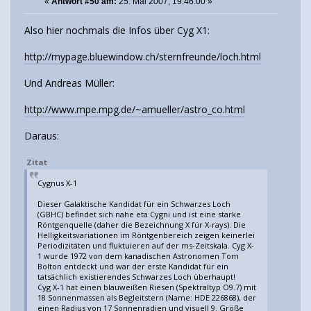
«
Antwort #50 am:
25. Mai 2007, 19:46:00 »
Also hier nochmals die Infos über Cyg X1:
http://mypage.bluewindow.ch/sternfreunde/loch.html
Und Andreas Müller:
http://www.mpe.mpg.de/~amueller/astro_co.html
Daraus:
Zitat
Cygnus X-1
Dieser Galaktische Kandidat für ein Schwarzes Loch
(GBHC) befindet sich nahe eta Cygni und ist eine starke
Röntgenquelle (daher die Bezeichnung X für X-rays). Die
Helligkeitsvariationen im Röntgenbereich zeigen keinerlei
Periodizitäten und fluktuieren auf der ms-Zeitskala. Cyg X-
1 wurde 1972 von dem kanadischen Astronomen Tom
Bolton entdeckt und war der erste Kandidat für ein
tatsächlich existierendes Schwarzes Loch überhaupt!
Cyg X-1 hat einen blauweißen Riesen (Spektraltyp O9.7) mit
18 Sonnenmassen als Begleitstern (Name: HDE 226868), der
einen Radius von 17 Sonnenradien und visuell 9. Größe