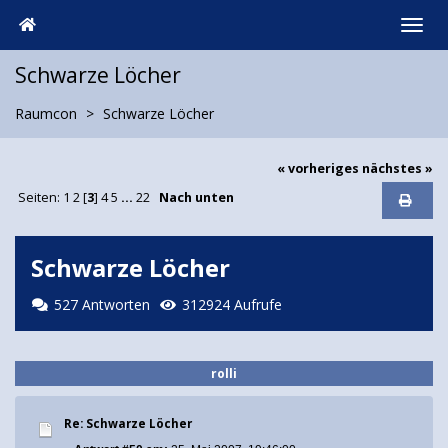
Schwarze Löcher
Raumcon
Schwarze Löcher
« vorheriges
nächstes »
Seiten:
1
2
[
3
]
4
5
...
22
Nach unten
Schwarze Löcher
527 Antworten
312924 Aufrufe
rolli
Re: Schwarze Löcher