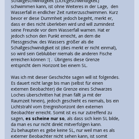
Schallgeschwindigkeit (Lichtgeschwindigkeit)
schwimmen kann, ist ohne Weiteres in der Lage, den
Wasserfall in endlicher Zeit runterzuschwimmen. Kurz
bevor er diese Dummheit jedoch begeht, merkt er,
dass er dies nicht überleben wird und will zumindest
seine Freunde vor dem Wasserfall warnen. Hat er
jedoch schon den Punkt erreicht, an dem die
Fliessgeschw. des Wassers größer als die
Schallgeschwindigkeit ist (dies merkt er nicht einmal),
so wird sein Geblubber niemals die anderen Fische
erreichen können :'( . Übrigens diese Grenze
entspricht dem Horizont bei einem SL.
Was ich mit dieser Geschichte sagen will ist folgendes.
Es dauert nicht lange bis man (selbst für einen
externen Beobachter) die Grenze eines Schwarzes
Loches überschritten hat (man fällt ja mit der
Raumzeit hinein), jedoch geschieht es niemals, bis ein
Lichtstrahl vom Ereignishorizont den externen
Beobachter erreicht. Somit ist es nur zutreffend zu
sagen,
es scheine nur so
, als dass sich kein SL bilde,
da man es nur nicht direkt mitverfolgen kann.
Zu behaupten es gebe keine SL, nur weil man es als
externer Beobachter nicht sehen kann, ist somit