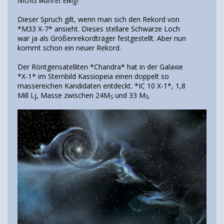
Nichts währet ewig!
Dieser Spruch gilt, wenn man sich den Rekord von
*M33 X-7* ansieht. Dieses stellare Schwarze Loch
war ja als Größenrekordträger festgestellt. Aber nun
kommt schon ein neuer Rekord.
Der Röntgensatelliten *Chandra* hat in der Galaxie
*X-1* im Sternbild Kassiopeia einen doppelt so
massereichen Kandidaten entdeckt. *IC 10 X-1*, 1,8
Mill Lj, Masse zwischen 24M
und 33 M
.
S
S