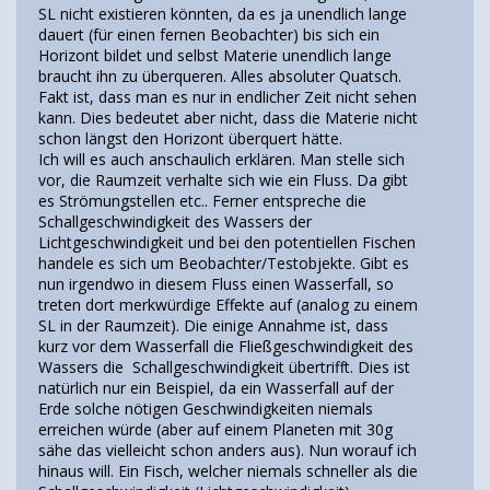
SL nicht existieren könnten, da es ja unendlich lange
dauert (für einen fernen Beobachter) bis sich ein
Horizont bildet und selbst Materie unendlich lange
braucht ihn zu überqueren. Alles absoluter Quatsch.
Fakt ist, dass man es nur in endlicher Zeit nicht sehen
kann. Dies bedeutet aber nicht, dass die Materie nicht
schon längst den Horizont überquert hätte.
Ich will es auch anschaulich erklären. Man stelle sich
vor, die Raumzeit verhalte sich wie ein Fluss. Da gibt
es Strömungstellen etc.. Ferner entspreche die
Schallgeschwindigkeit des Wassers der
Lichtgeschwindigkeit und bei den potentiellen Fischen
handele es sich um Beobachter/Testobjekte. Gibt es
nun irgendwo in diesem Fluss einen Wasserfall, so
treten dort merkwürdige Effekte auf (analog zu einem
SL in der Raumzeit). Die einige Annahme ist, dass
kurz vor dem Wasserfall die Fließgeschwindigkeit des
Wassers die Schallgeschwindigkeit übertrifft. Dies ist
natürlich nur ein Beispiel, da ein Wasserfall auf der
Erde solche nötigen Geschwindigkeiten niemals
erreichen würde (aber auf einem Planeten mit 30g
sähe das vielleicht schon anders aus). Nun worauf ich
hinaus will. Ein Fisch, welcher niemals schneller als die