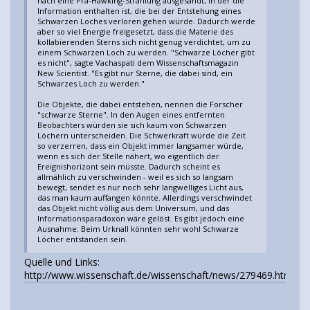
nach eine Prä-Hawking-Strahlung ausgesandt, in der die
Information enthalten ist, die bei der Entstehung eines
Schwarzen Loches verloren gehen würde. Dadurch werde
aber so viel Energie freigesetzt, dass die Materie des
kollabierenden Sterns sich nicht genug verdichtet, um zu
einem Schwarzen Loch zu werden. "Schwarze Löcher gibt
es nicht", sagte Vachaspati dem Wissenschaftsmagazin
New Scientist. "Es gibt nur Sterne, die dabei sind, ein
Schwarzes Loch zu werden."
Die Objekte, die dabei entstehen, nennen die Forscher
"schwarze Sterne". In den Augen eines entfernten
Beobachters würden sie sich kaum von Schwarzen
Löchern unterscheiden. Die Schwerkraft würde die Zeit
so verzerren, dass ein Objekt immer langsamer würde,
wenn es sich der Stelle nähert, wo eigentlich der
Ereignishorizont sein müsste. Dadurch scheint es
allmählich zu verschwinden - weil es sich so langsam
bewegt, sendet es nur noch sehr langwelliges Licht aus,
das man kaum auffangen könnte. Allerdings verschwindet
das Objekt nicht völlig aus dem Universum, und das
Informationsparadoxon wäre gelöst. Es gibt jedoch eine
Ausnahme: Beim Urknall könnten sehr wohl Schwarze
Löcher entstanden sein.
Quelle und Links:
http://www.wissenschaft.de/wissenschaft/news/279469.html