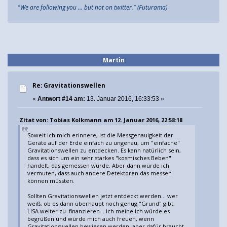
"We are following you ... but not on twitter." (Futurama)
Martin
Re: Gravitationswellen
«
Antwort #14 am:
13. Januar 2016, 16:33:53 »
Zitat von: Tobias Kolkmann am 12. Januar 2016, 22:58:18
Soweit ich mich erinnere, ist die Messgenauigkeit der
Geräte auf der Erde einfach zu ungenau, um "einfache"
Gravitationswellen zu entdecken. Es kann natürlich sein,
dass es sich um ein sehr starkes "kosmisches Beben"
handelt, das gemessen wurde. Aber dann würde ich
vermuten, dass auch andere Detektoren das messen
können müssten.
Sollten Gravitationswellen jetzt entdeckt werden... wer
weiß, ob es dann überhaupt noch genug "Grund" gibt,
LISA weiter zu finanzieren... ich meine ich würde es
begrüßen und würde mich auch freuen, wenn
Gravitationswellen bewiesen werden, aber dafür braucht