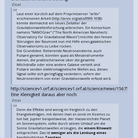
Zitat
Laut einer kürzlich auf dem Preprintserver "arXiv"
erschienenen Arbeit (
http://arxiv.org/abs/0909.1058
)
könnte demnächst ein neues Zeitalter der
Gravitationswellenforschung anbrechen. Ein Konsortium
namens "NANOGrav" ("The North American Nanohertz
Observatory for Gravitational Waves") möchte den feinen
Störungen der Raumzeit nun mit Hilfe eines galaktischen
Observatoriums zu Leibe rücken.
Die Grundidee: Rotierende Neutronensterne, auch
Pulsare genannt, könnten quasi als Messinstrumente
dienen, die praktischerweise über die gesamte
Milchstraße oder eine andere Galaxie verteilt sind.
Pulsare senden elektromagnetische Wellen aus, dieses
Signal sollte sich geringfügig verändern, sofern der
Neutronenstern von einer Gravitationswelle erfasst wird.
http://sciencev1.orf.at/sciencev1.orf.at/science/news/156757.ht
Eine Kleinigkeit daraus aber noch:
Zitat
Denn die Effekte sind winzig im Vergleich zu den
Energiebeträgen, mit denen man es sonst im Kosmos zu
tun hat. Jupiter beispielsweise, der massereichste Planet
im Sonnensystem, sollte durch seinen Umlauf um die
Sonne Gravitationswellen erzeugen, die
einem Kilowatt
entsprechen. Das ist
weniger als die Leistung eines
handelsüblichen
Toasters
.