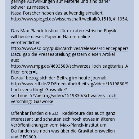
geringe Auswirkungen auf Materie und sind daher
schwer zu messen.
Nasa Forscher haben das aufwendig simuliert:
http://www.spiegel.de/wissenschaft/weltall/0,1518,411954,00.h
Das Max-Planck-Institut für extraterrestrische Physik
will heute dieses Paper in Nature online
veröffentlichen:
http://www.eso.org/public/archives/releases/sciencepapers/es
Dazu gab die Presseabteilung gestern diesen Artikel
aus:
http://www.mpg.de/4693588/schwarzes_loch_sagittarius_A?
filter_order=L
Darauf bezog sich der Beitrag im heute journal:
http://www.zdf.de/ZDFmediathek/beitrag/video/1519830/Schwa
Loch-verschlingt-Gaswolke?
setTime=5#/beitrag/video/1519830/Schwarzes-Loch-
verschlingt-Gaswolke
Offenbar fanden die ZDF Redakteure das auch ganz
interessant und schauten sich noch etwas in älteren
Veröffentlichungen vom Max-Planck-Institut um.
Da fanden sie noch was über die Gravitationswellen
und GEO600.