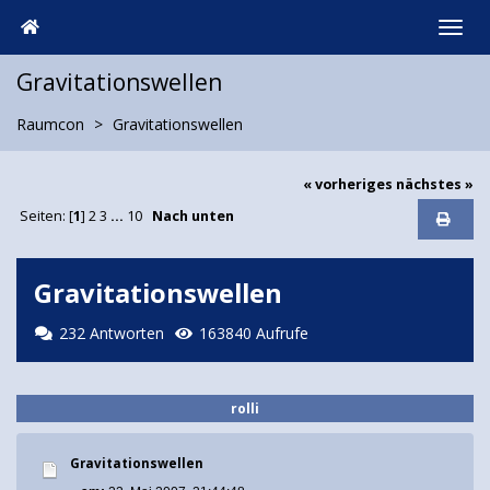
Gravitationswellen
Raumcon
Gravitationswellen
« vorheriges
nächstes »
Seiten: [
1
]
2
3
...
10
Nach unten
Gravitationswellen
232 Antworten
163840 Aufrufe
rolli
Gravitationswellen