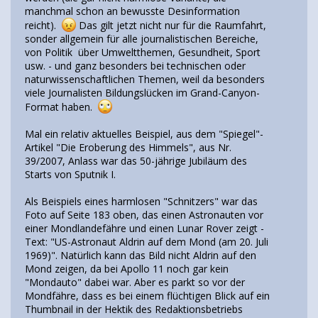
manchmal schon an bewusste Desinformation
reicht).
Das gilt jetzt nicht nur für die Raumfahrt,
sonder allgemein für alle journalistischen Bereiche,
von Politik über Umweltthemen, Gesundheit, Sport
usw. - und ganz besonders bei technischen oder
naturwissenschaftlichen Themen, weil da besonders
viele Journalisten Bildungslücken im Grand-Canyon-
Format haben.
Mal ein relativ aktuelles Beispiel, aus dem "Spiegel"-
Artikel "Die Eroberung des Himmels", aus Nr.
39/2007, Anlass war das 50-jährige Jubiläum des
Starts von Sputnik I.
Als Beispiels eines harmlosen "Schnitzers" war das
Foto auf Seite 183 oben, das einen Astronauten vor
einer Mondlandefähre und einen Lunar Rover zeigt -
Text: "US-Astronaut Aldrin auf dem Mond (am 20. Juli
1969)". Natürlich kann das Bild nicht Aldrin auf den
Mond zeigen, da bei Apollo 11 noch gar kein
"Mondauto" dabei war. Aber es parkt so vor der
Mondfähre, dass es bei einem flüchtigen Blick auf ein
Thumbnail in der Hektik des Redaktionsbetriebs