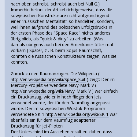
nach oben schreibt, schreibt auch bei Null G.)
Immerhin betont der Artikel richtigerweise, dass die
sowjetischen Konstrukteure nicht aufgrund irgend
einer "russischen Mentalität" so handelten, sondern,
weil ihnen aufgrund des politischen Erfolgsdrucks in
der ersten Phase des "Space Race" nichts anderes
übrig blieb, als "quick & dirty" zu arbeiten. (Was
damals übrigens auch bei den Amerikaner öfter mal
vorkam.) Später, z . B. beim Sojus-Raumschiff,
konnten die russischen Konstrukteure zeigen, was sie
konnten.
Zurück zu den Raumanzügen. Die Wikipedia (
http://en.wikipedia.org/wiki/Space_Suit
) zeigt: Der im
Mercury-Projekt verwendete Navy-Mark V (
http://en.wikipedia.org/wiki/Navy_Mark_V
) war einfach
ein Druckanzug, wie er in hoch fliegenden Jets
verwendet wurde, der für den Raumflug angepasst
wurde. Der im sowjetischen Wostok-Programm
verwendete SK-1
http://en.wikipedia.org/wiki/SK-1
war
ebenfalls ein für dem Raumflug adaptierter
Druckanzug für Jet-Piloten.
Der Unterschied im Aussehen resultiert daher, dass