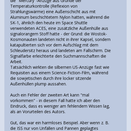
die "Mercury"-Anzüge aus Gründe der
Temperaturkontrolle (Reflexion von
Strahlungswärme) eine Außenschicht aus mit
Aluminum beschichtetem Nylon hatten, während die
SK-1, ähnlich den heute im Space Shuttle
verwendeten ACES, eine zusätzliche Außenhülle aus
signalorangem Stoff hatte - der Grund: die Wostok-
Kosmonauten landeten nicht in ihrer Kapsel, sondern
katapultierten sich vor dem Aufschlag mit dem
Schleudersitz heraus und landeten am Fallschirm. Die
Signalfarbe erleichterte den Suchmannschaften die
Arbeit.
Tatsächlich wirkten die silbernen US-Anzüge fast wie
Requisiten aus einem Science-Fiction-Film, während
die sowjetischen durch ihre locker sitzende
Außenhüllen plump aussahen.
Auch ein Fehler der zweiten Art kann "mal
vorkommen" - in diesem Fall hatte ich aber den
Eindruck, dass es weniger am fehlendem Wissen lag,
als an Vorurteilen des Autors.
Gut, das war ein harmloses Beispiel. Aber wenn z. B.
die ISS nur von Unfällen und Pannen geplagtes