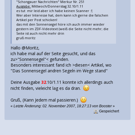
"Schongauer Nachrichten" Merkur Nr. 251
Ausgabe:
Mittwoch/Donnerstag 32.10/1.11
es tut mir leid aber ich habe keinen Scanner :'(
Wer aber Interesse hat, dem kann ich gerne die falschen
Artikel per Post schicken!
das mit den Sonnensegel höre ich auch immer wieder
gestern im ZDF-Videotext (weiß die Seite nicht mehr; die
Seite ist auch nicht mehr drin
gruß moritz
Hallo @Moritz,
ich habe mal auf der Seite gesucht, und das
zu
>"Sonnensegel"<
gefunden.
Besonders interessant fand ich
>diesen<
Artikel, wo
"Das Sonnensegel andren Segeln im Wege stand"
Deine Ausgabe
32
.10/1.11 konnte ich allerdings auch
nicht finden, vieleicht lag es da dran.
Gruß, (Kann Jedem mal passieren.)
«
Letzte Änderung: 02. November 2007, 18:27:13 von Booster
»
Gespeichert