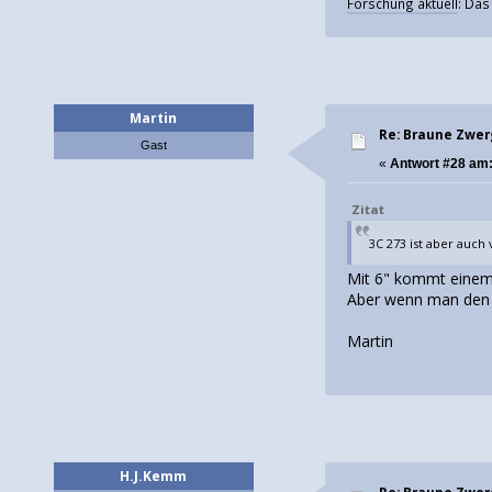
Forschung aktuell
: Da
Martin
Re: Braune Zwe
Gast
«
Antwort #28 am
Zitat
3C 273 ist aber auch 
Mit 6" kommt einem d
Aber wenn man den B
Martin
H.J.Kemm