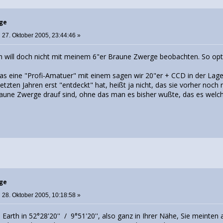
rge
:
27. Oktober 2005, 23:44:46 »
ch will doch nicht mit meinem 6"er Braune Zwerge beobachten. So opti
das eine "Profi-Amatuer" mit einem sagen wir 20"er + CCD in der Lag
etzten Jahren erst "entdeckt" hat, heißt ja nicht, das sie vorher noch 
Braune Zwerge drauf sind, ohne das man es bisher wußte, das es welch
rge
:
28. Oktober 2005, 10:18:58 »
 Earth in 52°28'20'' / 9°51'20'', also ganz in Ihrer Nähe, Sie meinte