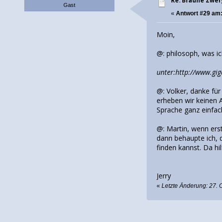
Re: Braune Zwe
Gast
«
Antwort #29 am
Moin,
@: philosoph, was ic
unter:http://www.gi
@: Volker, danke für
erheben wir keinen 
Sprache ganz einfac
@: Martin, wenn ers
dann behaupte ich, 
finden kannst. Da h
Jerry
«
Letzte Änderung: 27.