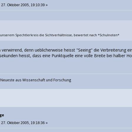
:
27. Oktober 2005, 19:10:39 »
 unserem Spechtlerkreis die Sichtverhältnisse, bewertet nach *Schulnoten*
ch verwirrend, denn ueblicherweise heisst "Seeing" die Verbreiterung e
ekunden heisst, dass eine Punktquelle eine volle Breite bei halber
.
s Neueste aus Wissenschaft und Forschung
rge
:
27. Oktober 2005, 19:18:36 »