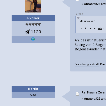
«
Antwort #25 am
Zitat
Volker
Moin Volker,
damit meinen
wir
in
1129
Ah, das ist natuerli
Seeing von 2 Bogens
Bogensekunden hat
Forschung aktuell
: Da
Martin
Re: Braune Zwe
Gast
«
Antwort #26 am