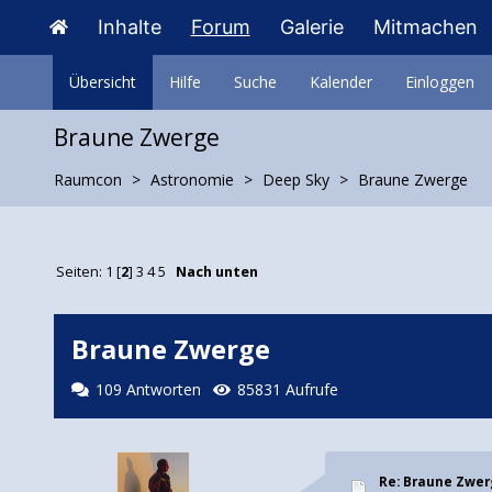
Inhalte
Forum
Galerie
Mitmachen
Übersicht
Hilfe
Suche
Kalender
Einloggen
Braune Zwerge
Raumcon
Astronomie
Deep Sky
Braune Zwerge
Seiten:
1
[
2
]
3
4
5
Nach unten
Braune Zwerge
109 Antworten
85831 Aufrufe
Re: Braune Zwe