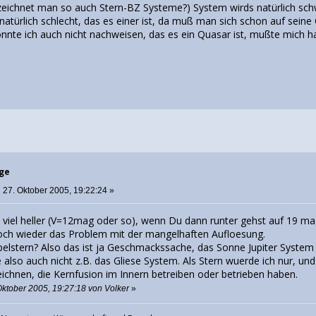
zeichnet man so auch Stern-BZ Systeme?) System wirds natürlich schwi
atürlich schlecht, das es einer ist, da muß man sich schon auf seine
nnte ich auch nicht nachweisen, das es ein Quasar ist, mußte mich h
rge
:
27. Oktober 2005, 19:22:24 »
h viel heller (V=12mag oder so), wenn Du dann runter gehst auf 19 m
och wieder das Problem mit der mangelhaften Aufloesung.
elstern? Also das ist ja Geschmackssache, das Sonne Jupiter System 
also auch nicht z.B. das Gliese System. Als Stern wuerde ich nur, u
eichnen, die Kernfusion im Innern betreiben oder betrieben haben.
Oktober 2005, 19:27:18 von Volker
»