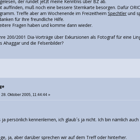
 gelesen, der rundet jetzt meine Kenntnis über BZ ab.
ht auffinden, muß noch eine bessere Sternkarte besorgen. Dafür ORIO
ogramm. Treffe aber am Wochenende im Freizeitheim
Spechtler
und sp
nken für Ihre freundliche Hilfe.
weitere Fragen haben und komme dann wieder.
hre 200/2001 Dia-Vorträge über Exkursionen als Fotograf für eine Lin
s Ahaggar und die Felsenbilder?
rge
:
28. Oktober 2005, 11:44:44 »
ja persönlich kennenlernen, ich glaub´s ja nicht. Ich bin nämlich auch
ge, ja, aber darüber sprechen wir auf dem Treff oder hinterher.