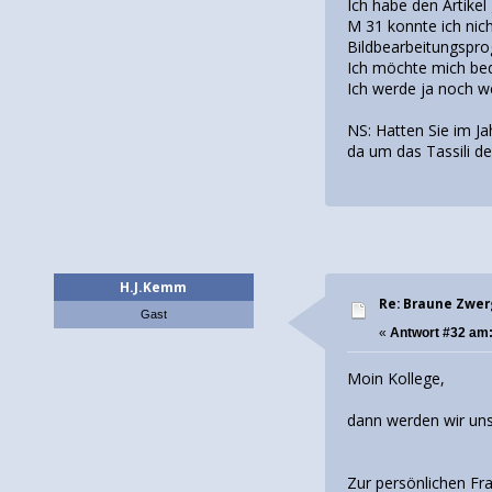
Ich habe den Artikel
M 31 konnte ich nic
Bildbearbeitungspr
Ich möchte mich beda
Ich werde ja noch 
NS: Hatten Sie im Ja
da um das Tassili de
H.J.Kemm
Re: Braune Zwe
Gast
«
Antwort #32 am
Moin Kollege,
dann werden wir uns 
Zur persönlichen Fra