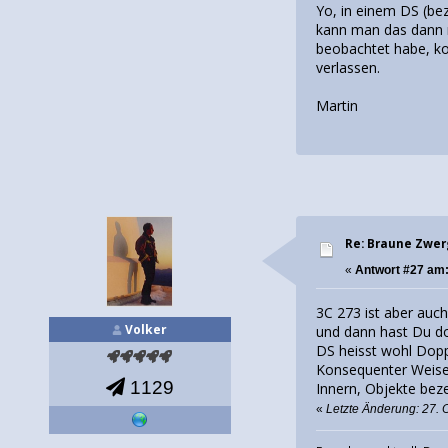
Yo, in einem DS (be
kann man das dann n
beobachtet habe, ko
verlassen.
Martin
Re: Braune Zwe
«
Antwort #27 am
3C 273 ist aber auc
Volker
und dann hast Du d
DS heisst wohl Dopp
Konsequenter Weise 
1129
Innern, Objekte bez
«
Letzte Änderung: 27. 