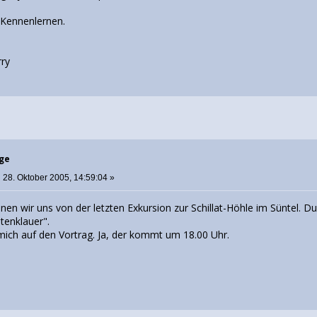
s Kennenlernen.
rry
rge
:
28. Oktober 2005, 14:59:04 »
nnen wir uns von der letzten Exkursion zur Schillat-Höhle im Süntel. D
tenklauer".
ue mich auf den Vortrag. Ja, der kommt um 18.00 Uhr.