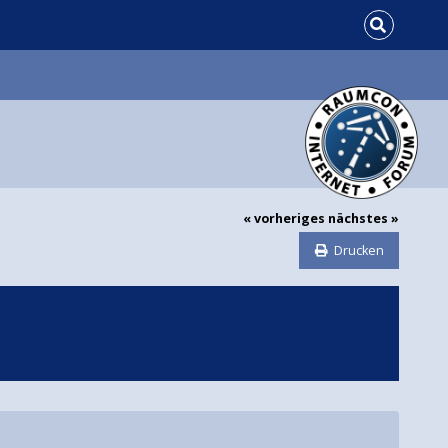
« vorheriges
nächstes »
Drucken