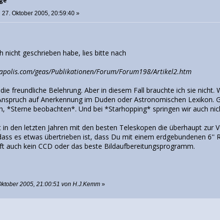
rge
:
27. Oktober 2005, 20:59:40 »
h nicht geschrieben habe, lies bitte nach
gapolis.com/geas/Publikationen/Forum/Forum198/Artikel2.htm
 die freundliche Belehrung. Aber in diesem Fall brauchte ich sie nicht.
Anspruch auf Anerkennung im Duden oder Astronomischen Lexikon. Gle
h, *Sterne beobachten*. Und bei *Starhopping* springen wir auch nich
t in den letzten Jahren mit den besten Teleskopen die überhaupt zu
dass es etwas übertrieben ist, dass Du mit einem erdgebundenen 6'' R
ilft auch kein CCD oder das beste Bildaufbereitungsprogramm.
 Oktober 2005, 21:00:51 von H.J.Kemm
»