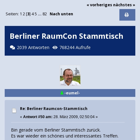
« vorheriges
nächstes »
Seiten:
1
2
[
3
]
4
5
...
82
Nach unten
Berliner RaumCon Stammtisch
2039 Antworten
768244 Aufrufe
-eumel-
Re: Berliner Raumcon-Stammtisch
«
Antwort #50 am:
28. März 2009, 02:50:04 »
Bin gerade vom Berliner Stammtisch zurück.
Es war wieder ein schönes und interessantes Treffen.