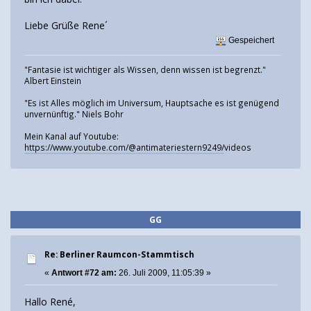
Liebe Grüße Rene´
Gespeichert
"Fantasie ist wichtiger als Wissen, denn wissen ist begrenzt."
Albert Einstein
"Es ist Alles möglich im Universum, Hauptsache es ist genügend
unvernünftig." Niels Bohr
Mein Kanal auf Youtube:
https://www.youtube.com/@antimateriestern9249/
videos
GG
Re: Berliner Raumcon-Stammtisch
«
Antwort #72 am:
26. Juli 2009, 11:05:39 »
Hallo René,